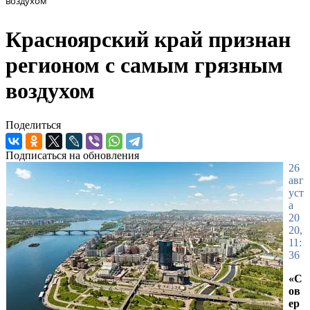
воздухом
Красноярский край признан
регионом с самым грязным
воздухом
Поделиться
Подписаться на обновления
26
авг
уст
а
20
20,
11:
36
«С
ов
ер