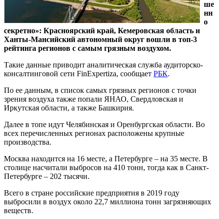
ше
нн
о
секретно»: Красноярский край, Кемеровская область и
Ханты-Мансийский автономный округ вошли в топ-3
рейтинга регионов с самым грязным воздухом.
Такие данные приводит аналитическая служба аудиторско-
консалтинговой сети FinExpertiza, сообщает
РБК
.
По ее данным, в список самых грязных регионов с точки
зрения воздуха также попали ЯНАО, Свердловская и
Иркутская области, а также Башкирия.
Далее в топе идут Челябинская и Оренбургская области. Во
всех перечисленных регионах расположены крупные
производства.
Москва находится на 16 месте, а Петербурге – на 35 месте. В
столице насчитали выбросов на 410 тонн, тогда как в Санкт-
Петербурге – 202 тысячи.
Всего в стране российские предприятия в 2019 году
выбросили в воздух около 22,7 миллиона тонн загрязняющих
веществ.