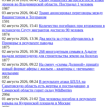
дронов во Владимирской области. Пострадал 1 человек
1987
03 августа 2026, 06:42
Трамп анонсировал переговоры между
Вашингтоном и Тегераном
1591
02 августа 2026, 15:41
Количество погибших при вторжении в
испанскую Сеуту мигрантов достигло 90 человек
1874
02 августа 2026, 13:36
Два моста за сутки обрушились в
Приморье в результате паводка
1875
02 августа 2026, 10:36
268 многодетным семьям в Адыгее
выдали непригодную для строительства землю на болотах
1877
02 августа 2026, 09:22
На смену «схемы Долиной» пришёл
новый формат аферы с жильем – квартиры с «вечными»
жильцами
1951
02 августа 2026, 08:24
В результате атаки БПЛА на
Саратовскую область есть жертвы и пострадавшие, в
Самарской области горит склад Wildberries
2994
01 августа 2026, 21:02
Три человека погибли в результате
взрыва на Кудринской площади в Москве