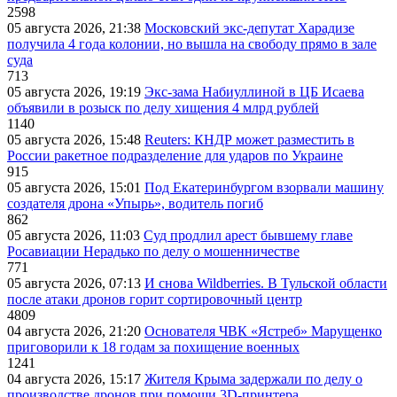
2598
05 августа 2026, 21:38
Московский экс-депутат Харадизе
получила 4 года колонии, но вышла на свободу прямо в зале
суда
713
05 августа 2026, 19:19
Экс-зама Набиуллиной в ЦБ Исаева
объявили в розыск по делу хищения 4 млрд рублей
1140
05 августа 2026, 15:48
Reuters: КНДР может разместить в
России ракетное подразделение для ударов по Украине
915
05 августа 2026, 15:01
Под Екатеринбургом взорвали машину
создателя дрона «Упырь», водитель погиб
862
05 августа 2026, 11:03
Суд продлил арест бывшему главе
Росавиации Нерадько по делу о мошенничестве
771
05 августа 2026, 07:13
И снова Wildberries. В Тульской области
после атаки дронов горит сортировочный центр
4809
04 августа 2026, 21:20
Основателя ЧВК «Ястреб» Марущенко
приговорили к 18 годам за похищение военных
1241
04 августа 2026, 15:17
Жителя Крыма задержали по делу о
производстве дронов при помощи 3D‑принтера