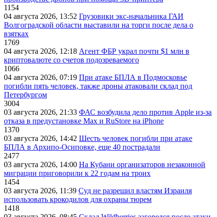
1154
04 августа 2026, 13:52
Грузовики экс-начальника ГАИ
Волгоградской области выставили на торги после дела о
взятках
1769
04 августа 2026, 12:18
Агент ФБР украл почти $1 млн в
криптовалюте со счетов подозреваемого
1066
04 августа 2026, 07:19
При атаке БПЛА в Подмосковье
погибли пять человек, также дроны атаковали склад под
Петербургом
3004
03 августа 2026, 21:33
ФАС возбудила дело против Apple из-за
отказа в предустановке Max и RuStore на iPhone
1370
03 августа 2026, 14:42
Шесть человек погибли при атаке
БПЛА в Архипо-Осиповке, еще 40 пострадали
2477
03 августа 2026, 14:00
На Кубани организаторов незаконной
миграции приговорили к 22 годам на троих
1454
03 августа 2026, 11:39
Суд не разрешил властям Израиля
использовать крокодилов для охраны тюрем
1418
03 августа 2026, 08:45
Склад Wildberries загорелся после атаки