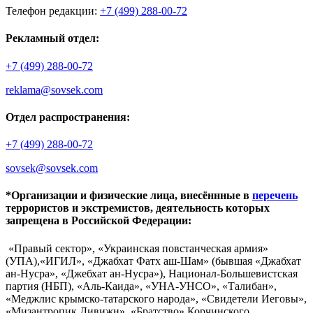
Телефон редакции:
+7 (499) 288-00-72
Рекламный отдел:
+7 (499) 288-00-72
reklama@sovsek.com
Отдел распространения:
+7 (499) 288-00-72
sovsek@sovsek.com
*Организации и физические лица, внесённные в
перечень
террористов и экстремистов, деятельность которых
запрещена в Российской Федерации:
«Правый сектор», «Украинская повстанческая армия»
(УПА),«ИГИЛ», «Джабхат Фатх аш-Шам» (бывшая «Джабхат
ан-Нусра», «Джебхат ан-Нусра»), Национал-Большевистская
партия (НБП), «Аль-Каида», «УНА-УНСО», «Талибан»,
«Меджлис крымско-татарского народа», «Свидетели Иеговы»,
«Мизантропик Дивижн», «Братство» Корчинского,