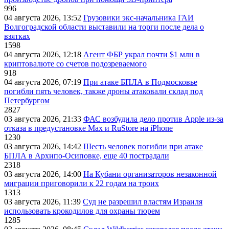
996
04 августа 2026, 13:52
Грузовики экс-начальника ГАИ
Волгоградской области выставили на торги после дела о
взятках
1598
04 августа 2026, 12:18
Агент ФБР украл почти $1 млн в
криптовалюте со счетов подозреваемого
918
04 августа 2026, 07:19
При атаке БПЛА в Подмосковье
погибли пять человек, также дроны атаковали склад под
Петербургом
2827
03 августа 2026, 21:33
ФАС возбудила дело против Apple из-за
отказа в предустановке Max и RuStore на iPhone
1230
03 августа 2026, 14:42
Шесть человек погибли при атаке
БПЛА в Архипо-Осиповке, еще 40 пострадали
2318
03 августа 2026, 14:00
На Кубани организаторов незаконной
миграции приговорили к 22 годам на троих
1313
03 августа 2026, 11:39
Суд не разрешил властям Израиля
использовать крокодилов для охраны тюрем
1285