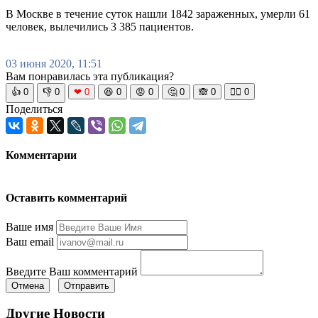
В Москве в течение суток нашли 1842 зараженных, умерли 61
человек, вылечились 3 385 пациентов.
03 июня 2020, 11:51
Вам понравилась эта публикация?
👍
0
👎
0
❤
0
😆
0
😡
0
🤔
0
🙈
0
🧘‍♀️
0
Поделиться
Комментарии
Оставить комментарий
Ваше имя
Ваш email
Введите Ваш комментарий
Отмена
Отправить
Другие Новости