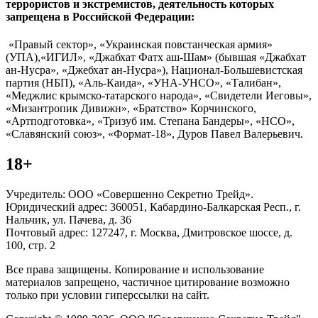
террористов и экстремистов, деятельность которых
запрещена в Российской Федерации:
«Правый сектор», «Украинская повстанческая армия»
(УПА),«ИГИЛ», «Джабхат Фатх аш-Шам» (бывшая «Джабхат
ан-Нусра», «Джебхат ан-Нусра»), Национал-Большевистская
партия (НБП), «Аль-Каида», «УНА-УНСО», «Талибан»,
«Меджлис крымско-татарского народа», «Свидетели Иеговы»,
«Мизантропик Дивижн», «Братство» Корчинского,
«Артподготовка», «Тризуб им. Степана Бандеры», «НСО»,
«Славянский союз», «Формат-18», Дуров Павел Валерьевич.
18+
Учредитель: ООО «Совершенно Секретно Трейд».
Юридический адрес: 360051, Кабардино-Балкарская Респ., г.
Нальчик, ул. Пачева, д. 36
Почтовый адрес: 127247, г. Москва, Дмитровское шоссе, д.
100, стр. 2
Все права защищены. Копирование и использование
материалов запрещено, частичное цитирование возможно
только при условии гиперссылки на сайт.