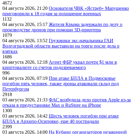
4672
04 августа 2026, 21:20
Основателя ЧВК «Ястреб» Марущенко
приговорили к 18 годам за похищение военных
1132
04 августа 2026, 15:17
Жителя Крыма задержали по делу о
производстве дронов при помощи 3D‑принтера
1079
04 августа 2026, 13:52
Грузовики экс-начальника ГАИ
Волгоградской области выставили на торги после дела о
взятках
1686
04 августа 2026, 12:18
Агент ФБР украл почти $1 млн в
криптовалюте со счетов подозреваемого
996
04 августа 2026, 07:19
При атаке БПЛА в Подмосковье
погибли пять человек, также дроны атаковали склад под
Петербургом
2918
03 августа 2026, 21:33
ФАС возбудила дело против Apple из-за
отказа в предустановке Max и RuStore на iPhone
1300
03 августа 2026, 14:42
Шесть человек погибли при атаке
БПЛА в Архипо-Осиповке, еще 40 пострадали
2399
03 августа 2026, 14:00
На Кубани организаторов незаконной