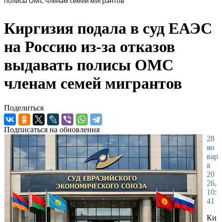
полисы ОМС членам семей мигрантов
Киргизия подала в суд ЕАЭС
на Россию из-за отказов
выдавать полисы ОМС
членам семей мигрантов
Поделиться
Подписаться на обновления
28
ян
вар
я
20
26,
10:
41
Ки