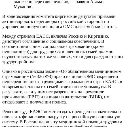
вынесено через две недели», — заявил Азамат
Муканов.
В ходе заседания комитета киргизские депутаты призвали
активизировать переговоры с российской стороной по
упрощению получения полиса ОМС для семей мигрантов.
Между странами ЕАЭС, включая Россию и Киргизию,
действует соглашение о социальном обеспечении. В
соответствии с ним, социальное страхование (кроме
пенсионного) для трудящихся и членов их семей должно
осуществляться на тех же условиях, что и для граждан страны
трудоустройства.
Однако в российском законе «Об обязательном медицинском
страховании» (№ 326-ФЗ) право на полис ОМС закреплено
непосредственно за трудящимися гражданами стран ЕАЭС, в
то время как члены их семей отдельно не упомянуты. В
результате, если у них нет разрешения на временное
проживание (РВП) или вида на жительство (ВНЖ), им
отказывают в получении полиса.
Решение суда ЕАЭС может создать прецедент и значительно
повысить финансовую нагрузку на российскую социальную
систему. В России на оплату медицинской помощи трудовым
мигрантам уже уходят миллиарды рублей из бюджета