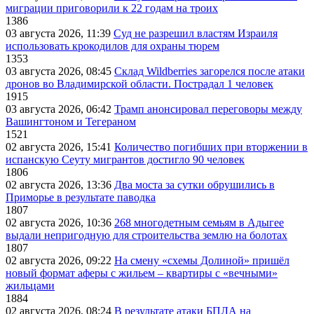
миграции приговорили к 22 годам на троих
1386
03 августа 2026, 11:39
Суд не разрешил властям Израиля
использовать крокодилов для охраны тюрем
1353
03 августа 2026, 08:45
Склад Wildberries загорелся после атаки
дронов во Владимирской области. Пострадал 1 человек
1915
03 августа 2026, 06:42
Трамп анонсировал переговоры между
Вашингтоном и Тегераном
1521
02 августа 2026, 15:41
Количество погибших при вторжении в
испанскую Сеуту мигрантов достигло 90 человек
1806
02 августа 2026, 13:36
Два моста за сутки обрушились в
Приморье в результате паводка
1807
02 августа 2026, 10:36
268 многодетным семьям в Адыгее
выдали непригодную для строительства землю на болотах
1807
02 августа 2026, 09:22
На смену «схемы Долиной» пришёл
новый формат аферы с жильем – квартиры с «вечными»
жильцами
1884
02 августа 2026, 08:24
В результате атаки БПЛА на