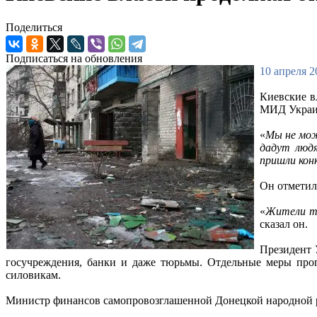
Поделиться
Подписаться на обновления
10 апреля 2
Киевские в
МИД Украин
«
Мы не мож
дадут люд
пришли ко
Он отметил
«
Жители та
сказал он.
Президент 
госучреждения, банки и даже тюрьмы. Отдельные меры проп
силовикам.
Министр финансов самопровозглашенной Донецкой народной рес