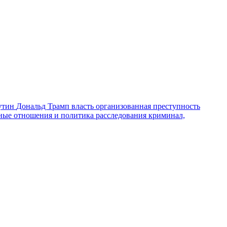
утин
Дональд Трамп
власть
организованная преступность
ные отношения и политика
расследования
криминал,