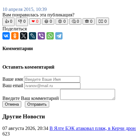
10 апреля 2015, 10:39
Вам понравилась эта публикация?
👍
0
👎
0
❤
0
😆
0
😡
0
🤔
0
🙈
0
🧘‍♀️
0
Поделиться
Комментарии
Оставить комментарий
Ваше имя
Ваш email
Введите Ваш комментарий
Отмена
Отправить
Другие Новости
07 августа 2026, 20:34
В Ялте БЭК атаковал пляж, в Керчи дрон
623