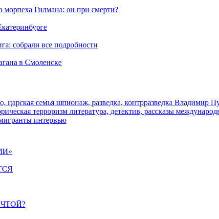
морпеха Гилмана: он при смерти?
 Екатеринбурге
га: собрали все подробности
агана в Смоленске
о, царская семья
шпионаж, разведка, контрразведка
Владимир П
торическая
терроризм
литература, детектив, рассказы
международ
 мигранты
интервью
МИ»
ТСЯ
ЕЧТОЙ?