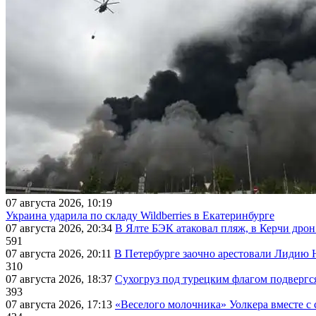
07 августа 2026, 10:19
Украина ударила по складу Wildberries в Екатеринбурге
07 августа 2026, 20:34
В Ялте БЭК атаковал пляж, в Керчи дрон
591
07 августа 2026, 20:11
В Петербурге заочно арестовали Лидию 
310
07 августа 2026, 18:37
Сухогруз под турецким флагом подвергс
393
07 августа 2026, 17:13
«Веселого молочника» Уолкера вместе с 