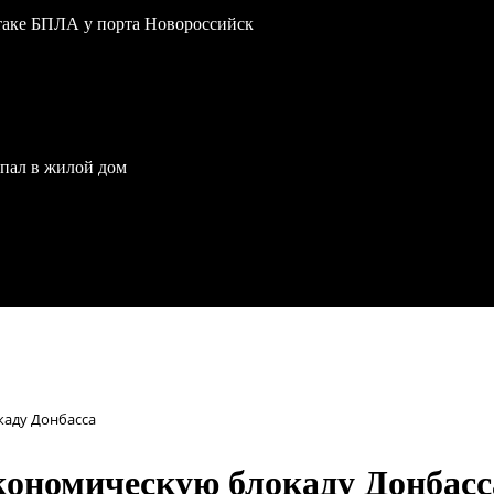
атаке БПЛА у порта Новороссийск
опал в жилой дом
каду Донбасса
кономическую блокаду Донбасс