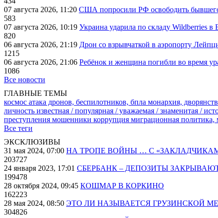
434
07 августа 2026, 11:20
США попросили РФ освободить бывшего 
583
07 августа 2026, 10:19
Украина ударила по складу Wildberries в
820
06 августа 2026, 21:19
Дрон со взрывчаткой в аэропорту Лейпци
1215
06 августа 2026, 21:06
Ребёнок и женщина погибли во время ур
1086
Все новости
ГЛАВНЫЕ ТЕМЫ
космос
атака дронов, беспилотников, бпла
монархия, дворянств
личность известная / популярная / уважаемая / знаменитая / ис
преступления
мошенники
коррупция
миграционная политика,
Все теги
ЭКСКЛЮЗИВЫ
31 мая 2024, 07:00
НА ТРОПЕ ВОЙНЫ … С «ЗАКЛАДЧИКА
203727
24 января 2023, 17:01
СБЕРБАНК – ДЕПОЗИТЫ ЗАКРЫВАЮ
199478
28 октября 2024, 09:45
КОШМАР В КОРКИНО
162223
28 мая 2024, 08:50
ЭТО ЛИ НАЗЫВАЕТСЯ ГРУЗИНСКОЙ М
304826