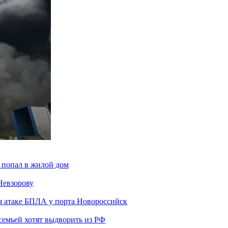
 попал в жилой дом
Невзорову
я атаке БПЛА у порта Новороссийск
семьей хотят выдворить из РФ