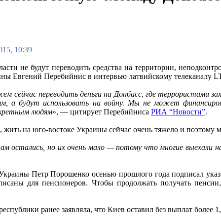
015, 10:39
ласти не будут переводить средства на территории, неподконтр
ы Евгений Перебийнис в интервью латвийскому телеканалу L
ем сейчас переводить деньги на Донбасс, где террористами за
ям, а будут использовать на войну. Мы не может финансир
нкретным людям
», — цитирует Перебийниса
РИА “Новости”
.
, жить на юго-востоке Украины сейчас очень тяжело и поэтому 
м остались, но их очень мало — потому что многие выехали 
Украины Петр Порошенко осенью прошлого года подписал указ 
исаны для пенсионеров. Чтобы продолжать получать пенсии, 
публики ранее заявляла, что Киев оставил без выплат более 1