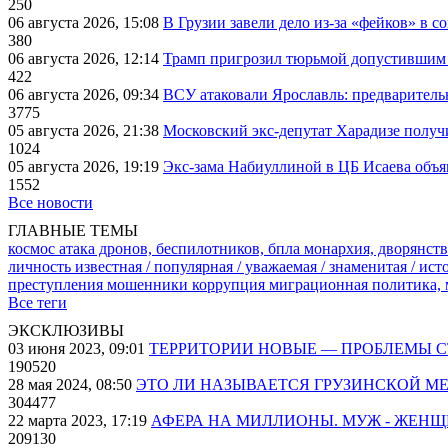
250
06 августа 2026, 15:08
В Грузии завели дело из-за «фейков» в с
380
06 августа 2026, 12:14
Трамп пригрозил тюрьмой допустившим 
422
06 августа 2026, 09:34
ВСУ атаковали Ярославль: предварител
3775
05 августа 2026, 21:38
Московский экс-депутат Харадизе получи
1024
05 августа 2026, 19:19
Экс-зама Набиуллиной в ЦБ Исаева объя
1552
Все новости
ГЛАВНЫЕ ТЕМЫ
космос
атака дронов, беспилотников, бпла
монархия, дворянств
личность известная / популярная / уважаемая / знаменитая / ис
преступления
мошенники
коррупция
миграционная политика,
Все теги
ЭКСКЛЮЗИВЫ
03 июня 2023, 09:01
ТЕРРИТОРИИ НОВЫЕ — ПРОБЛЕМЫ 
190520
28 мая 2024, 08:50
ЭТО ЛИ НАЗЫВАЕТСЯ ГРУЗИНСКОЙ М
304477
22 марта 2023, 17:19
АФЕРА НА МИЛЛИОНЫ. МУЖ - ЖЕН
209130