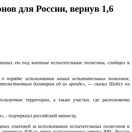
ов для России, вернув 1,6
ованных ею под военные испытательные полигоны, сообщил в
о порядке использования наших испытательных полигонов,
тельственным договорам об их аренде»,
— сказал Шойгу на
пользуемые территории, а также участки, где расположены
ы»,
- подчеркнул российский министр.
дных платежей за использование испытательных полигонов и
в интересах 929-го летно-испытательного центра ВВС России