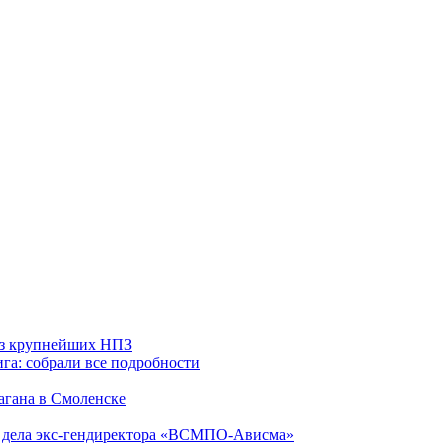
 из крупнейших НПЗ
га: собрали все подробности
агана в Смоленске
ю дела экс-гендиректора «ВСМПО-Ависма»