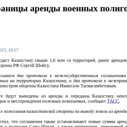
раницы аренды военных полигон
015, 10:17
едаст Казахстану свыше 1,6 млн га территорий, ранее аренд
ороны РФ Сергей Шойгу.
сываем два протокола к межгосударственным соглашениям 
ных на территории Казахстана, и два протокола к межправи
министром обороны Казахстана Имангали Тасмагамбетовым.
ате будут выведены из аренды и переданы Казахстану неис
ии и месторождения полезных ископаемых, сообщает
ТАСС
.
се пожелания казахстанской стороны по выводу земель из аренд
тил, что соглашения также устанавливают новые суммы арен
ет о полигоне Сары-Шаган, а также территории, арендуемой 