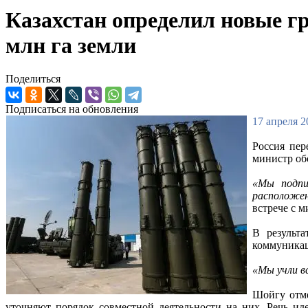
Казахстан определил новые г
млн га земли
Поделиться
Подписаться на обновления
17 апреля 2
Россия пер
министр об
«Мы подпи
расположен
встрече с 
В результ
коммуникац
«Мы учли в
Шойгу отме
уточняют порядок совместной деятельности на них. Речь ид