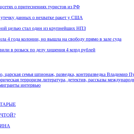
оцсетях о притеснениях туристов из РФ
утечку данных о нехватке ракет у США
ьной целью стал один из крупнейших НПЗ
ла 4 года колонии, но вышла на свободу прямо в зале суда
вили в розыск по делу хищения 4 млрд рублей
о, царская семья
шпионаж, разведка, контрразведка
Владимир П
торическая
терроризм
литература, детектив, рассказы
международ
 мигранты
интервью
СТАРЫЕ
ЕЧТОЙ?
ЩИНА