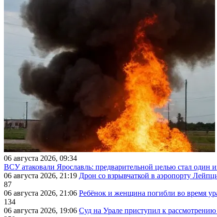
06 августа 2026, 09:34
ВСУ атаковали Ярославль: предварительной целью стал один
06 августа 2026, 21:19
Дрон со взрывчаткой в аэропорту Лейпци
87
06 августа 2026, 21:06
Ребёнок и женщина погибли во время ур
134
06 августа 2026, 19:06
Суд на Урале приступил к рассмотрени