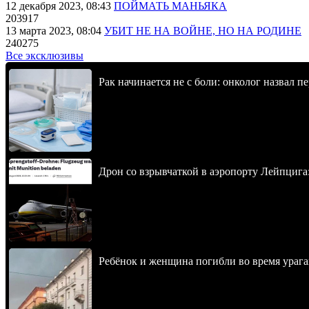
12 декабря 2023, 08:43
ПОЙМАТЬ МАНЬЯКА
203917
13 марта 2023, 08:04
УБИТ НЕ НА ВОЙНЕ, НО НА РОДИНЕ
240275
Все эксклюзивы
Рак начинается не с боли: онколог назвал 
Дрон со взрывчаткой в аэропорту Лейпцига
Ребёнок и женщина погибли во время урага