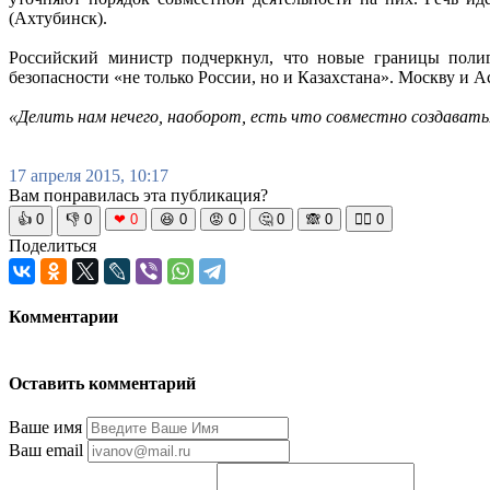
(Ахтубинск).
Российский министр подчеркнул, что новые границы полиг
безопасности «не только России, но и Казахстана». Москву и 
«Делить нам нечего, наоборот, есть что совместно создавать
17 апреля 2015, 10:17
Вам понравилась эта публикация?
👍
0
👎
0
❤
0
😆
0
😡
0
🤔
0
🙈
0
🧘‍♀️
0
Поделиться
Комментарии
Оставить комментарий
Ваше имя
Ваш email