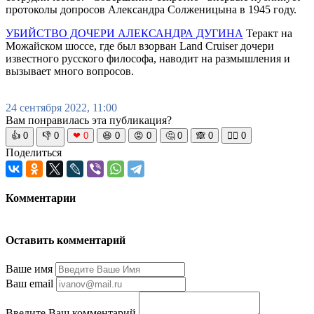
протоколы допросов Александра Солженицына в 1945 году.
УБИЙСТВО ДОЧЕРИ АЛЕКСАНДРА ДУГИНА
Теракт на
Можайском шоссе, где был взорван Land Cruiser дочери
известного русского философа, наводит на размышления и
вызывает много вопросов.
24 сентября 2022, 11:00
Вам понравилась эта публикация?
👍
0
👎
0
❤
0
😆
0
😡
0
🤔
0
🙈
0
🧘‍♀️
0
Поделиться
Комментарии
Оставить комментарий
Ваше имя
Ваш email
Введите Ваш комментарий