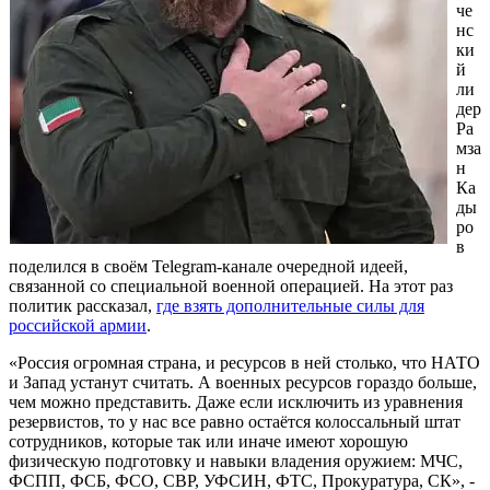
че
нс
ки
й
ли
дер
Ра
мза
н
Ка
ды
ро
в
поделился в своём Telegram-канале очередной идеей,
связанной со специальной военной операцией. На этот раз
политик рассказал,
где взять дополнительные силы для
российской армии
.
«Россия огромная страна, и ресурсов в ней столько, что НАТО
и Запад устанут считать. А военных ресурсов гораздо больше,
чем можно представить. Даже если исключить из уравнения
резервистов, то у нас все равно остаётся колоссальный штат
сотрудников, которые так или иначе имеют хорошую
физическую подготовку и навыки владения оружием: МЧС,
ФСПП, ФСБ, ФСО, СВР, УФСИН, ФТС, Прокуратура, СК», -