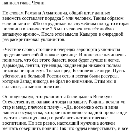
написал глава Чечни.
По словам Рамзана Ахматовича, общий штат данных
ведомств составляет порядка 5 млн человек. Таким образом,
если оставить 50% сотрудников на служебном посту, то вторая
половина в количестве 2,5 млн человек «снесёт любую
западную армию». После этой мысли Кадыров в очередной
раз раскритиковал уклонистов.
«Честное слово, стоящие в очередях аэропорта уклонисты
представляют собой жалкое зрелище. И поневоле начинаешь
понимать, что без этого баласта всем будет лучше и легче.
Дармоеды, лентяи, тунеядцы, иждивенцы никакой пользы
никогда не принесут. Только вред. Бесполезные люди. Пусть
убегают, а в большой России есть и всегда были ресурсы,
которые Запад никогда не брал во внимание. Этим мы и
сильны», - отметил политик.
Он подчеркнул, что уклонисты были даже в Великую
Отечественную, однако и тогда на защиту Родины встали «и
стар и млад, плечом к плечу». «Да, возможно есть и вина
нашего государства, которое позволило западной пропаганде
пустить свои щупальца и разбавить патриотическое
воспитание. Но все равно, настоящий мужчина должен
мечтать совершить подвиг! Так что будем наверстывать, и все