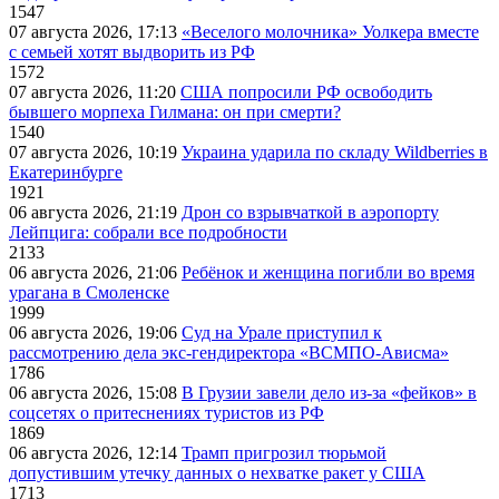
1547
07 августа 2026, 17:13
«Веселого молочника» Уолкера вместе
с семьей хотят выдворить из РФ
1572
07 августа 2026, 11:20
США попросили РФ освободить
бывшего морпеха Гилмана: он при смерти?
1540
07 августа 2026, 10:19
Украина ударила по складу Wildberries в
Екатеринбурге
1921
06 августа 2026, 21:19
Дрон со взрывчаткой в аэропорту
Лейпцига: собрали все подробности
2133
06 августа 2026, 21:06
Ребёнок и женщина погибли во время
урагана в Смоленске
1999
06 августа 2026, 19:06
Суд на Урале приступил к
рассмотрению дела экс-гендиректора «ВСМПО-Ависма»
1786
06 августа 2026, 15:08
В Грузии завели дело из-за «фейков» в
соцсетях о притеснениях туристов из РФ
1869
06 августа 2026, 12:14
Трамп пригрозил тюрьмой
допустившим утечку данных о нехватке ракет у США
1713