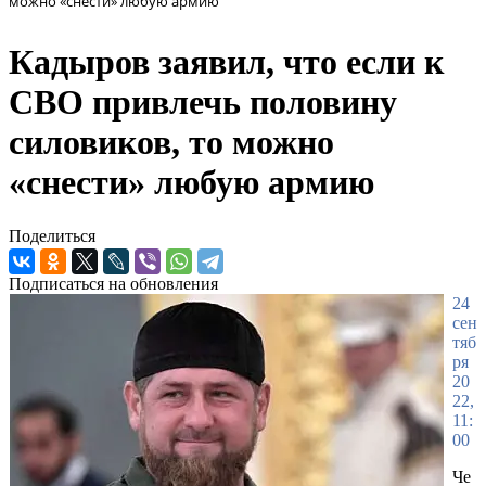
можно «снести» любую армию
Кадыров заявил, что если к
СВО привлечь половину
силовиков, то можно
«снести» любую армию
Поделиться
Подписаться на обновления
24
сен
тяб
ря
20
22,
11:
00
Че