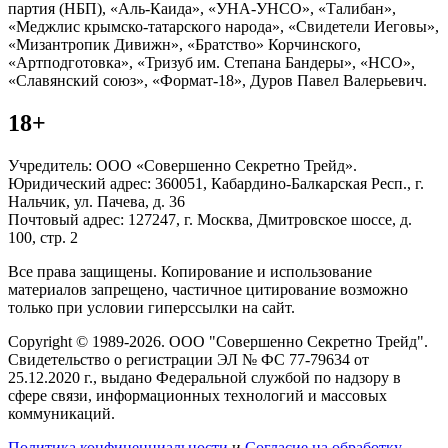
партия (НБП), «Аль-Каида», «УНА-УНСО», «Талибан»,
«Меджлис крымско-татарского народа», «Свидетели Иеговы»,
«Мизантропик Дивижн», «Братство» Корчинского,
«Артподготовка», «Тризуб им. Степана Бандеры», «НСО»,
«Славянский союз», «Формат-18», Дуров Павел Валерьевич.
18+
Учредитель: ООО «Совершенно Секретно Трейд».
Юридический адрес: 360051, Кабардино-Балкарская Респ., г.
Нальчик, ул. Пачева, д. 36
Почтовый адрес: 127247, г. Москва, Дмитровское шоссе, д.
100, стр. 2
Все права защищены. Копирование и использование
материалов запрещено, частичное цитирование возможно
только при условии гиперссылки на сайт.
Copyright © 1989-2026. ООО "Совершенно Секретно Трейд".
Свидетельство о регистрации ЭЛ № ФС 77-79634 от
25.12.2020 г., выдано Федеральной службой по надзору в
сфере связи, информационных технологий и массовых
коммуникаций.
Политика конфиценциальности
и
Согласие на обработку