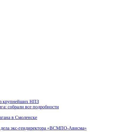
 из крупнейших НПЗ
га: собрали все подробности
агана в Смоленске
ю дела экс-гендиректора «ВСМПО-Ависма»