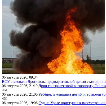
06 августа 2026, 09:34
ВСУ атаковали Ярославль: предварительной целью стал один
06 августа 2026, 21:19
Дрон со взрывчаткой в аэропорту Лейпци
461
06 августа 2026, 21:06
Ребёнок и женщина погибли во время ур
462
06 августа 2026, 19:06
Суд на Урале приступил к рассмотрени