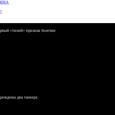
ЩИНА
?
первый «тихий» признак болезни
вреждены два танкера