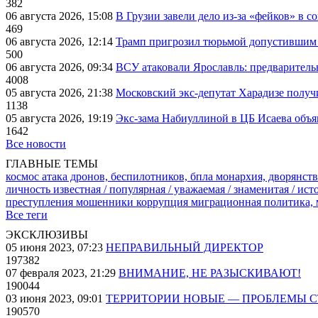
382
06 августа 2026, 15:08
В Грузии завели дело из-за «фейков» в с
469
06 августа 2026, 12:14
Трамп пригрозил тюрьмой допустившим 
500
06 августа 2026, 09:34
ВСУ атаковали Ярославль: предварител
4008
05 августа 2026, 21:38
Московский экс-депутат Харадизе получи
1138
05 августа 2026, 19:19
Экс-зама Набиуллиной в ЦБ Исаева объя
1642
Все новости
ГЛАВНЫЕ ТЕМЫ
космос
атака дронов, беспилотников, бпла
монархия, дворянств
личность известная / популярная / уважаемая / знаменитая / ис
преступления
мошенники
коррупция
миграционная политика,
Все теги
ЭКСКЛЮЗИВЫ
05 июня 2023, 07:23
НЕПРАВИЛЬНЫЙ ДИРЕКТОР
197382
07 февраля 2023, 21:29
ВНИМАНИЕ, НЕ РАЗЫСКИВАЮТ!
190044
03 июня 2023, 09:01
ТЕРРИТОРИИ НОВЫЕ — ПРОБЛЕМЫ 
190570