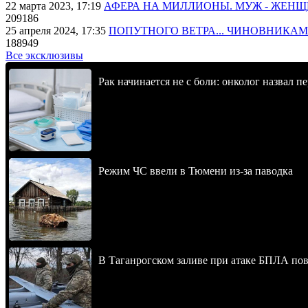
22 марта 2023, 17:19
АФЕРА НА МИЛЛИОНЫ. МУЖ - ЖЕН
209186
25 апреля 2024, 17:35
ПОПУТНОГО ВЕТРА... ЧИНОВНИКАМ
188949
Все эксклюзивы
Рак начинается не с боли: онколог назвал 
Режим ЧС ввели в Тюмени из-за паводка
В Таганрогском заливе при атаке БПЛА по