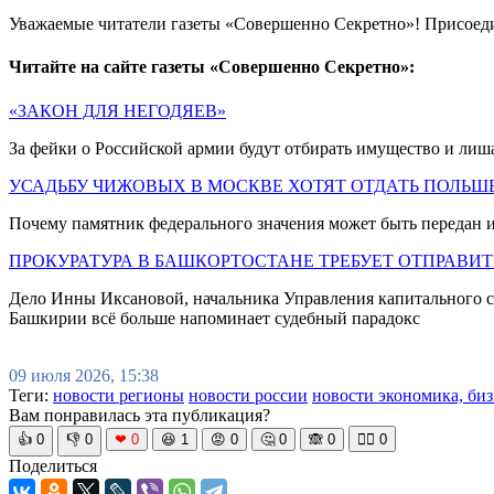
Уважаемые читатели газеты «Совершенно Секретно»! Присоед
Читайте на сайте газеты «Совершенно Секретно»:
«ЗАКОН ДЛЯ НЕГОДЯЕВ»
За фейки о Российской армии будут отбирать имущество и лиш
УСАДЬБУ ЧИЖОВЫХ В МОСКВЕ ХОТЯТ ОТДАТЬ ПОЛЬШ
Почему памятник федерального значения может быть передан 
ПРОКУРАТУРА В БАШКОРТОСТАНЕ ТРЕБУЕТ ОТПРАВИ
Дело Инны Иксановой, начальника Управления капитального с
Башкирии всё больше напоминает судебный парадокс
09 июля 2026, 15:38
Теги:
новости регионы
новости россии
новости экономика, биз
Вам понравилась эта публикация?
👍
0
👎
0
❤
0
😆
1
😡
0
🤔
0
🙈
0
🧘‍♀️
0
Поделиться