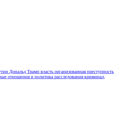
утин
Дональд Трамп
власть
организованная преступность
ные отношения и политика
расследования
криминал,