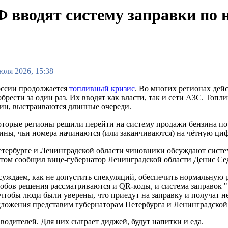
Ф вводят систему заправки по 
юля 2026, 15:38
оссии продолжается
топливный кризис
. Во многих регионах дей
брести за один раз. Их вводят как власти, так и сети АЗС. Топли
ин, выстраиваются длинные очереди.
торые регионы решили перейти на систему продажи бензина по
ны, чьи номера начинаются (или заканчиваются) на чётную цифр
тербурге и Ленинградской области чиновники обсуждают систе
том сообщил вице-губернатор Ленинградской области Денис Се
уждаем, как не допустить спекуляций, обеспечить нормальную 
обов решения рассматриваются и QR-коды, и система заправок "ч
 чтобы люди были уверены, что приедут на заправку и получат 
ложения представим губернаторам Петербурга и Ленинградской 
водителей. Для них сыграет диджей, будут напитки и еда.