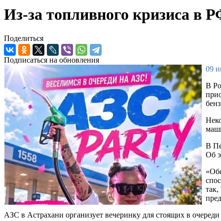
Из-за топливного кризиса в Р
Поделиться
Подписаться на обновления
09 и
В Р
прио
бенз
Неко
маши
В Пе
Об э
«Обс
спос
так,
пред
АЗС в Астрахани организует вечеринку для стоящих в очереди 