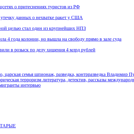
оцсетях о притеснениях туристов из РФ
утечку данных о нехватке ракет у США
ьной целью стал один из крупнейших НПЗ
ла 4 года колонии, но вышла на свободу прямо в зале суда
вили в розыск по делу хищения 4 млрд рублей
о, царская семья
шпионаж, разведка, контрразведка
Владимир П
торическая
терроризм
литература, детектив, рассказы
международ
 мигранты
интервью
СТАРЫЕ