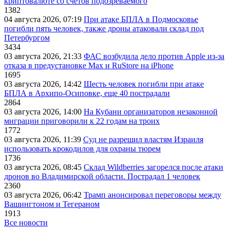
криптовалюте со счетов подозреваемого
1382
04 августа 2026, 07:19
При атаке БПЛА в Подмосковье
погибли пять человек, также дроны атаковали склад под
Петербургом
3434
03 августа 2026, 21:33
ФАС возбудила дело против Apple из-за
отказа в предустановке Max и RuStore на iPhone
1695
03 августа 2026, 14:42
Шесть человек погибли при атаке
БПЛА в Архипо-Осиповке, еще 40 пострадали
2864
03 августа 2026, 14:00
На Кубани организаторов незаконной
миграции приговорили к 22 годам на троих
1772
03 августа 2026, 11:39
Суд не разрешил властям Израиля
использовать крокодилов для охраны тюрем
1736
03 августа 2026, 08:45
Склад Wildberries загорелся после атаки
дронов во Владимирской области. Пострадал 1 человек
2360
03 августа 2026, 06:42
Трамп анонсировал переговоры между
Вашингтоном и Тегераном
1913
Все новости