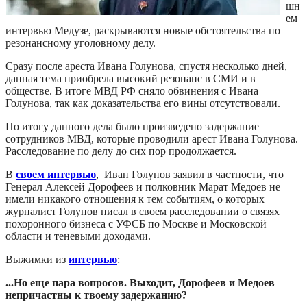
шн
ем
интервью Медузе, раскрываются новые обстоятельства по
резонансному уголовному делу.
Сразу после ареста Ивана Голунова, спустя несколько дней,
данная тема приобрела высокий резонанс в СМИ и в
обществе. В итоге МВД РФ сняло обвинения с Ивана
Голунова, так как доказательства его вины отсутствовали.
По итогу данного дела было произведено задержание
сотрудников МВД, которые проводили арест Ивана Голунова.
Расследование по делу до сих пор продолжается.
В
своем интервью
, Иван Голунов заявил в частности, что
Генерал Алексей Дорофеев и полковник Марат Медоев не
имели никакого отношения к тем событиям, о которых
журналист Голунов писал в своем расследовании о связях
похоронного бизнеса с УФСБ по Москве и Московской
области и теневыми доходами.
Выжимки из
интервью
:
...Но еще пара вопросов. Выходит, Дорофеев и Медоев
непричастны к твоему задержанию?