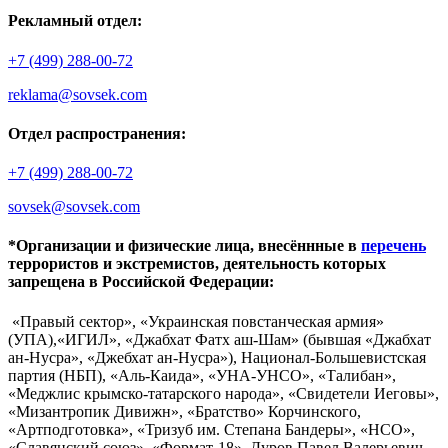
Рекламный отдел:
+7 (499) 288-00-72
reklama@sovsek.com
Отдел распространения:
+7 (499) 288-00-72
sovsek@sovsek.com
*Организации и физические лица, внесённные в
перечень
террористов и экстремистов, деятельность которых
запрещена в Российской Федерации:
«Правый сектор», «Украинская повстанческая армия»
(УПА),«ИГИЛ», «Джабхат Фатх аш-Шам» (бывшая «Джабхат
ан-Нусра», «Джебхат ан-Нусра»), Национал-Большевистская
партия (НБП), «Аль-Каида», «УНА-УНСО», «Талибан»,
«Меджлис крымско-татарского народа», «Свидетели Иеговы»,
«Мизантропик Дивижн», «Братство» Корчинского,
«Артподготовка», «Тризуб им. Степана Бандеры», «НСО»,
«Славянский союз», «Формат-18», Дуров Павел Валерьевич.