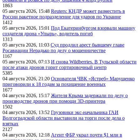
1863
05 августа 2026, 15:48
Reuters: КНДР может разместить в
России ракетное подразделение для ударов по Украине
1412
05 августа 2026, 15:01
Под Екатеринбургом взорвали машину
создателя дрона «Упырь», водитель погиб
1313
05 августа 2026, 11:03
Суд продлил арест бывшему главе
Росавиации Нерадько по делу о мошенничестве
1167
05 августа 2026, 07:13
И снова Wildberries. В Тульской области
после атаки дронов горит сортировочный центр
5385
04 августа 2026, 21:20
Основателя ЧВК «Ястреб» Марущенко
приговорили к 18 годам за похищение военных
1677
04 августа 2026, 15:17
Жителя Крыма задержали по делу о
производстве дронов при помощи 3D‑принтера
1502
04 августа 2026, 13:52
Грузовики экс-начальника ГАИ
Волгоградской области выставили на торги после дела о
взятках
2127
04 августа 2026, 12:18
Агент ФБР украл почти $1 млн в