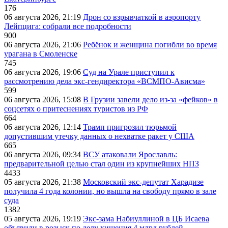
176
06 августа 2026, 21:19
Дрон со взрывчаткой в аэропорту
Лейпцига: собрали все подробности
900
06 августа 2026, 21:06
Ребёнок и женщина погибли во время
урагана в Смоленске
745
06 августа 2026, 19:06
Суд на Урале приступил к
рассмотрению дела экс-гендиректора «ВСМПО-Ависма»
599
06 августа 2026, 15:08
В Грузии завели дело из-за «фейков» в
соцсетях о притеснениях туристов из РФ
664
06 августа 2026, 12:14
Трамп пригрозил тюрьмой
допустившим утечку данных о нехватке ракет у США
665
06 августа 2026, 09:34
ВСУ атаковали Ярославль:
предварительной целью стал один из крупнейших НПЗ
4433
05 августа 2026, 21:38
Московский экс-депутат Харадизе
получила 4 года колонии, но вышла на свободу прямо в зале
суда
1382
05 августа 2026, 19:19
Экс-зама Набиуллиной в ЦБ Исаева
объявили в розыск по делу хищения 4 млрд рублей