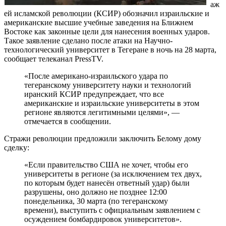
аж
ей исламской революции (КСИР) обозначил израильские и
американские высшие учебные заведения на Ближнем
Востоке как законные цели для нанесения военных ударов.
Такое заявление сделано после атаки на Научно-
технологический университет в Тегеране в ночь на 28 марта,
сообщает телеканал PressTV.
«После американо-израильского удара по
тегеранскому университету науки и технологий
иранский КСИР предупреждает, что все
американские и израильские университеты в этом
регионе являются легитимными целями», —
отмечается в сообщении.
Стражи революции предложили заключить Белому дому
сделку:
«Если правительство США не хочет, чтобы его
университеты в регионе (за исключением тех двух,
по которым будет нанесён ответный удар) были
разрушены, оно должно не позднее 12:00
понедельника, 30 марта (по тегеранскому
времени), выступить с официальным заявлением с
осуждением бомбардировок университетов».