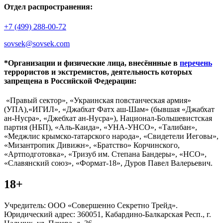
Отдел распространения:
+7 (499) 288-00-72
sovsek@sovsek.com
*Организации и физические лица, внесённные в
перечень
террористов и экстремистов, деятельность которых
запрещена в Российской Федерации:
«Правый сектор», «Украинская повстанческая армия»
(УПА),«ИГИЛ», «Джабхат Фатх аш-Шам» (бывшая «Джабхат
ан-Нусра», «Джебхат ан-Нусра»), Национал-Большевистская
партия (НБП), «Аль-Каида», «УНА-УНСО», «Талибан»,
«Меджлис крымско-татарского народа», «Свидетели Иеговы»,
«Мизантропик Дивижн», «Братство» Корчинского,
«Артподготовка», «Тризуб им. Степана Бандеры», «НСО»,
«Славянский союз», «Формат-18», Дуров Павел Валерьевич.
18+
Учредитель: ООО «Совершенно Секретно Трейд».
Юридический адрес: 360051, Кабардино-Балкарская Респ., г.