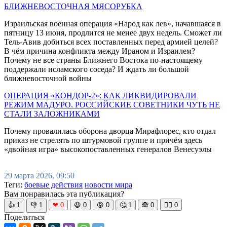
БЛИЖНЕВОСТОЧНАЯ МЯСОРУБКА
Израильская военная операция «Народ как лев», начавшаяся в
пятницу 13 июня, продлится не менее двух недель. Сможет ли
Тель-Авив добиться всех поставленных перед армией целей?
В чём причина конфликта между Ираном и Израилем?
Почему не все страны Ближнего Востока по-настоящему
поддержали исламского соседа? И ждать ли большой
ближневосточной войны
ОПЕРАЦИЯ «КОНДОР-2»: КАК ЛИКВИДИРОВАЛИ
РЕЖИМ МАДУРО. РОССИЙСКИЕ СОВЕТНИКИ ЧУТЬ НЕ
СТАЛИ ЗАЛОЖНИКАМИ
Почему провалилась оборона дворца Мирафлорес, кто отдал
приказ не стрелять по штурмовой группе и причём здесь
«двойная игра» высокопоставленных генералов Венесуэлы
29 марта 2026, 09:50
Теги:
боевые действия
новости мира
Вам понравилась эта публикация?
👍
1
👎
1
❤
0
😆
0
😡
0
🤔
1
🙈
0
🧘‍♀️
0
Поделиться