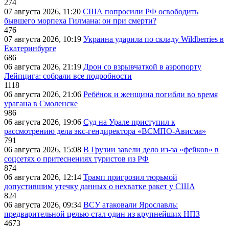
274
07 августа 2026, 11:20
США попросили РФ освободить
бывшего морпеха Гилмана: он при смерти?
476
07 августа 2026, 10:19
Украина ударила по складу Wildberries в
Екатеринбурге
686
06 августа 2026, 21:19
Дрон со взрывчаткой в аэропорту
Лейпцига: собрали все подробности
1118
06 августа 2026, 21:06
Ребёнок и женщина погибли во время
урагана в Смоленске
986
06 августа 2026, 19:06
Суд на Урале приступил к
рассмотрению дела экс-гендиректора «ВСМПО-Ависма»
791
06 августа 2026, 15:08
В Грузии завели дело из-за «фейков» в
соцсетях о притеснениях туристов из РФ
874
06 августа 2026, 12:14
Трамп пригрозил тюрьмой
допустившим утечку данных о нехватке ракет у США
824
06 августа 2026, 09:34
ВСУ атаковали Ярославль:
предварительной целью стал один из крупнейших НПЗ
4673