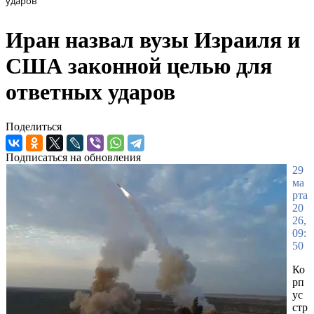
ударов
Иран назвал вузы Израиля и
США законной целью для
ответных ударов
Поделиться
Подписаться на обновления
29
ма
рта
20
26,
09:
50
Ко
рп
ус
стр