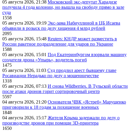
05 августа 2026, 21:38
Московский экс-депутат Харадизе
получила 4 года колонии, но вышла на свободу прямо в зале
суда
1558
05 августа 2026, 19:19
Экс-зама Набиуллиной в ЦБ Исаева
объявили в розыск по делу хищения 4 млрд рублей
2095
05 августа 2026, 15:48
Reuters: КНДР может разместить в
России ракетное подразделение для ударов по Украине
1588
05 августа 2026, 15:01
Под Екатеринбургом взорвали машину
создателя дрона «Упырь», водитель погиб
1475
05 августа 2026, 11:03
Суд продлил арест бывшему главе
Росавиации Нерадько по делу о мошенничестве
1318
05 августа 2026, 07:13
И снова Wildberries. В Тульской области
после атаки дронов горит сортировочный центр
5597
04 августа 2026, 21:20
Основателя ЧВК «Ястреб» Марущенко
приговорили к 18 годам за похищение военных
1848
04 августа 2026, 15:17
Жителя Крыма задержали по делу о
производстве дронов при помощи 3D‑принтера
1650