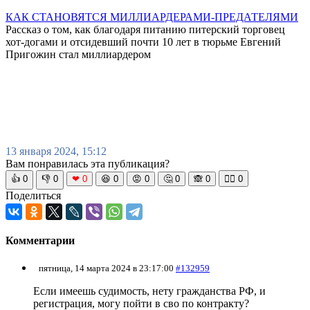
КАК СТАНОВЯТСЯ МИЛЛИАРДЕРАМИ-ПРЕДАТЕЛЯМИ
Рассказ о том, как благодаря питанию питерский торговец
хот-догами и отсидевший почти 10 лет в тюрьме Евгений
Пригожин стал миллиардером
13 января 2024, 15:12
Вам понравилась эта публикация?
👍
0
👎
0
❤
0
😆
0
😡
0
🤔
0
🙈
0
🧘‍♀️
0
Поделиться
Комментарии
пятница, 14 марта 2024 в 23:17:00
#132959
Если имеешь судимость, нету гражданства РФ, и
регистрация, могу пойти в сво по контракту?