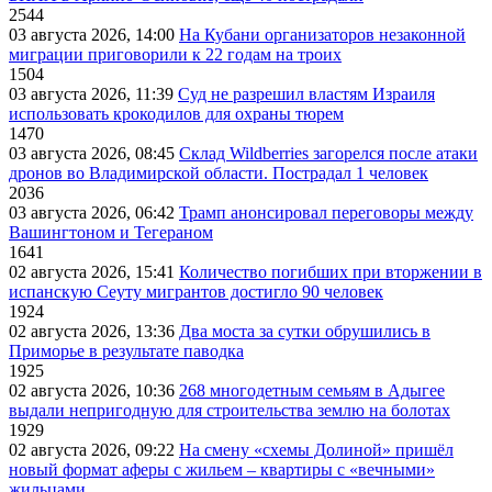
2544
03 августа 2026, 14:00
На Кубани организаторов незаконной
миграции приговорили к 22 годам на троих
1504
03 августа 2026, 11:39
Суд не разрешил властям Израиля
использовать крокодилов для охраны тюрем
1470
03 августа 2026, 08:45
Склад Wildberries загорелся после атаки
дронов во Владимирской области. Пострадал 1 человек
2036
03 августа 2026, 06:42
Трамп анонсировал переговоры между
Вашингтоном и Тегераном
1641
02 августа 2026, 15:41
Количество погибших при вторжении в
испанскую Сеуту мигрантов достигло 90 человек
1924
02 августа 2026, 13:36
Два моста за сутки обрушились в
Приморье в результате паводка
1925
02 августа 2026, 10:36
268 многодетным семьям в Адыгее
выдали непригодную для строительства землю на болотах
1929
02 августа 2026, 09:22
На смену «схемы Долиной» пришёл
новый формат аферы с жильем – квартиры с «вечными»
жильцами