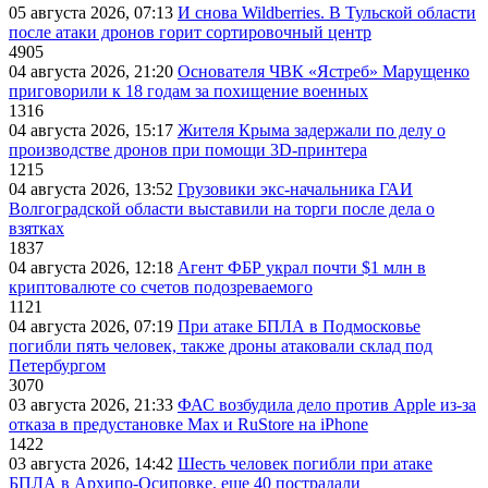
05 августа 2026, 07:13
И снова Wildberries. В Тульской области
после атаки дронов горит сортировочный центр
4905
04 августа 2026, 21:20
Основателя ЧВК «Ястреб» Марущенко
приговорили к 18 годам за похищение военных
1316
04 августа 2026, 15:17
Жителя Крыма задержали по делу о
производстве дронов при помощи 3D‑принтера
1215
04 августа 2026, 13:52
Грузовики экс-начальника ГАИ
Волгоградской области выставили на торги после дела о
взятках
1837
04 августа 2026, 12:18
Агент ФБР украл почти $1 млн в
криптовалюте со счетов подозреваемого
1121
04 августа 2026, 07:19
При атаке БПЛА в Подмосковье
погибли пять человек, также дроны атаковали склад под
Петербургом
3070
03 августа 2026, 21:33
ФАС возбудила дело против Apple из-за
отказа в предустановке Max и RuStore на iPhone
1422
03 августа 2026, 14:42
Шесть человек погибли при атаке
БПЛА в Архипо-Осиповке, еще 40 пострадали