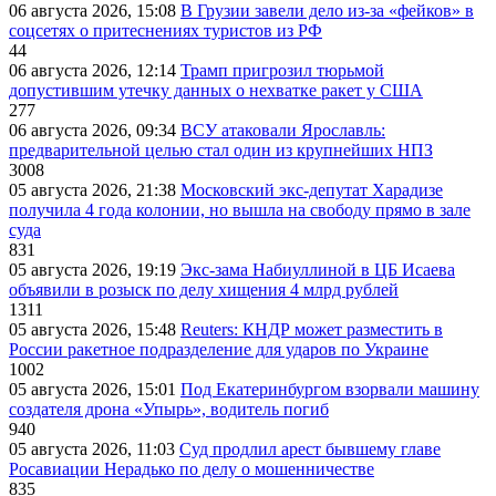
06 августа 2026, 15:08
В Грузии завели дело из-за «фейков» в
соцсетях о притеснениях туристов из РФ
44
06 августа 2026, 12:14
Трамп пригрозил тюрьмой
допустившим утечку данных о нехватке ракет у США
277
06 августа 2026, 09:34
ВСУ атаковали Ярославль:
предварительной целью стал один из крупнейших НПЗ
3008
05 августа 2026, 21:38
Московский экс-депутат Харадизе
получила 4 года колонии, но вышла на свободу прямо в зале
суда
831
05 августа 2026, 19:19
Экс-зама Набиуллиной в ЦБ Исаева
объявили в розыск по делу хищения 4 млрд рублей
1311
05 августа 2026, 15:48
Reuters: КНДР может разместить в
России ракетное подразделение для ударов по Украине
1002
05 августа 2026, 15:01
Под Екатеринбургом взорвали машину
создателя дрона «Упырь», водитель погиб
940
05 августа 2026, 11:03
Суд продлил арест бывшему главе
Росавиации Нерадько по делу о мошенничестве
835