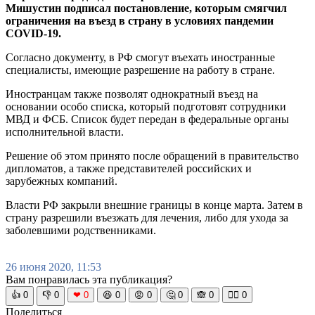
Мишустин подписал постановление, которым смягчил
ограничения на въезд в страну в условиях пандемии
COVID-19.
Согласно документу, в РФ смогут въехать иностранные
специалисты, имеющие разрешение на работу в стране.
Иностранцам также позволят однократный въезд на
основании особо списка, который подготовят сотрудники
МВД и ФСБ. Список будет передан в федеральные органы
исполнительной власти.
Решение об этом принято после обращений в правительство
дипломатов, а также представителей российских и
зарубежных компаний.
Власти РФ закрыли внешние границы в конце марта. Затем в
страну разрешили въезжать для лечения, либо для ухода за
заболевшими родственниками.
26 июня 2020, 11:53
Вам понравилась эта публикация?
👍
0
👎
0
❤
0
😆
0
😡
0
🤔
0
🙈
0
🧘‍♀️
0
Поделиться