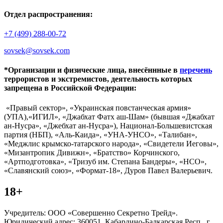
Отдел распространения:
+7 (499) 288-00-72
sovsek@sovsek.com
*Организации и физические лица, внесённные в
перечень
террористов и экстремистов, деятельность которых
запрещена в Российской Федерации:
«Правый сектор», «Украинская повстанческая армия»
(УПА),«ИГИЛ», «Джабхат Фатх аш-Шам» (бывшая «Джабхат
ан-Нусра», «Джебхат ан-Нусра»), Национал-Большевистская
партия (НБП), «Аль-Каида», «УНА-УНСО», «Талибан»,
«Меджлис крымско-татарского народа», «Свидетели Иеговы»,
«Мизантропик Дивижн», «Братство» Корчинского,
«Артподготовка», «Тризуб им. Степана Бандеры», «НСО»,
«Славянский союз», «Формат-18», Дуров Павел Валерьевич.
18+
Учредитель: ООО «Совершенно Секретно Трейд».
Юридический адрес: 360051, Кабардино-Балкарская Респ., г.