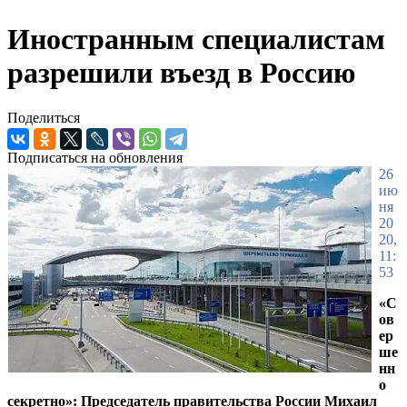
Иностранным специалистам
разрешили въезд в Россию
Поделиться
Подписаться на обновления
26
ию
ня
20
20,
11:
53
«С
ов
ер
ше
нн
о
секретно»: Председатель правительства России Михаил