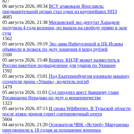
827
06 августа 2026, 09:34
ВСУ атаковали Ярославль:
предварительной целью стал один из крупнейших НПЗ
4685
05 августа 2026, 21:38
Московский экс-депутат Харадизе
получила 4 года колонии, но вышла на свободу прямо в зале
суда
1562
05 августа 2026, 19:19
Экс-зама Набиуллиной в ЦБ Исаева
объявили в розыск по делу хищения 4 млрд рублей
2100
05 августа 2026, 15:48
Reuters: КНДР может разместить в
России ракетное подразделение для ударов по Украине
1592
05 августа 2026, 15:01
Под Екатеринбургом взорвали машину
создателя дрона «Упырь», водитель погиб
1479
05 августа 2026, 11:03
Суд продлил арест бывшему главе
Росавиации Нерадько по делу о мошенничестве
1323
05 августа 2026, 07:13
И снова Wildberries. В Тульской области
после атаки дронов горит сортировочный центр
5604
04 августа 2026, 21:20
Основателя ЧВК «Ястреб» Марущенко
приговорили к 18 годам за похищение военных