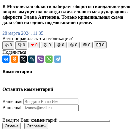
В Московской области набирает обороты скандальное дело
вокруг имущества некогда влиятельного международного
афериста Элана Антонова. Только криминальная схема
дала сбой на одной, подмосковной сделке.
28 марта 2024, 11:35
Вам понравилась эта публикация?
👍
0
👎
0
❤
0
😆
0
😡
0
🤔
0
🙈
0
🧘‍♀️
0
Поделиться
Комментарии
Оставить комментарий
Ваше имя
Ваш email
Введите Ваш комментарий
Отмена
Отправить