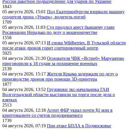
России ракетное подразделение для ударов по Украине
1843
05 августа 2026, 15:01
Под Екатеринбургом взорвали машину
создателя дрона «Упырь», водитель погиб
1709
05 августа 2026, 11:03
Суд продлил арест бывшему главе
Росавиации Нерадько по делу о мошенничестве
1558
05 августа 2026, 07:13
И снова Wildberries. В Тульской области
после атаки дронов горит сортировочный центр
5925
04 августа 2026, 21:20
Основателя ЧВК «Ястреб» Марущенко
приговорили к 18 годам за похищение военных
2139
04 августа 2026, 15:17
Жителя Крыма задержали по делу о
производстве дронов при помощи 3D‑принтера
1877
04 августа 2026, 13:52
Грузовики экс-начальника ГАИ
Волгоградской области выставили на торги после дела о
взятках
2513
04 августа 2026, 12:18
Агент ФБР украл почти $1 млн в
криптовалюте со счетов подозреваемого
1739
04 августа 2026, 07:19
При атаке БПЛА в Подмосковье