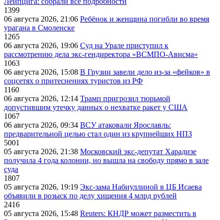
Лейпцига: собрали все подробности
1399
06 августа 2026, 21:06
Ребёнок и женщина погибли во время
урагана в Смоленске
1265
06 августа 2026, 19:06
Суд на Урале приступил к
рассмотрению дела экс-гендиректора «ВСМПО-Ависма»
1063
06 августа 2026, 15:08
В Грузии завели дело из-за «фейков» в
соцсетях о притеснениях туристов из РФ
1160
06 августа 2026, 12:14
Трамп пригрозил тюрьмой
допустившим утечку данных о нехватке ракет у США
1067
06 августа 2026, 09:34
ВСУ атаковали Ярославль:
предварительной целью стал один из крупнейших НПЗ
5001
05 августа 2026, 21:38
Московский экс-депутат Харадизе
получила 4 года колонии, но вышла на свободу прямо в зале
суда
1807
05 августа 2026, 19:19
Экс-зама Набиуллиной в ЦБ Исаева
объявили в розыск по делу хищения 4 млрд рублей
2416
05 августа 2026, 15:48
Reuters: КНДР может разместить в