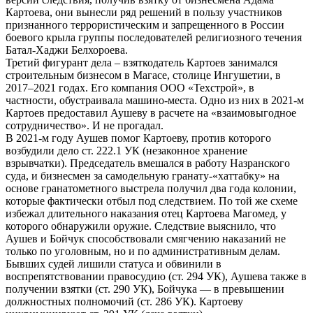
Картоева, они вынесли ряд решений в пользу участников
признанного террористическим и запрещенного в России
боевого крыла группы последователей религиозного течения
Батал-Хаджи Белхороева.
Третий фигурант дела – взяткодатель Картоев занимался
строительным бизнесом в Магасе, столице Ингушетии, в
2017–2021 годах. Его компания ООО «Техстрой», в
частности, обустраивала машино-места. Одно из них в 2021-м
Картоев предоставил Аушеву в расчете на «взаимовыгодное
сотрудничество». И не прогадал.
В 2021-м году Аушев помог Картоеву, против которого
возбудили дело ст. 222.1 УК (незаконное хранение
взрывчатки). Председатель вмешался в работу Назранского
суда, и бизнесмен за самодельную гранату-«хаттабку» на
основе гранатометного выстрела получил два года колонии,
которые фактически отбыл под следствием. По той же схеме
избежал длительного наказания отец Картоева Магомед, у
которого обнаружили оружие. Следствие выяснило, что
Аушев и Бойчук способствовали смягчению наказаний не
только по уголовным, но и по административным делам.
Бывших судей лишили статуса и обвинили в
воспрепятствовании правосудию (ст. 294 УК), Аушева также в
получении взятки (ст. 290 УК), Бойчука — в превышении
должностных полномочий (ст. 286 УК). Картоеву