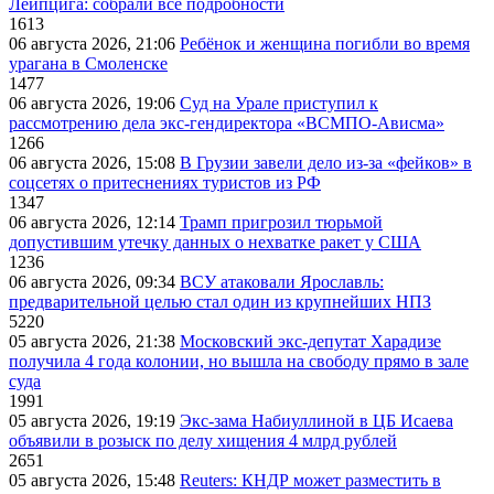
Лейпцига: собрали все подробности
1613
06 августа 2026, 21:06
Ребёнок и женщина погибли во время
урагана в Смоленске
1477
06 августа 2026, 19:06
Суд на Урале приступил к
рассмотрению дела экс-гендиректора «ВСМПО-Ависма»
1266
06 августа 2026, 15:08
В Грузии завели дело из-за «фейков» в
соцсетях о притеснениях туристов из РФ
1347
06 августа 2026, 12:14
Трамп пригрозил тюрьмой
допустившим утечку данных о нехватке ракет у США
1236
06 августа 2026, 09:34
ВСУ атаковали Ярославль:
предварительной целью стал один из крупнейших НПЗ
5220
05 августа 2026, 21:38
Московский экс-депутат Харадизе
получила 4 года колонии, но вышла на свободу прямо в зале
суда
1991
05 августа 2026, 19:19
Экс-зама Набиуллиной в ЦБ Исаева
объявили в розыск по делу хищения 4 млрд рублей
2651
05 августа 2026, 15:48
Reuters: КНДР может разместить в