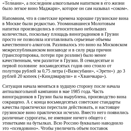
«Телиани», а последним алкогольным напитком в его жизни
было легкое вино Маджари», которое он сам называл «соком».
Напомним, что в советские времена хорошие грузинские вина
в Москве были редкостью. Упоминавшиеся Молотовым
напитки производились в относительно небольших
количествах, поскольку площадь виноградников в Грузии
просто не позволяла изготавливать серьезные объемы
качественного алкоголя. Разливалось это вино на Московском
межреспубликанском винзаводе и в силу ряда причин
(транспортировка, потери при розливе) было менее
качественным, чем разлитое в Грузии. В семидесятые и
первой половине восьмидесятых годов оно стоило от
полутора рублей за 0,75 литра («Вазисубани», «Эрети») до 3
рублей 20 копеек («Киндзмараули» и «Хванчкара»).
Ситуация начала меняться в худшую сторону после начала
антиалкогольной кампании в мае 1985 года. Часть
виноградников в Грузии была вырублена, производство вина
сокращено. А с конца восьмидесятых советские стандарты
качества практически перестали действовать, и настоящее
грузинское вино практически исчезло. Вместо него появились
различные суррогаты, не имевшие ничего общего с
этикетками на бутылках. Всю Россию буквально наводнило
это «псевдовино». Чтобы увеличить объем поставок