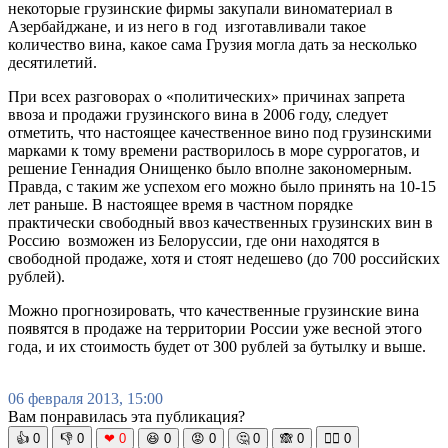
некоторые грузинские фирмы закупали виноматериал в
Азербайджане, и из него в год изготавливали такое
количество вина, какое сама Грузия могла дать за несколько
десятилетий.
При всех разговорах о «политических» причинах запрета
ввоза и продажи грузинского вина в 2006 году, следует
отметить, что настоящее качественное вино под грузинскими
марками к тому времени растворилось в море суррогатов, и
решение Геннадия Онищенко было вполне закономерным.
Правда, с таким же успехом его можно было принять на 10-15
лет раньше. В настоящее время в частном порядке
практически свободный ввоз качественных грузинских вин в
Россию возможен из Белоруссии, где они находятся в
свободной продаже, хотя и стоят недешево (до 700 российских
рублей).
Можно прогнозировать, что качественные грузинские вина
появятся в продаже на территории России уже весной этого
года, и их стоимость будет от 300 рублей за бутылку и выше.
06 февраля 2013, 15:00
Вам понравилась эта публикация?
👍
0
👎
0
❤
0
😆
0
😡
0
🤔
0
🙈
0
🧘‍♀️
0