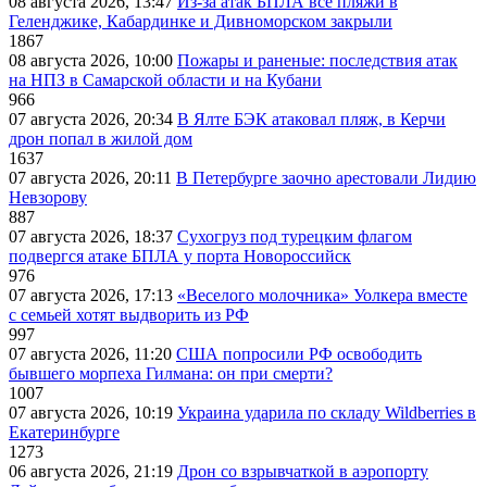
08 августа 2026, 13:47
Из-за атак БПЛА все пляжи в
Геленджике, Кабардинке и Дивноморском закрыли
1867
08 августа 2026, 10:00
Пожары и раненые: последствия атак
на НПЗ в Самарской области и на Кубани
966
07 августа 2026, 20:34
В Ялте БЭК атаковал пляж, в Керчи
дрон попал в жилой дом
1637
07 августа 2026, 20:11
В Петербурге заочно арестовали Лидию
Невзорову
887
07 августа 2026, 18:37
Сухогруз под турецким флагом
подвергся атаке БПЛА у порта Новороссийск
976
07 августа 2026, 17:13
«Веселого молочника» Уолкера вместе
с семьей хотят выдворить из РФ
997
07 августа 2026, 11:20
США попросили РФ освободить
бывшего морпеха Гилмана: он при смерти?
1007
07 августа 2026, 10:19
Украина ударила по складу Wildberries в
Екатеринбурге
1273
06 августа 2026, 21:19
Дрон со взрывчаткой в аэропорту