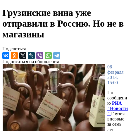
Грузинские вина уже
отправили в Россию. Но не в
магазины
Поделиться
Подписаться на обновления
06
февраля
2013,
15:00
По
сообщени
ю
РИА
"Новости
"
Грузия
впервые
за семь
лет