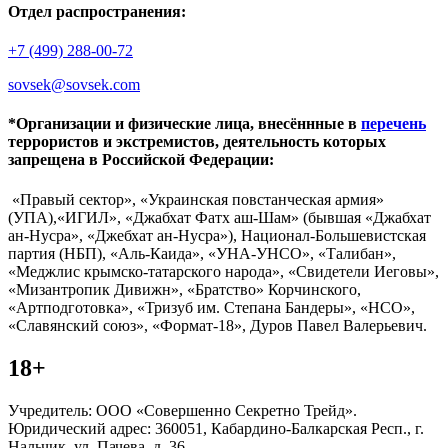
Отдел распространения:
+7 (499) 288-00-72
sovsek@sovsek.com
*Организации и физические лица, внесённные в
перечень
террористов и экстремистов, деятельность которых
запрещена в Российской Федерации:
«Правый сектор», «Украинская повстанческая армия»
(УПА),«ИГИЛ», «Джабхат Фатх аш-Шам» (бывшая «Джабхат
ан-Нусра», «Джебхат ан-Нусра»), Национал-Большевистская
партия (НБП), «Аль-Каида», «УНА-УНСО», «Талибан»,
«Меджлис крымско-татарского народа», «Свидетели Иеговы»,
«Мизантропик Дивижн», «Братство» Корчинского,
«Артподготовка», «Тризуб им. Степана Бандеры», «НСО»,
«Славянский союз», «Формат-18», Дуров Павел Валерьевич.
18+
Учредитель: ООО «Совершенно Секретно Трейд».
Юридический адрес: 360051, Кабардино-Балкарская Респ., г.
Нальчик, ул. Пачева, д. 36