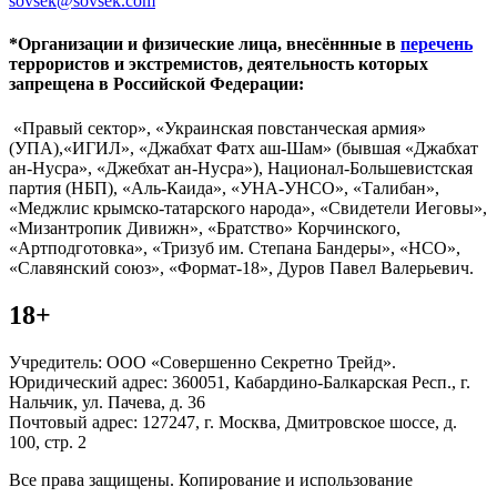
sovsek@sovsek.com
*Организации и физические лица, внесённные в
перечень
террористов и экстремистов, деятельность которых
запрещена в Российской Федерации:
«Правый сектор», «Украинская повстанческая армия»
(УПА),«ИГИЛ», «Джабхат Фатх аш-Шам» (бывшая «Джабхат
ан-Нусра», «Джебхат ан-Нусра»), Национал-Большевистская
партия (НБП), «Аль-Каида», «УНА-УНСО», «Талибан»,
«Меджлис крымско-татарского народа», «Свидетели Иеговы»,
«Мизантропик Дивижн», «Братство» Корчинского,
«Артподготовка», «Тризуб им. Степана Бандеры», «НСО»,
«Славянский союз», «Формат-18», Дуров Павел Валерьевич.
18+
Учредитель: ООО «Совершенно Секретно Трейд».
Юридический адрес: 360051, Кабардино-Балкарская Респ., г.
Нальчик, ул. Пачева, д. 36
Почтовый адрес: 127247, г. Москва, Дмитровское шоссе, д.
100, стр. 2
Все права защищены. Копирование и использование