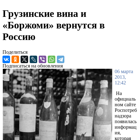
Грузинские вина и
«Боржоми» вернутся в
Россию
Поделиться
Подписаться на обновления
06 марта
2013,
12:42
На
официаль
ном сайте
Роспотреб
надзора
появилась
информац
ия,
которая