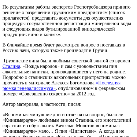
По результатам работы экспертов Роспотребнадзора принято
решение о разрешении грузинским предприятиям (список
прилагается), представить документы для осуществления
процедуры государственной регистрации минеральной воды
и следующих видов бутилированной винодельческой
продукции: вино и коньяк».
В ближайше время будет рассмотрен вопрос о поставках в
Россию чачи, которую также производят в Грузии.
Грузинские вина были любимы советской элитой со времен
Сталина
. «Вождь народов» и сам с удовольствием пил
алкогольные напитки, производившиеся у него на родине.
Подробно о сталинских алкогольных пристрастиях можно
прочитать в материале Алексея Богомолова
«Последняя
рюмка генералиссимуса»
, опубликованном в февральском
номере «Совершенно секретно» за 2012 год.
Автор материала, в частности, писал:
«Вспоминая минувшие дни и отвечая на вопрос, было ли
«Киндзмараули» любимым вином Сталина, его многолетний
соратник и собутыльник Вячеслав Молотов вспоминал:
«Киндзмараули» мало… Я пил «Цигистави». А когда я не
допивал, Берия говорил: «Как ты пьешь?» — «Пью как все».