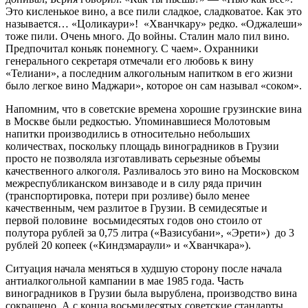
Это кисленькое вино, а все пили сладкое, сладковатое. Как это
называется… «Цоликаури»! «Хванчкару» редко. «Оджалеши»
тоже пили. Очень много. До войны. Сталин мало пил вино.
Предпочитал коньяк понемногу. С чаем». Охранники
генерального секретаря отмечали его любовь к вину
«Телиани», а последним алкогольным напитком в его жизни
было легкое вино Маджари», которое он сам называл «соком».
Напомним, что в советские времена хорошие грузинские вина
в Москве были редкостью. Упоминавшиеся Молотовым
напитки производились в относительно небольших
количествах, поскольку площадь виноградников в Грузии
просто не позволяла изготавливать серьезные объемы
качественного алкоголя. Разливалось это вино на Московском
межреспубликанском винзаводе и в силу ряда причин
(транспортировка, потери при розливе) было менее
качественным, чем разлитое в Грузии. В семидесятые и
первой половине восьмидесятых годов оно стоило от
полутора рублей за 0,75 литра («Вазисубани», «Эрети») до 3
рублей 20 копеек («Киндзмараули» и «Хванчкара»).
Ситуация начала меняться в худшую сторону после начала
антиалкогольной кампании в мае 1985 года. Часть
виноградников в Грузии была вырублена, производство вина
сокращено. А с конца восьмидесятых советские стандарты