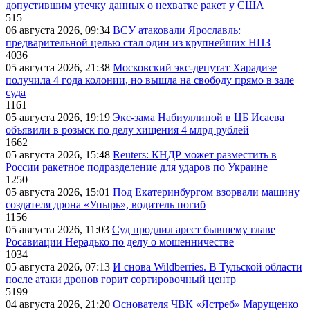
допустившим утечку данных о нехватке ракет у США
515
06 августа 2026, 09:34
ВСУ атаковали Ярославль:
предварительной целью стал один из крупнейших НПЗ
4036
05 августа 2026, 21:38
Московский экс-депутат Харадизе
получила 4 года колонии, но вышла на свободу прямо в зале
суда
1161
05 августа 2026, 19:19
Экс-зама Набиуллиной в ЦБ Исаева
объявили в розыск по делу хищения 4 млрд рублей
1662
05 августа 2026, 15:48
Reuters: КНДР может разместить в
России ракетное подразделение для ударов по Украине
1250
05 августа 2026, 15:01
Под Екатеринбургом взорвали машину
создателя дрона «Упырь», водитель погиб
1156
05 августа 2026, 11:03
Суд продлил арест бывшему главе
Росавиации Нерадько по делу о мошенничестве
1034
05 августа 2026, 07:13
И снова Wildberries. В Тульской области
после атаки дронов горит сортировочный центр
5199
04 августа 2026, 21:20
Основателя ЧВК «Ястреб» Марущенко