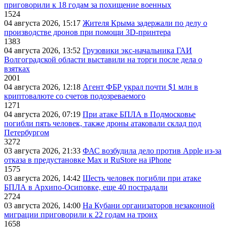
приговорили к 18 годам за похищение военных
1524
04 августа 2026, 15:17
Жителя Крыма задержали по делу о
производстве дронов при помощи 3D‑принтера
1383
04 августа 2026, 13:52
Грузовики экс-начальника ГАИ
Волгоградской области выставили на торги после дела о
взятках
2001
04 августа 2026, 12:18
Агент ФБР украл почти $1 млн в
криптовалюте со счетов подозреваемого
1271
04 августа 2026, 07:19
При атаке БПЛА в Подмосковье
погибли пять человек, также дроны атаковали склад под
Петербургом
3272
03 августа 2026, 21:33
ФАС возбудила дело против Apple из-за
отказа в предустановке Max и RuStore на iPhone
1575
03 августа 2026, 14:42
Шесть человек погибли при атаке
БПЛА в Архипо-Осиповке, еще 40 пострадали
2724
03 августа 2026, 14:00
На Кубани организаторов незаконной
миграции приговорили к 22 годам на троих
1658