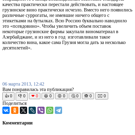
качества практически перестали действовать, и настоящее
грузинское вино практически исчезло. Вместо него появились
различные суррогаты, не имевшие ничего общего с
этикетками на бутылках. Всю Россию буквально наводнило
это «псевдовино». Чтобы увеличить объем поставок
некоторые грузинские фирмы закупали виноматериал в
Азербайджане, и из него в год изготавливали такое
количество вина, какое сама Грузия могла дать за несколько
десятилетий».
06 марта 2013, 12:42
Вам понравилась эта публикация?
👍
0
👎
0
❤
0
😆
0
😡
0
🤔
0
🙈
0
🧘‍♀️
0
Поделиться
Комментарии