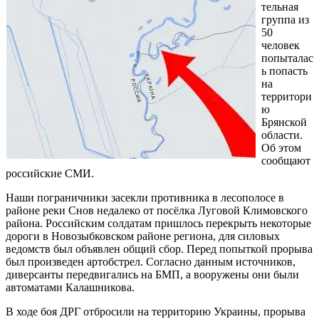
тельная
группа из
50
человек
попыталас
ь попасть
на
территори
ю
Брянской
области.
Об этом
сообщают
российские СМИ.
Наши пограничники засекли противника в лесополосе в
районе реки Снов недалеко от посёлка Луговой Климовского
района. Российским солдатам пришлось перекрыть некоторые
дороги в Новозыбковском районе региона, для силовых
ведомств был объявлен общий сбор. Перед попыткой прорыва
был произведен артобстрел. Согласно данным источников,
диверсанты передвигались на БМП, а вооружены они были
автоматами Калашникова.
В ходе боя ДРГ отбросили на территорию Украины, прорыва