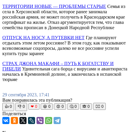
ТЕРРИТОРИИ НОВЫЕ — ПРОБЛЕМЫ СТАРЫЕ
Семья из
села в Херсонской области, которое ранее занимала
российская армия, не может получить в Краснодарском крае
сертификат на жилье. Отказ аргументируется тем, что глава
семейства прописан в Донецкой Народной Республике
ОТПУСК НА НОСУ, А ПУТЕВКИ НЕТ
Где планируют
отдыхать этим летом россияне? В этом году, как показывают
всевозможные соцопросы, далеко не все россияне успели
купить туры заранее
СТРАХ ДЖОНА МАКАФИ – ПУТЬ К БОГАТСТВУ И
ГИБЕЛИ
Удивительная сага борца с вирусами и авантюриста
началась в Кремниевой долине, а закончилась в испанской
тюрьме
29 сентября 2023, 17:41
Вам понравилась эта публикация?
👍
0
👎
0
❤
0
😆
0
😡
0
🤔
0
🙈
0
🧘‍♀️
0
Поделиться