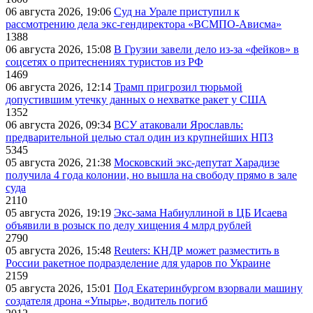
06 августа 2026, 19:06
Суд на Урале приступил к
рассмотрению дела экс-гендиректора «ВСМПО-Ависма»
1388
06 августа 2026, 15:08
В Грузии завели дело из-за «фейков» в
соцсетях о притеснениях туристов из РФ
1469
06 августа 2026, 12:14
Трамп пригрозил тюрьмой
допустившим утечку данных о нехватке ракет у США
1352
06 августа 2026, 09:34
ВСУ атаковали Ярославль:
предварительной целью стал один из крупнейших НПЗ
5345
05 августа 2026, 21:38
Московский экс-депутат Харадизе
получила 4 года колонии, но вышла на свободу прямо в зале
суда
2110
05 августа 2026, 19:19
Экс-зама Набиуллиной в ЦБ Исаева
объявили в розыск по делу хищения 4 млрд рублей
2790
05 августа 2026, 15:48
Reuters: КНДР может разместить в
России ракетное подразделение для ударов по Украине
2159
05 августа 2026, 15:01
Под Екатеринбургом взорвали машину
создателя дрона «Упырь», водитель погиб