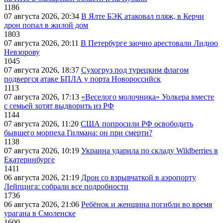
1186
07 августа 2026, 20:34
В Ялте БЭК атаковал пляж, в Керчи
дрон попал в жилой дом
1803
07 августа 2026, 20:11
В Петербурге заочно арестовали Лидию
Невзорову
1045
07 августа 2026, 18:37
Сухогруз под турецким флагом
подвергся атаке БПЛА у порта Новороссийск
1113
07 августа 2026, 17:13
«Веселого молочника» Уолкера вместе
с семьей хотят выдворить из РФ
1144
07 августа 2026, 11:20
США попросили РФ освободить
бывшего морпеха Гилмана: он при смерти?
1138
07 августа 2026, 10:19
Украина ударила по складу Wildberries в
Екатеринбурге
1411
06 августа 2026, 21:19
Дрон со взрывчаткой в аэропорту
Лейпцига: собрали все подробности
1736
06 августа 2026, 21:06
Ребёнок и женщина погибли во время
урагана в Смоленске
1600