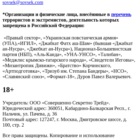
sovsek@sovsek.com
*Организации и физические лица, внесённные в
перечень
террористов и экстремистов, деятельность которых
запрещена в Российской Федерации:
«Правый сектор», «Украинская повстанческая армия»
(УПА),«ИГИЛ», «Джабхат Фатх аш-Шам» (бывшая «Джабхат
ан-Нусра», «Джебхат ан-Нусра»), Национал-Большевистская
партия (НБП), «Аль-Каида», «УНА-УНСО», «Талибан»,
«Меджлис крымско-татарского народа», «Свидетели Иеговы»,
«Мизантропик Дивижн», «Братство» Корчинского,
«Артподготовка», «Тризуб им. Степана Бандеры», «НСО»,
«Славянский союз», «Формат-18», Дуров Павел Валерьевич.
18+
Учредитель: ООО «Совершенно Секретно Трейд».
Юридический адрес: 360051, Кабардино-Балкарская Респ., г.
Нальчик, ул. Пачева, д. 36
Почтовый адрес: 127247, г. Москва, Дмитровское шоссе, д.
100, стр. 2
Все права защищены. Копирование и использование