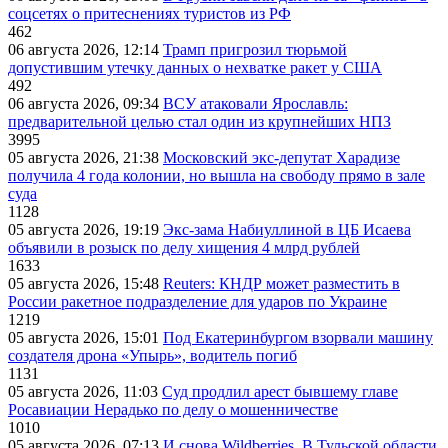
соцсетях о притеснениях туристов из РФ
462
06 августа 2026, 12:14
Трамп пригрозил тюрьмой
допустившим утечку данных о нехватке ракет у США
492
06 августа 2026, 09:34
ВСУ атаковали Ярославль:
предварительной целью стал один из крупнейших НПЗ
3995
05 августа 2026, 21:38
Московский экс-депутат Харадизе
получила 4 года колонии, но вышла на свободу прямо в зале
суда
1128
05 августа 2026, 19:19
Экс-зама Набиуллиной в ЦБ Исаева
объявили в розыск по делу хищения 4 млрд рублей
1633
05 августа 2026, 15:48
Reuters: КНДР может разместить в
России ракетное подразделение для ударов по Украине
1219
05 августа 2026, 15:01
Под Екатеринбургом взорвали машину
создателя дрона «Упырь», водитель погиб
1131
05 августа 2026, 11:03
Суд продлил арест бывшему главе
Росавиации Нерадько по делу о мошенничестве
1010
05 августа 2026, 07:13
И снова Wildberries. В Тульской области