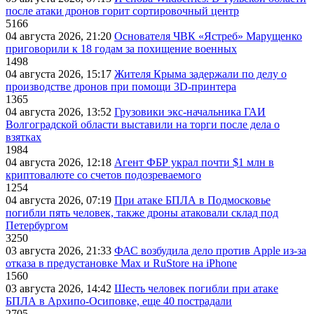
после атаки дронов горит сортировочный центр
5166
04 августа 2026, 21:20
Основателя ЧВК «Ястреб» Марущенко
приговорили к 18 годам за похищение военных
1498
04 августа 2026, 15:17
Жителя Крыма задержали по делу о
производстве дронов при помощи 3D‑принтера
1365
04 августа 2026, 13:52
Грузовики экс-начальника ГАИ
Волгоградской области выставили на торги после дела о
взятках
1984
04 августа 2026, 12:18
Агент ФБР украл почти $1 млн в
криптовалюте со счетов подозреваемого
1254
04 августа 2026, 07:19
При атаке БПЛА в Подмосковье
погибли пять человек, также дроны атаковали склад под
Петербургом
3250
03 августа 2026, 21:33
ФАС возбудила дело против Apple из-за
отказа в предустановке Max и RuStore на iPhone
1560
03 августа 2026, 14:42
Шесть человек погибли при атаке
БПЛА в Архипо-Осиповке, еще 40 пострадали
2705