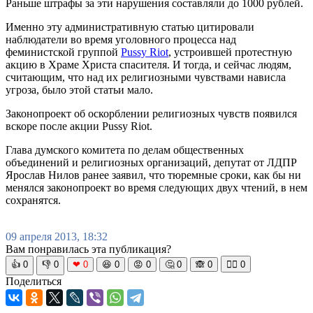
Раньше штрафы за эти нарушения составляли до 1000 рублей.
Именно эту административную статью цитировали
наблюдатели во время уголовного процесса над
феминистской группой
Pussy Riot
, устроившей протестную
акцию в Храме Христа спасителя. И тогда, и сейчас людям,
считающим, что над их религиозными чувствами нависла
угроза, было этой статьи мало.
Законопроект об оскорблении религиозных чувств появился
вскоре после акции Pussy Riot.
Глава думского комитета по делам общественных
объединений и религиозных организаций, депутат от ЛДПР
Ярослав Нилов ранее заявил, что тюремные сроки, как бы ни
менялся законопроект во время следующих двух чтений, в нем
сохранятся.
09 апреля 2013, 18:32
Вам понравилась эта публикация?
👍
0
👎
0
❤
0
😆
0
😡
0
🤔
0
🙈
0
🧘‍♀️
0
Поделиться