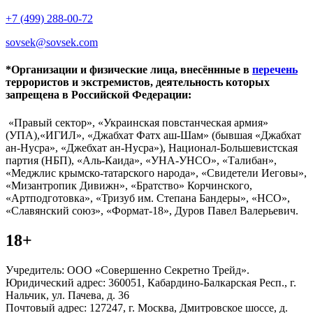
+7 (499) 288-00-72
sovsek@sovsek.com
*Организации и физические лица, внесённные в
перечень
террористов и экстремистов, деятельность которых
запрещена в Российской Федерации:
«Правый сектор», «Украинская повстанческая армия»
(УПА),«ИГИЛ», «Джабхат Фатх аш-Шам» (бывшая «Джабхат
ан-Нусра», «Джебхат ан-Нусра»), Национал-Большевистская
партия (НБП), «Аль-Каида», «УНА-УНСО», «Талибан»,
«Меджлис крымско-татарского народа», «Свидетели Иеговы»,
«Мизантропик Дивижн», «Братство» Корчинского,
«Артподготовка», «Тризуб им. Степана Бандеры», «НСО»,
«Славянский союз», «Формат-18», Дуров Павел Валерьевич.
18+
Учредитель: ООО «Совершенно Секретно Трейд».
Юридический адрес: 360051, Кабардино-Балкарская Респ., г.
Нальчик, ул. Пачева, д. 36
Почтовый адрес: 127247, г. Москва, Дмитровское шоссе, д.