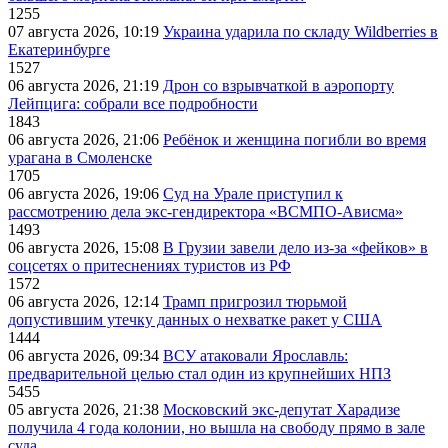
1255
07 августа 2026, 10:19
Украина ударила по складу Wildberries в
Екатеринбурге
1527
06 августа 2026, 21:19
Дрон со взрывчаткой в аэропорту
Лейпцига: собрали все подробности
1843
06 августа 2026, 21:06
Ребёнок и женщина погибли во время
урагана в Смоленске
1705
06 августа 2026, 19:06
Суд на Урале приступил к
рассмотрению дела экс-гендиректора «ВСМПО-Ависма»
1493
06 августа 2026, 15:08
В Грузии завели дело из-за «фейков» в
соцсетях о притеснениях туристов из РФ
1572
06 августа 2026, 12:14
Трамп пригрозил тюрьмой
допустившим утечку данных о нехватке ракет у США
1444
06 августа 2026, 09:34
ВСУ атаковали Ярославль:
предварительной целью стал один из крупнейших НПЗ
5455
05 августа 2026, 21:38
Московский экс-депутат Харадизе
получила 4 года колонии, но вышла на свободу прямо в зале
суда