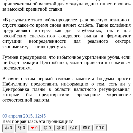
привлекательной валютой для международных инвесторов из-
за высокой кредитной ставки.
«В результате этого рубль преодолеет равновесную позицию и
спустя какое-то время снова начнет слабеть. Такие колебания
представляют интерес как для зарубежных, так и для
российских спекулянтов фондового рынка и формируют
ситуации неопределенности для реального сектора
экономики», — пишет депутат.
Гутенев предупредил, что избыточное укрепление рубля, если
не будет реакции Центробанка, может привести к серьезным
последствиям.
В связи с этим первый замглавы комитета Госдумы просит
Набиуллину предоставить информацию о том, есть ли у
Центробанка планы в области валютного регулирования,
которые бы предотвратили чрезмерное укрепление
отечественной валюты.
09 апреля 2015, 12:45
Вам понравилась эта публикация?
👍
0
👎
0
❤
0
😆
0
😡
0
🤔
0
🙈
0
🧘‍♀️
0