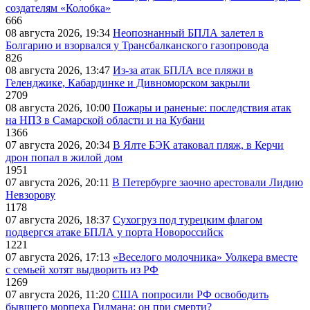
создателям «Колобка»
666
08 августа 2026, 19:34
Неопознанный БПЛА залетел в
Болгарию и взорвался у Трансбалканского газопровода
826
08 августа 2026, 13:47
Из-за атак БПЛА все пляжи в
Геленджике, Кабардинке и Дивноморском закрыли
2709
08 августа 2026, 10:00
Пожары и раненые: последствия атак
на НПЗ в Самарской области и на Кубани
1366
07 августа 2026, 20:34
В Ялте БЭК атаковал пляж, в Керчи
дрон попал в жилой дом
1951
07 августа 2026, 20:11
В Петербурге заочно арестовали Лидию
Невзорову
1178
07 августа 2026, 18:37
Сухогруз под турецким флагом
подвергся атаке БПЛА у порта Новороссийск
1221
07 августа 2026, 17:13
«Веселого молочника» Уолкера вместе
с семьей хотят выдворить из РФ
1269
07 августа 2026, 11:20
США попросили РФ освободить
бывшего морпеха Гилмана: он при смерти?