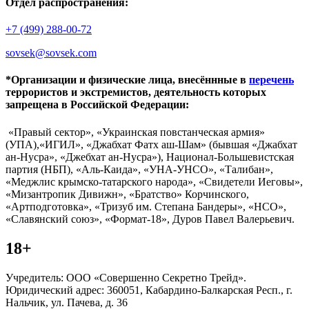
Отдел распространения:
+7 (499) 288-00-72
sovsek@sovsek.com
*Организации и физические лица, внесённные в
перечень
террористов и экстремистов, деятельность которых
запрещена в Российской Федерации:
«Правый сектор», «Украинская повстанческая армия»
(УПА),«ИГИЛ», «Джабхат Фатх аш-Шам» (бывшая «Джабхат
ан-Нусра», «Джебхат ан-Нусра»), Национал-Большевистская
партия (НБП), «Аль-Каида», «УНА-УНСО», «Талибан»,
«Меджлис крымско-татарского народа», «Свидетели Иеговы»,
«Мизантропик Дивижн», «Братство» Корчинского,
«Артподготовка», «Тризуб им. Степана Бандеры», «НСО»,
«Славянский союз», «Формат-18», Дуров Павел Валерьевич.
18+
Учредитель: ООО «Совершенно Секретно Трейд».
Юридический адрес: 360051, Кабардино-Балкарская Респ., г.
Нальчик, ул. Пачева, д. 36