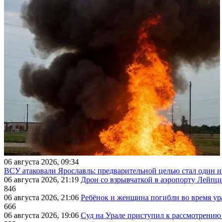
06 августа 2026, 09:34
ВСУ атаковали Ярославль: предварительной целью стал один
06 августа 2026, 21:19
Дрон со взрывчаткой в аэропорту Лейпци
846
06 августа 2026, 21:06
Ребёнок и женщина погибли во время ур
666
06 августа 2026, 19:06
Суд на Урале приступил к рассмотрени