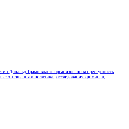
утин
Дональд Трамп
власть
организованная преступность
ные отношения и политика
расследования
криминал,