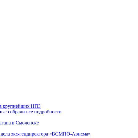
 из крупнейших НПЗ
га: собрали все подробности
агана в Смоленске
ю дела экс-гендиректора «ВСМПО-Ависма»