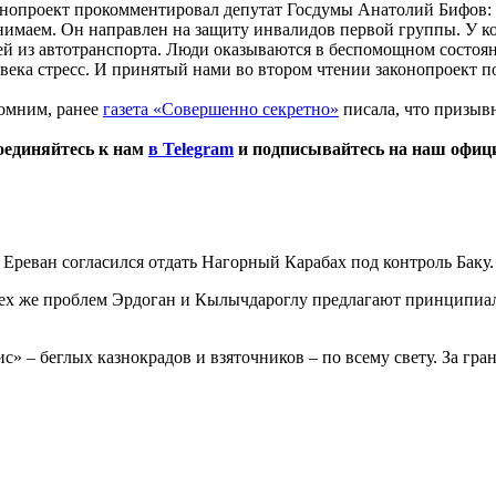
нопроект прокомментировал депутат Госдумы Анатолий Бифов: 
имаем. Он направлен на защиту инвалидов первой группы. У ко
й из автотранспорта. Люди оказываются в беспомощном состояни
века стресс. И принятый нами во втором чтении законопроект по
омним, ранее
газета «Совершенно секретно»
писала, что призывн
оединяйтесь к нам
в Telegram
и подписывайтесь на наш офи
Ереван согласился отдать Нагорный Карабах под контроль Баку.
ех же проблем Эрдоган и Кылычдароглу предлагают принципиал
» – беглых казнокрадов и взяточников – по всему свету. За гра