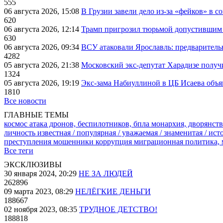
555
06 августа 2026, 15:08
В Грузии завели дело из-за «фейков» в с
620
06 августа 2026, 12:14
Трамп пригрозил тюрьмой допустившим 
630
06 августа 2026, 09:34
ВСУ атаковали Ярославль: предварител
4282
05 августа 2026, 21:38
Московский экс-депутат Харадизе получи
1324
05 августа 2026, 19:19
Экс-зама Набиуллиной в ЦБ Исаева объя
1810
Все новости
ГЛАВНЫЕ ТЕМЫ
космос
атака дронов, беспилотников, бпла
монархия, дворянств
личность известная / популярная / уважаемая / знаменитая / ис
преступления
мошенники
коррупция
миграционная политика,
Все теги
ЭКСКЛЮЗИВЫ
30 января 2024, 20:29
НЕ ЗА ЛЮДЕЙ
262896
09 марта 2023, 08:29
НЕЛЁГКИЕ ДЕНЬГИ
188667
02 ноября 2023, 08:35
ТРУДНОЕ ДЕТСТВО!
188818