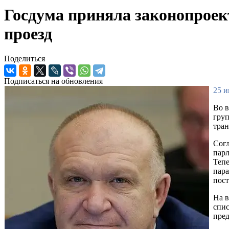
Госдума приняла законопроек
проезд
Поделиться
Подписаться на обновления
25 и
Во в
груп
тран
Согл
парл
Тепе
пара
пос
На в
спис
пред