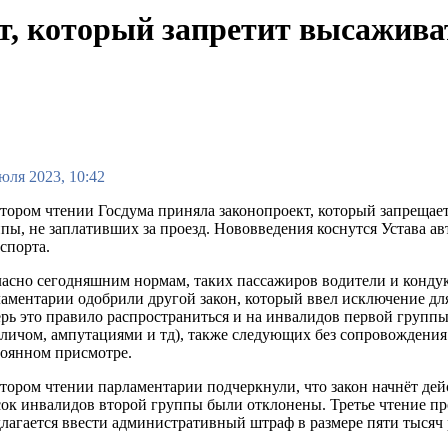
т, который запретит высажива
юля 2023, 10:42
тором чтении Госдума приняла законопроект, который запрещае
пы, не заплативших за проезд. Нововведения коснутся Устава а
спорта.
асно сегодняшним нормам, таких пассажиров водители и кондук
аментарии одобрили другой закон, который ввел исключение для
рь это правило распространиться и на инвалидов первой группы 
личом, ампутациями и тд), также следующих без сопровождения.
тоянном присмотре.
тором чтении парламентарии подчеркнули, что закон начнёт дейс
ок инвалидов второй группы были отклонены. Третье чтение про
лагается ввести административный штраф в размере пяти тысяч р