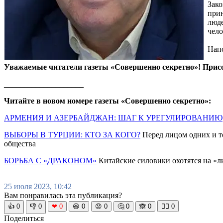
Зако
прин
люде
чело
Нап
Уважаемые читатели газеты «Совершенно секретно»! Прис
____________________
Читайте в новом номере газеты «Совершенно секретно»:
АРМЕНИЯ И АЗЕРБАЙДЖАН: ШАГ К УРЕГУЛИРОВАНИЮ
ВЫБОРЫ В ТУРЦИИ: КТО ЗА КОГО?
Перед лицом одних и т
общества
БОРЬБА С «ДРАКОНОМ»
Китайские силовики охотятся на «лис
25 июля 2023, 10:42
Вам понравилась эта публикация?
👍
0
👎
0
❤
0
😆
0
😡
0
🤔
0
🙈
0
🧘‍♀️
0
Поделиться