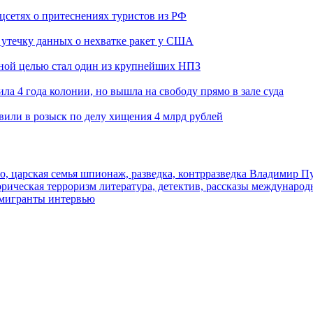
оцсетях о притеснениях туристов из РФ
утечку данных о нехватке ракет у США
ьной целью стал один из крупнейших НПЗ
ла 4 года колонии, но вышла на свободу прямо в зале суда
вили в розыск по делу хищения 4 млрд рублей
о, царская семья
шпионаж, разведка, контрразведка
Владимир П
торическая
терроризм
литература, детектив, рассказы
международ
 мигранты
интервью