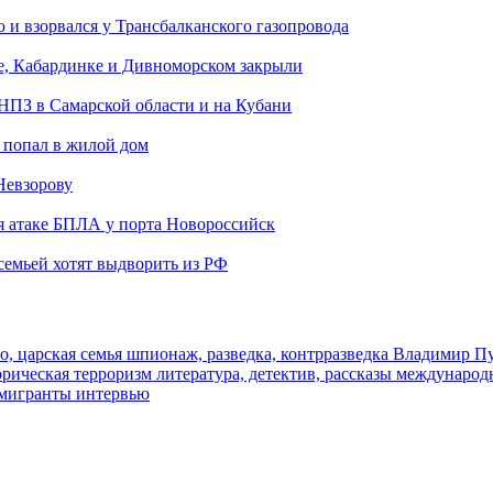
и взорвался у Трансбалканского газопровода
е, Кабардинке и Дивноморском закрыли
 НПЗ в Самарской области и на Кубани
 попал в жилой дом
Невзорову
я атаке БПЛА у порта Новороссийск
семьей хотят выдворить из РФ
о, царская семья
шпионаж, разведка, контрразведка
Владимир П
торическая
терроризм
литература, детектив, рассказы
международ
 мигранты
интервью