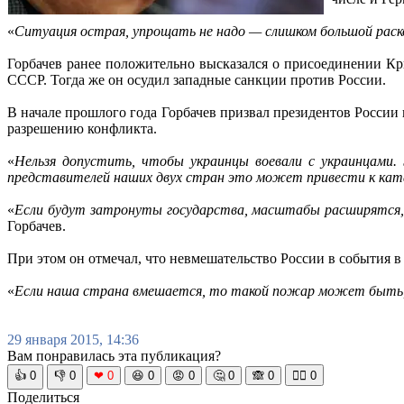
«
Ситуация острая, упрощать не надо — слишком большой раск
Горбачев ранее положительно высказался о присоединении К
СССР. Тогда же он осудил западные санкции против России.
В начале прошлого года Горбачев призвал президентов Росси
разрешению конфликта.
«
Нельзя допустить, чтобы украинцы воевали с украинцами.
представителей наших двух стран это может привести к ка
«
Если будут затронуты государства, масштабы расширятся,
Горбачев.
При этом он отмечал, что невмешательство России в события в
«
Если наша страна вмешается, то такой пожар может быть,
29 января 2015, 14:36
Вам понравилась эта публикация?
👍
0
👎
0
❤
0
😆
0
😡
0
🤔
0
🙈
0
🧘‍♀️
0
Поделиться