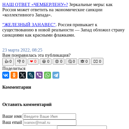
НАШ ОТВЕТ «ЧЕМБЕРЛЕНУ»?
Зеркальные меры: как
Россия может ответить на экономические санкции
«коллективного Запада».
"ЖЕЛЕЗНЫЙ ЗАНАВЕС"
. Россия привыкает к
существованию в новой реальности — Запад обложил страну
санкциями как красными флажками.
23 марта 2022, 08:25
Вам понравилась эта публикация?
👍
0
👎
0
❤
0
😆
0
😡
0
🤔
0
🙈
0
🧘‍♀️
0
Поделиться
Комментарии
Оставить комментарий
Ваше имя
Ваш email