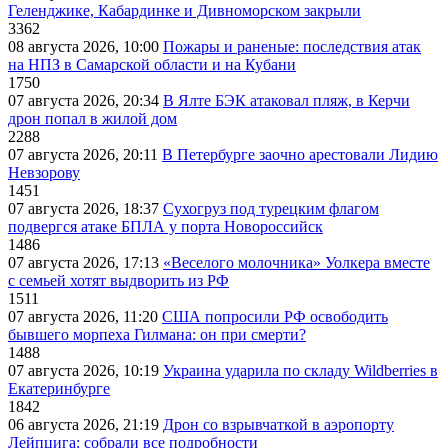
Геленджике, Кабардинке и Дивноморском закрыли
3362
08 августа 2026, 10:00
Пожары и раненые: последствия атак
на НПЗ в Самарской области и на Кубани
1750
07 августа 2026, 20:34
В Ялте БЭК атаковал пляж, в Керчи
дрон попал в жилой дом
2288
07 августа 2026, 20:11
В Петербурге заочно арестовали Лидию
Невзорову
1451
07 августа 2026, 18:37
Сухогруз под турецким флагом
подвергся атаке БПЛА у порта Новороссийск
1486
07 августа 2026, 17:13
«Веселого молочника» Уолкера вместе
с семьей хотят выдворить из РФ
1511
07 августа 2026, 11:20
США попросили РФ освободить
бывшего морпеха Гилмана: он при смерти?
1488
07 августа 2026, 10:19
Украина ударила по складу Wildberries в
Екатеринбурге
1842
06 августа 2026, 21:19
Дрон со взрывчаткой в аэропорту
Лейпцига: собрали все подробности