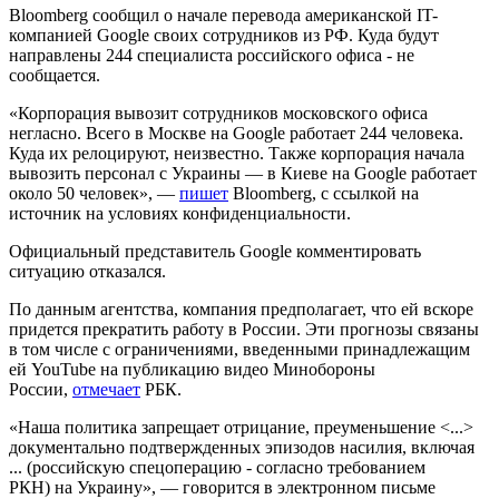
Bloomberg сообщил о начале перевода американской IT-
компанией Google своих сотрудников из РФ. Куда будут
направлены 244 специалиста российского офиса - не
сообщается.
«Корпорация вывозит сотрудников московского офиса
негласно. Всего в Москве на Google работает 244 человека.
Куда их релоцируют, неизвестно. Также корпорация начала
вывозить персонал с Украины — в Киеве на Google работает
около 50 человек», —
пишет
Bloomberg, с ссылкой на
источник на условиях конфиденциальности.
Официальный представитель Google комментировать
ситуацию отказался.
По данным агентства, компания предполагает, что ей вскоре
придется прекратить работу в России. Эти прогнозы связаны
в том числе с ограничениями, введенными принадлежащим
ей YouTube на публикацию видео Минобороны
России,
отмечает
РБК.
«Наша политика запрещает отрицание, преуменьшение <...>
документально подтвержденных эпизодов насилия, включая
... (российскую спецоперацию - согласно требованием
РКН) на Украину», — говорится в электронном письме