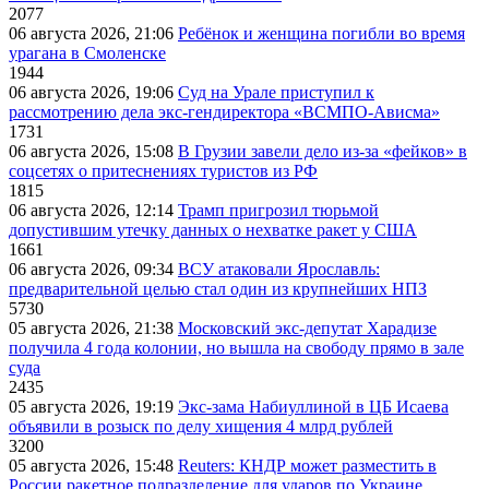
2077
06 августа 2026, 21:06
Ребёнок и женщина погибли во время
урагана в Смоленске
1944
06 августа 2026, 19:06
Суд на Урале приступил к
рассмотрению дела экс-гендиректора «ВСМПО-Ависма»
1731
06 августа 2026, 15:08
В Грузии завели дело из-за «фейков» в
соцсетях о притеснениях туристов из РФ
1815
06 августа 2026, 12:14
Трамп пригрозил тюрьмой
допустившим утечку данных о нехватке ракет у США
1661
06 августа 2026, 09:34
ВСУ атаковали Ярославль:
предварительной целью стал один из крупнейших НПЗ
5730
05 августа 2026, 21:38
Московский экс-депутат Харадизе
получила 4 года колонии, но вышла на свободу прямо в зале
суда
2435
05 августа 2026, 19:19
Экс-зама Набиуллиной в ЦБ Исаева
объявили в розыск по делу хищения 4 млрд рублей
3200
05 августа 2026, 15:48
Reuters: КНДР может разместить в
России ракетное подразделение для ударов по Украине