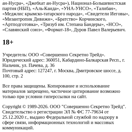
ан-Нусра», «Джебхат ан-Нусра»), Национал-Большевистская
партия (НБП), «Аль-Каида», «УНА-УНСО», «Талибан»,
«Меджлис крымско-татарского народа», «Свидетели Иеговы»,
«Мизантропик Дивижн», «Братство» Корчинского,
«Артподготовка», «Тризуб им. Степана Бандеры», «НСО»,
«Славянский союз», «Формат-18», Дуров Павел Валерьевич.
18+
Учредитель: ООО «Совершенно Секретно Трейд».
Юридический адрес: 360051, Кабардино-Балкарская Респ., г.
Нальчик, ул. Пачева, д. 36
Почтовый адрес: 127247, г. Москва, Дмитровское шоссе, д.
100, стр. 2
Все права защищены. Копирование и использование
материалов запрещено, частичное цитирование возможно
только при условии гиперссылки на сайт.
Copyright © 1989-2026. ООО "Совершенно Секретно Трейд".
Свидетельство о регистрации ЭЛ № ФС 77-79634 от
25.12.2020 г., выдано Федеральной службой по надзору в
сфере связи, информационных технологий и массовых
коммуникаций.