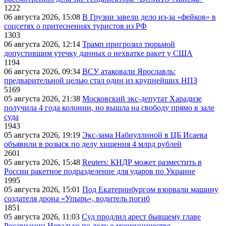
1222
06 августа 2026, 15:08
В Грузии завели дело из-за «фейков» в
соцсетях о притеснениях туристов из РФ
1303
06 августа 2026, 12:14
Трамп пригрозил тюрьмой
допустившим утечку данных о нехватке ракет у США
1194
06 августа 2026, 09:34
ВСУ атаковали Ярославль:
предварительной целью стал один из крупнейших НПЗ
5169
05 августа 2026, 21:38
Московский экс-депутат Харадизе
получила 4 года колонии, но вышла на свободу прямо в зале
суда
1943
05 августа 2026, 19:19
Экс-зама Набиуллиной в ЦБ Исаева
объявили в розыск по делу хищения 4 млрд рублей
2601
05 августа 2026, 15:48
Reuters: КНДР может разместить в
России ракетное подразделение для ударов по Украине
1995
05 августа 2026, 15:01
Под Екатеринбургом взорвали машину
создателя дрона «Упырь», водитель погиб
1851
05 августа 2026, 11:03
Суд продлил арест бывшему главе
Росавиации Нерадько по делу о мошенничестве