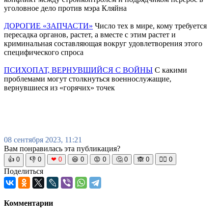
уголовное дело против мэра Кляйна
ДОРОГИЕ «ЗАПЧАСТИ»
Число тех в мире, кому требуется
пересадка органов, растет, а вместе с этим растет и
криминальная составляющая вокруг удовлетворения этого
специфического спроса
ПСИХОПАТ, ВЕРНУВШИЙСЯ С ВОЙНЫ
С какими
проблемами могут столкнуться военнослужащие,
вернувшиеся из «горячих» точек
08 сентября 2023, 11:21
Вам понравилась эта публикация?
👍
0
👎
0
❤
0
😆
0
😡
0
🤔
0
🙈
0
🧘‍♀️
0
Поделиться
Комментарии