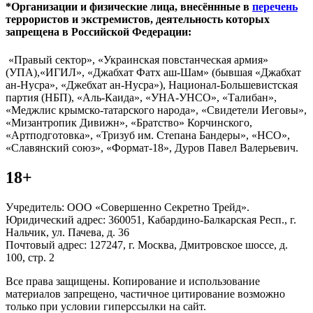
*Организации и физические лица, внесённные в
перечень
террористов и экстремистов, деятельность которых
запрещена в Российской Федерации:
«Правый сектор», «Украинская повстанческая армия»
(УПА),«ИГИЛ», «Джабхат Фатх аш-Шам» (бывшая «Джабхат
ан-Нусра», «Джебхат ан-Нусра»), Национал-Большевистская
партия (НБП), «Аль-Каида», «УНА-УНСО», «Талибан»,
«Меджлис крымско-татарского народа», «Свидетели Иеговы»,
«Мизантропик Дивижн», «Братство» Корчинского,
«Артподготовка», «Тризуб им. Степана Бандеры», «НСО»,
«Славянский союз», «Формат-18», Дуров Павел Валерьевич.
18+
Учредитель: ООО «Совершенно Секретно Трейд».
Юридический адрес: 360051, Кабардино-Балкарская Респ., г.
Нальчик, ул. Пачева, д. 36
Почтовый адрес: 127247, г. Москва, Дмитровское шоссе, д.
100, стр. 2
Все права защищены. Копирование и использование
материалов запрещено, частичное цитирование возможно
только при условии гиперссылки на сайт.