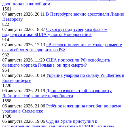
дрон попал в жилой дом
1561
07 августа 2026, 20:11
В Петербурге заочно арестовали Лидию
Невзорову
822
07 августа 2026, 18:37
Сухогруз под турецким флагом
подвергся атаке БПЛА у порта Новороссийск
914
07 августа 2026, 17:13
«Веселого молочника» Уолкера вместе
с семьей хотят выдворить из РФ
932
07 августа 2026, 11:20
США попросили РФ освободить
бывшего морпеха Гилмана: он при смерти?
954
07 августа 2026, 10:19
Украина ударила по складу Wildberries в
Екатеринбурге
1220
06 августа 2026, 21:19
Дрон со взрывчаткой в аэропорту
Лейпцига: собрали все подробности
1558
06 августа 2026, 21:06
Ребёнок и женщина погибли во время
урагана в Смоленске
1430
06 августа 2026, 19:06
Суд на Урале приступил к
рассмотрению дела экс-гендиректора «ВСМПО-Ависма»