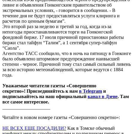
ливне и объявления Гонконгским правительством об
экстремальных условиях, - говорится в сообщении. - В
течение дня не будут предоставляться услуги клиринга и
расчетов по ценным бумагам”.
Это второй раз за неделю и третий за год, когда из-за
непогоды приостанавливаются торги на Гонконгской
фондовой бирже. 17 июля причиной приостановки работы
биржи стал тайфун “Талим”, а 1 сентября супер-тайфун
“Саола”.
Агентство ТАСС сообщило, что в ночь на пятницу в Гонконге
было объявлено штормовое предупреждение наивысшей
степени - черное. Причиной тому стал самый сильный ливень
за всю историю метеонаблюдений, которые ведутся с 1884
года.
Уважаемые читатели газеты «Совершенно
секретно»! Присоединяйтесь к нам
в Telegram
и
подписывайтесь на наш официальный
канал в Дзене
. Там
все самое интересное.
____________________
Читайте в новом номере газеты «Совершенно секретно»:
НЕ ВСЕХ ЕЩЕ ПОСАДИЛИ?
Как в Томске обычный
конфликт между стройконтролем и подрядчиком перерос в