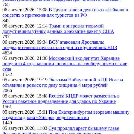
765
06 августа 2026, 15:08
В Грузии завели дело из-за «фейков» в
соцсетях о притеснениях туристов из РФ
845
06 августа 2026, 12:14
Трамп пригрозил тюрьмой
допустившим утечку данных о нехватке ракет у США
797
06 августа 2026, 09:34
ВСУ атаковали Ярославль:
предварительной целью стал один из крупнейших НПЗ
4634
05 августа 2026, 21:38
Московский экс-депутат Харадизе
получила 4 года колонии, но вышла на свободу прямо в зале
суда
1532
05 августа 2026, 19:19
Экс-зама Набиуллиной в ЦБ Исаева
объявили в розыск по делу хищения 4 млрд рублей
2066
05 августа 2026, 15:48
Reuters: КНДР может разместить в
России ракетное подразделение для ударов по Украине
1561
05 августа 2026, 15:01
Под Екатеринбургом взорвали машину
создателя дрона «Упырь», водитель погиб
1449
05 августа 2026, 11:03
Суд продлил арест бывшему главе
Росавиации Нерадько по делу о мошенничестве