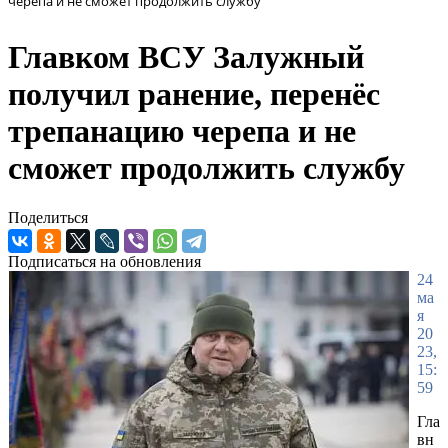
черепа и не сможет продолжить службу
Главком ВСУ Залужный
получил ранение, перенёс
трепанацию черепа и не
сможет продолжить службу
Поделиться
Подписаться на обновления
24
ма
я
20
23,
15:
59
Гла
вн