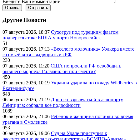
Введите Ваш комментарий
Отмена
Отправить
Другие Новости
07 августа 2026, 18:37
Сухогруз под турецким флагом
подвергся атаке БПЛА у порта Новороссийск
51
07 августа 2026, 17:13
«Веселого молочника» Уолкера вместе
с семьей хотят выдворить из РФ
230
07 августа 2026, 11:20
США попросили РФ освободить
бывшего морпеха Гилмана: он при смерти?
450
07 августа 2026, 10:19
Украина ударила по складу Wildberries в
Екатеринбурге
648
06 августа 2026, 21:19
Дрон со взрывчаткой в аэропорту
Лейпцига: собрали все подробности
1089
06 августа 2026, 21:06
Ребёнок и женщина погибли во время
урагана в Смоленске
953
06 августа 2026, 19:06
Суд на Урале приступил к
рассмотрению дела экс-гендиректора «ВСМПО-Ависма»