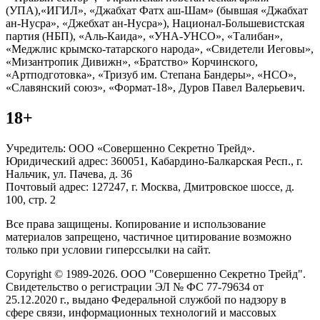
(УПА),«ИГИЛ», «Джабхат Фатх аш-Шам» (бывшая «Джабхат
ан-Нусра», «Джебхат ан-Нусра»), Национал-Большевистская
партия (НБП), «Аль-Каида», «УНА-УНСО», «Талибан»,
«Меджлис крымско-татарского народа», «Свидетели Иеговы»,
«Мизантропик Дивижн», «Братство» Корчинского,
«Артподготовка», «Тризуб им. Степана Бандеры», «НСО»,
«Славянский союз», «Формат-18», Дуров Павел Валерьевич.
18+
Учредитель: ООО «Совершенно Секретно Трейд».
Юридический адрес: 360051, Кабардино-Балкарская Респ., г.
Нальчик, ул. Пачева, д. 36
Почтовый адрес: 127247, г. Москва, Дмитровское шоссе, д.
100, стр. 2
Все права защищены. Копирование и использование
материалов запрещено, частичное цитирование возможно
только при условии гиперссылки на сайт.
Copyright © 1989-2026. ООО "Совершенно Секретно Трейд".
Свидетельство о регистрации ЭЛ № ФС 77-79634 от
25.12.2020 г., выдано Федеральной службой по надзору в
сфере связи, информационных технологий и массовых