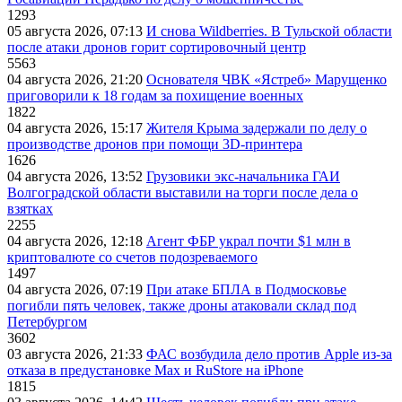
1293
05 августа 2026, 07:13
И снова Wildberries. В Тульской области
после атаки дронов горит сортировочный центр
5563
04 августа 2026, 21:20
Основателя ЧВК «Ястреб» Марущенко
приговорили к 18 годам за похищение военных
1822
04 августа 2026, 15:17
Жителя Крыма задержали по делу о
производстве дронов при помощи 3D‑принтера
1626
04 августа 2026, 13:52
Грузовики экс-начальника ГАИ
Волгоградской области выставили на торги после дела о
взятках
2255
04 августа 2026, 12:18
Агент ФБР украл почти $1 млн в
криптовалюте со счетов подозреваемого
1497
04 августа 2026, 07:19
При атаке БПЛА в Подмосковье
погибли пять человек, также дроны атаковали склад под
Петербургом
3602
03 августа 2026, 21:33
ФАС возбудила дело против Apple из-за
отказа в предустановке Max и RuStore на iPhone
1815