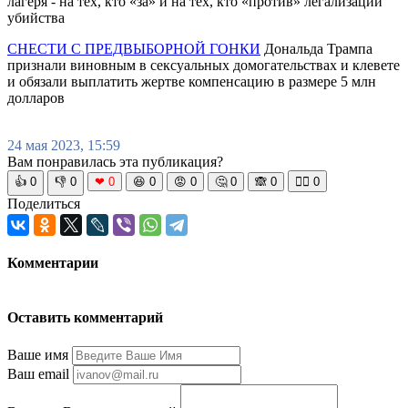
лагеря - на тех, кто «за» и на тех, кто «против» легализации
убийства
СНЕСТИ С ПРЕДВЫБОРНОЙ ГОНКИ
Дональда Трампа
признали виновным в сексуальных домогательствах и клевете
и обязали выплатить жертве компенсацию в размере 5 млн
долларов
24 мая 2023, 15:59
Вам понравилась эта публикация?
👍
0
👎
0
❤
0
😆
0
😡
0
🤔
0
🙈
0
🧘‍♀️
0
Поделиться
Комментарии
Оставить комментарий
Ваше имя
Ваш email