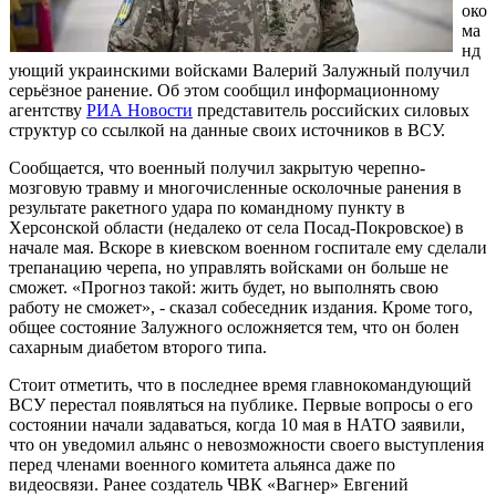
око
ма
нд
ующий украинскими войсками Валерий Залужный получил
серьёзное ранение. Об этом сообщил информационному
агентству
РИА Новости
представитель российских силовых
структур со ссылкой на данные своих источников в ВСУ.
Сообщается, что военный получил закрытую черепно-
мозговую травму и многочисленные осколочные ранения в
результате ракетного удара по командному пункту в
Херсонской области (недалеко от села Посад-Покровское) в
начале мая. Вскоре в киевском военном госпитале ему сделали
трепанацию черепа, но управлять войсками он больше не
сможет. «Прогноз такой: жить будет, но выполнять свою
работу не сможет», - сказал собеседник издания. Кроме того,
общее состояние Залужного осложняется тем, что он болен
сахарным диабетом второго типа.
Стоит отметить, что в последнее время главнокомандующий
ВСУ перестал появляться на публике. Первые вопросы о его
состоянии начали задаваться, когда 10 мая в НАТО заявили,
что он уведомил альянс о невозможности своего выступления
перед членами военного комитета альянса даже по
видеосвязи. Ранее создатель ЧВК «Вагнер» Евгений