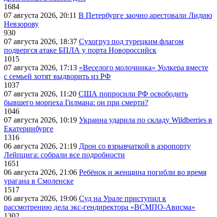
1684
07 августа 2026, 20:11
В Петербурге заочно арестовали Лидию
Невзорову
930
07 августа 2026, 18:37
Сухогруз под турецким флагом
подвергся атаке БПЛА у порта Новороссийск
1015
07 августа 2026, 17:13
«Веселого молочника» Уолкера вместе
с семьей хотят выдворить из РФ
1037
07 августа 2026, 11:20
США попросили РФ освободить
бывшего морпеха Гилмана: он при смерти?
1046
07 августа 2026, 10:19
Украина ударила по складу Wildberries в
Екатеринбурге
1316
06 августа 2026, 21:19
Дрон со взрывчаткой в аэропорту
Лейпцига: собрали все подробности
1651
06 августа 2026, 21:06
Ребёнок и женщина погибли во время
урагана в Смоленске
1517
06 августа 2026, 19:06
Суд на Урале приступил к
рассмотрению дела экс-гендиректора «ВСМПО-Ависма»
1302