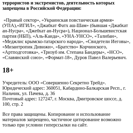
террористов и экстремистов, деятельность которых
запрещена в Российской Федерации:
«Правый сектор», «Украинская повстанческая армия»
(УПА),«ИГИЛ», «Джабхат Фатх аш-Шам» (бывшая «Джабхат
ан-Нусра», «Джебхат ан-Нусра»), Национал-Большевистская
партия (НБП), «Аль-Каида», «УНА-УНСО», «Талибан»,
«Меджлис крымско-татарского народа», «Свидетели Иеговы»,
«Мизантропик Дивижн», «Братство» Корчинского,
«Артподготовка», «Тризуб им. Степана Бандеры», «НСО»,
«Славянский союз», «Формат-18», Дуров Павел Валерьевич.
18+
Учредитель: ООО «Совершенно Секретно Трейд».
Юридический адрес: 360051, Кабардино-Балкарская Респ., г.
Нальчик, ул. Пачева, д. 36
Почтовый адрес: 127247, г. Москва, Дмитровское шоссе, д.
100, стр. 2
Все права защищены. Копирование и использование
материалов запрещено, частичное цитирование возможно
только при условии гиперссылки на сайт.