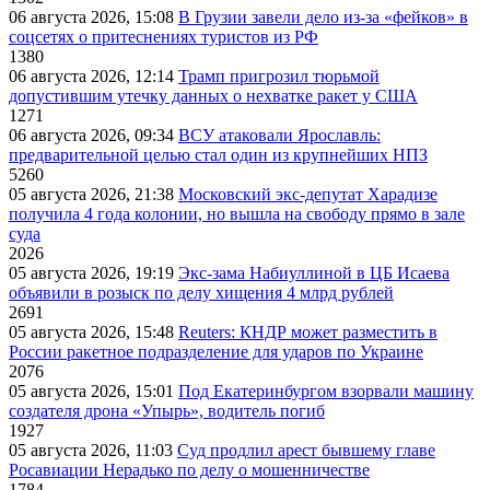
06 августа 2026, 15:08
В Грузии завели дело из-за «фейков» в
соцсетях о притеснениях туристов из РФ
1380
06 августа 2026, 12:14
Трамп пригрозил тюрьмой
допустившим утечку данных о нехватке ракет у США
1271
06 августа 2026, 09:34
ВСУ атаковали Ярославль:
предварительной целью стал один из крупнейших НПЗ
5260
05 августа 2026, 21:38
Московский экс-депутат Харадизе
получила 4 года колонии, но вышла на свободу прямо в зале
суда
2026
05 августа 2026, 19:19
Экс-зама Набиуллиной в ЦБ Исаева
объявили в розыск по делу хищения 4 млрд рублей
2691
05 августа 2026, 15:48
Reuters: КНДР может разместить в
России ракетное подразделение для ударов по Украине
2076
05 августа 2026, 15:01
Под Екатеринбургом взорвали машину
создателя дрона «Упырь», водитель погиб
1927
05 августа 2026, 11:03
Суд продлил арест бывшему главе
Росавиации Нерадько по делу о мошенничестве
1784