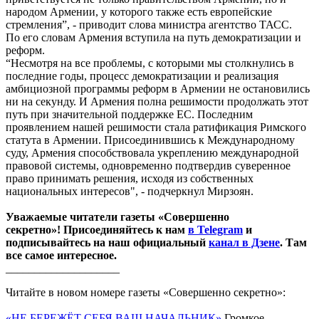
народом Армении, у которого также есть европейские
стремления”, - приводит слова министра агентство ТАСС.
По его словам Армения вступила на путь демократизации и
реформ.
“Несмотря на все проблемы, с которыми мы столкнулись в
последние годы, процесс демократизации и реализация
амбициозной программы реформ в Армении не остановились
ни на секунду. И Армения полна решимости продолжать этот
путь при значительной поддержке ЕС. Последним
проявлением нашей решимости стала ратификация Римского
статута в Армении. Присоединившись к Международному
суду, Армения способствовала укреплению международной
правовой системы, одновременно подтвердив суверенное
право принимать решения, исходя из собственных
национальных интересов", - подчеркнул Мирзоян.
Уважаемые читатели газеты «Совершенно
секретно»! Присоединяйтесь к нам
в Telegram
и
подписывайтесь на наш официальный
канал в Дзене
. Там
все самое интересное.
____________________
Читайте в новом номере газеты «Совершенно секретно»:
«НЕ БЕРЕЖЁТ СЕБЯ ВАШ НАЧАЛЬНИК»
Громкое