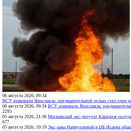
06 августа 2026, 09:34
ВСУ атаковали Ярославль: предварительной целью стал один
06 августа 2026, 09:34
ВСУ атаковали Ярославль: предварител
2295
05 августа 2026, 21:38
Московский экс-депутат Харадизе получи
677
05 августа 2026, 19:19
Экс-зама Набиуллиной в ЦБ Исаева объя