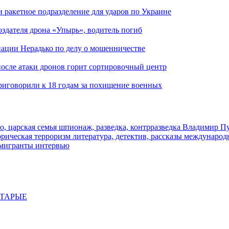
и ракетное подразделение для ударов по Украине
здателя дрона «Упырь», водитель погиб
иации Нерадько по делу о мошенничестве
 после атаки дронов горит сортировочный центр
иговорили к 18 годам за похищение военных
о, царская семья
шпионаж, разведка, контрразведка
Владимир П
торическая
терроризм
литература, детектив, рассказы
международ
 мигранты
интервью
СТАРЫЕ