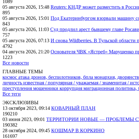
1089
05 августа 2026, 15:48
Reuters: КНДР может разместить в Росси
895
05 августа 2026, 15:01
Под Екатеринбургом взорвали машину со
843
05 августа 2026, 11:03
Суд продлил арест бывшему главе Росав
757
05 августа 2026, 07:13
И снова Wildberries. В Тульской области
4792
04 августа 2026, 21:20
Основателя ЧВК «Ястреб» Марущенко пр
1223
Все новости
ГЛАВНЫЕ ТЕМЫ
космос
атака дронов, беспилотников, бпла
монархия, дворянств
личность известная / популярная / уважаемая / знаменитая / ис
преступления
мошенники
коррупция
миграционная политика,
Все теги
ЭКСКЛЮЗИВЫ
13 октября 2023, 09:14
КОВАРНЫЙ ПЛАН
190210
03 июня 2023, 09:01
ТЕРРИТОРИИ НОВЫЕ — ПРОБЛЕМЫ 
190382
28 октября 2024, 09:45
КОШМАР В КОРКИНО
161697