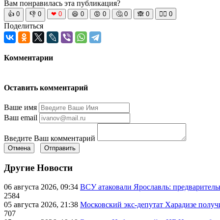
Вам понравилась эта публикация?
👍
0
👎
0
❤
0
😆
0
😡
0
🤔
0
🙈
0
🧘‍♀️
0
Поделиться
Комментарии
Оставить комментарий
Ваше имя
Ваш email
Введите Ваш комментарий
Отмена
Отправить
Другие Новости
06 августа 2026, 09:34
ВСУ атаковали Ярославль: предварител
2584
05 августа 2026, 21:38
Московский экс-депутат Харадизе получи
707