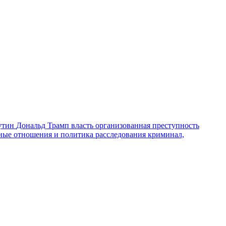
утин
Дональд Трамп
власть
организованная преступность
ные отношения и политика
расследования
криминал,