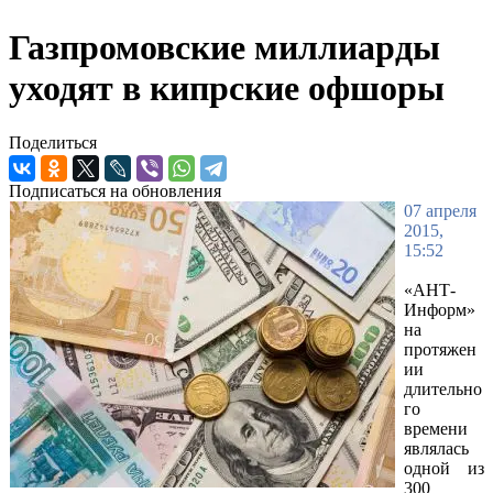
Газпромовские миллиарды
уходят в кипрские офшоры
Поделиться
Подписаться на обновления
07 апреля
2015,
15:52
«АНТ-
Информ»
на
протяжен
ии
длительно
го
времени
являлась
одной из
300