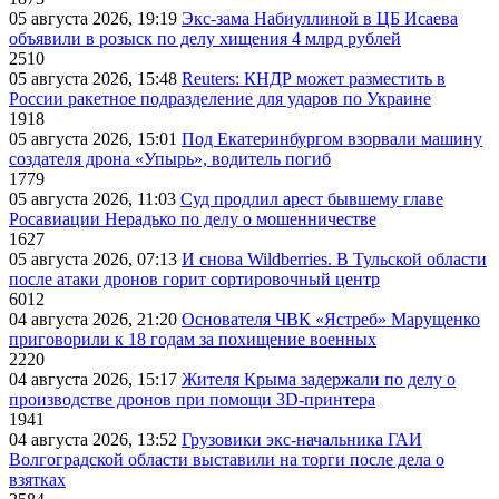
05 августа 2026, 19:19
Экс-зама Набиуллиной в ЦБ Исаева
объявили в розыск по делу хищения 4 млрд рублей
2510
05 августа 2026, 15:48
Reuters: КНДР может разместить в
России ракетное подразделение для ударов по Украине
1918
05 августа 2026, 15:01
Под Екатеринбургом взорвали машину
создателя дрона «Упырь», водитель погиб
1779
05 августа 2026, 11:03
Суд продлил арест бывшему главе
Росавиации Нерадько по делу о мошенничестве
1627
05 августа 2026, 07:13
И снова Wildberries. В Тульской области
после атаки дронов горит сортировочный центр
6012
04 августа 2026, 21:20
Основателя ЧВК «Ястреб» Марущенко
приговорили к 18 годам за похищение военных
2220
04 августа 2026, 15:17
Жителя Крыма задержали по делу о
производстве дронов при помощи 3D‑принтера
1941
04 августа 2026, 13:52
Грузовики экс-начальника ГАИ
Волгоградской области выставили на торги после дела о
взятках