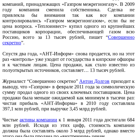
компаний, принадлежащих «Газпром межрегионгазу». В 2009
году компания сменила собственника. Сделка не
привлекла бы внимания так как все компании
контролировались «Газпром межрегионгазом», если бы не
цена вопроса. «Теплоинвест» купил одного из крупнейших
поставщиков корпорации, обеспечивающей газом всю
Россию, всего за 13 тысяч рублей, пишет “
Совершенно
секретно
”.
Спустя два года, «АНТ-Информ» снова продается, но на этот
раз «контроль» уже уходит от государства в кипрские офшоры
и к частным лицам. Цена продажи, как стало известно из
полуоткрытых источников, составляет… 13 тысяч рублей.
Журналист “Совершенно секретно”
Антон Долгов
приходит к
выводу, что «Газпром» в феврале 2011 года за символическую
сумму продал одного из своих ключевых поставщиков. Цена
продажи была меньше ожидаемой как минимум в тысячи раз:
чистая прибыль «АНТ-Информа» в 2010 году составляла
397,1 млн рублей, при выручке 3,45 млрд рублей.
Чистые
активы компании
к 1 января 2011 года достигали 684
млн рублей. Исходя из этих цифр, стоимость компании
должна была составлять около 3 млрд рублей, однако вместо
этого она была продана по «внутренним» ценам.