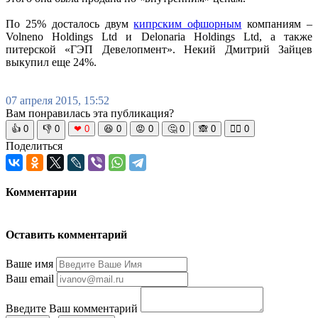
По 25% досталось двум
кипрским офшорным
компаниям –
Volneno Holdings Ltd и Delonaria Holdings Ltd, а также
питерской «ГЭП Девелопмент». Некий Дмитрий Зайцев
выкупил еще 24%.
07 апреля 2015, 15:52
Вам понравилась эта публикация?
👍
0
👎
0
❤
0
😆
0
😡
0
🤔
0
🙈
0
🧘‍♀️
0
Поделиться
Комментарии
Оставить комментарий
Ваше имя
Ваш email
Введите Ваш комментарий