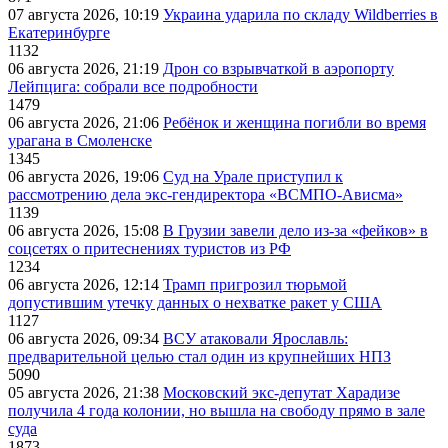
07 августа 2026, 10:19
Украина ударила по складу Wildberries в
Екатеринбурге
1132
06 августа 2026, 21:19
Дрон со взрывчаткой в аэропорту
Лейпцига: собрали все подробности
1479
06 августа 2026, 21:06
Ребёнок и женщина погибли во время
урагана в Смоленске
1345
06 августа 2026, 19:06
Суд на Урале приступил к
рассмотрению дела экс-гендиректора «ВСМПО-Ависма»
1139
06 августа 2026, 15:08
В Грузии завели дело из-за «фейков» в
соцсетях о притеснениях туристов из РФ
1234
06 августа 2026, 12:14
Трамп пригрозил тюрьмой
допустившим утечку данных о нехватке ракет у США
1127
06 августа 2026, 09:34
ВСУ атаковали Ярославль:
предварительной целью стал один из крупнейших НПЗ
5090
05 августа 2026, 21:38
Московский экс-депутат Харадизе
получила 4 года колонии, но вышла на свободу прямо в зале
суда
1873