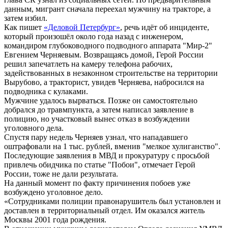
данным, мигрант сначала переехал мужчину на тракторе, а
затем избил.
Как пишет
«Деловой Петербург»
, речь идёт об инциденте,
который произошёл около года назад с инженером,
командиром глубоководного подводного аппарата "Мир-2"
Евгением Черняевым. Возвращаясь домой, Герой России
решил запечатлеть на камеру телефона рабочих,
задействованных в незаконном строительстве на территории
Вырубово, а тракторист, увидев Черняева, набросился на
подводника с кулаками.
Мужчине удалось вырваться. Позже он самостоятельно
добрался до травмпункта, а затем написал заявление в
полицию, но участковый вынес отказ в возбуждении
уголовного дела.
Спустя пару недель Черняев узнал, что нападавшего
оштрафовали на 1 тыс. рублей, вменив "мелкое хулиганство".
Последующие заявления в МВД и прокуратуру с просьбой
привлечь обидчика по статье "Побои", отмечает Герой
России, тоже не дали результата.
На данный момент по факту причинения побоев уже
возбуждено уголовное дело.
«Сотрудниками полиции правонарушитель был установлен и
доставлен в территориальный отдел. Им оказался житель
Москвы 2001 года рождения.