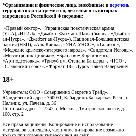
*Организации и физические лица, внесённные в
перечень
террористов и экстремистов, деятельность которых
запрещена в Российской Федерации:
«Правый сектор», «Украинская повстанческая армия»
(УПА),«ИГИЛ», «Джабхат Фатх аш-Шам» (бывшая «Джабхат
ан-Нусра», «Джебхат ан-Нусра»), Национал-Большевистская
партия (НБП), «Аль-Каида», «УНА-УНСО», «Талибан»,
«Меджлис крымско-татарского народа», «Свидетели Иеговы»,
«Мизантропик Дивижн», «Братство» Корчинского,
«Артподготовка», «Тризуб им. Степана Бандеры», «НСО»,
«Славянский союз», «Формат-18», Дуров Павел Валерьевич.
18+
Учредитель: ООО «Совершенно Секретно Трейд».
Юридический адрес: 360051, Кабардино-Балкарская Респ., г.
Нальчик, ул. Пачева, д. 36
Почтовый адрес: 127247, г. Москва, Дмитровское шоссе, д.
100, стр. 2
Все права защищены. Копирование и использование
материалов запрещено, частичное цитирование возможно
только при условии гиперссылки на сайт.