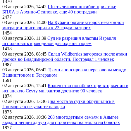
1370
03 августа 2026, 14:42
Шесть человек погибли при атаке
БПЛА в Архипо-Осиповке, еще 40 пострадали
2477
03 августа 2026, 14:00
На Кубани организаторов незаконной
миграции приговорили к 22 годам на троих
1454
03 августа 2026, 11:39
Суд не разрешил властям Израиля
использовать крокодилов для охраны тюрем
1418
03 августа 2026, 08:45
Склад Wildberries загорелся после атаки
дронов во Владимирской области. Пострадал 1 человек
1987
03 августа 2026, 06:42
Трамп анонсировал переговоры между
Вашингтоном и Тегераном
1591
02 августа 2026, 15:41
Количество погибших при вторжении в
испанскую Сеуту мигрантов достигло 90 человек
1874
02 августа 2026, 13:36
Два моста за сутки обрушились в
Приморье в результате паводка
1875
02 августа 2026, 10:36
268 многодетным семьям в Адыгее
выдали непригодную для строительства землю на болотах
1877