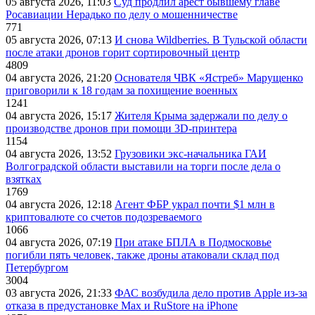
05 августа 2026, 11:03
Суд продлил арест бывшему главе
Росавиации Нерадько по делу о мошенничестве
771
05 августа 2026, 07:13
И снова Wildberries. В Тульской области
после атаки дронов горит сортировочный центр
4809
04 августа 2026, 21:20
Основателя ЧВК «Ястреб» Марущенко
приговорили к 18 годам за похищение военных
1241
04 августа 2026, 15:17
Жителя Крыма задержали по делу о
производстве дронов при помощи 3D‑принтера
1154
04 августа 2026, 13:52
Грузовики экс-начальника ГАИ
Волгоградской области выставили на торги после дела о
взятках
1769
04 августа 2026, 12:18
Агент ФБР украл почти $1 млн в
криптовалюте со счетов подозреваемого
1066
04 августа 2026, 07:19
При атаке БПЛА в Подмосковье
погибли пять человек, также дроны атаковали склад под
Петербургом
3004
03 августа 2026, 21:33
ФАС возбудила дело против Apple из-за
отказа в предустановке Max и RuStore на iPhone