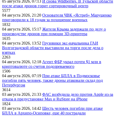
05 августа 2026, 07:13
И снова Wildberries. В Тульской области
после атаки дронов горит сортировочный центр
5577
04 августа 2026, 21:20
Основателя ЧВК «Ястреб» Марущенко
приговорили к 18 годам за похищение военных
1832
04 августа 2026, 15:17
Жителя Крыма задержали по делу о
производстве дронов при помощи 3D‑принтера
1635
04 августа 2026, 13:52
Грузовики экс-начальника ГАИ
Волгоградской области выставили на торги после дела о
взятках
2263
04 августа 2026, 12:18
Агент ФБР украл почти $1 млн в
криптовалюте со счетов подозреваемого
1506
04 августа 2026, 07:19
При атаке БПЛА в Подмосковье
погибли пять человек, также дроны атаковали склад под
Петербургом
3614
03 августа 2026, 21:33
ФАС возбудила дело против Apple из-за
отказа в предустановке Max и RuStore на iPhone
1824
03 августа 2026, 14:42
Шесть человек погибли при атаке
БПЛА в Архипо-Осиповке, еще 40 пострадали