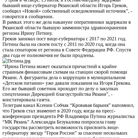
бывший вице-губернатор Рязанской области Игорь Греков,
сообщил «Новой» собственный осведомленный источник”, -
говорится в сообщении.
В рамках этого же дела накануне оперативники задержали в
Рязанской области бывшую замминистра здравоохранения
региона Ирину Петину.
Греков занимал пост вице-губернатора с 2017 по 2021 год.
Петина была на своем посту с 2011 по 2020 год, когда она
стала сенатором от региона в Совете Федерации РФ. Спустя
два года ее полномочия не были продлены.
“Ирина Петина может оказаться причастной к крайне
странным финансовым схемам на станции скорой помощи
Рязани. А фигуранты дела о коррупции в муниципальном
«Детском питании» уже давали показания на Игоря Грекова.
Его же бывший советник проходит по делу о закупках
спецтехники Дирекцией благоустройства Рязани”, -
констатировала газета.
Телеграм канал Ксении Собчак “Кровавая барыня” напомнил,
что Греков стал знаменит в 2020 году, когда на пресс-
конференции президента РФ Владимира Путина журналистка
“МК Рязань” Александра Безукалова попросила главу
государства рассмотреть возможность присвоить вице-
губернатору звезду “Героя России” за спасение нескольких