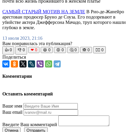
почти всю жизнь прожившего в женском платье
САМЫЙ СТАРЫЙ МОТИВ НА ЗЕМЛЕ
В Рио-де-Жанейро
арестован продюсер Бруно де Соуза. Его подозревают в
убийстве актера Джефферсона Мачадо, труп которого нашли
глубоко в земле.
13 июля 2023, 21:16
Вам понравилась эта публикация?
👍
0
👎
0
❤
0
😆
0
😡
0
🤔
0
🙈
0
🧘‍♀️
0
Поделиться
Комментарии
Оставить комментарий
Ваше имя
Ваш email
Введите Ваш комментарий
Отмена
Отправить