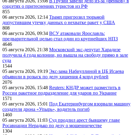
06 августа 2026, 15:08
В Грузии завели дело из-за «фейков» в
соцсетях о притеснениях туристов из РФ
855
06 августа 2026, 12:14
Трамп пригрозил тюрьмой
допустившим утечку данных о нехватке ракет у США
808
06 августа 2026, 09:34
ВСУ атаковали Ярославль:
предварительной целью стал один из крупнейших НПЗ
4646
05 августа 2026, 21:38
Московский экс-депутат Харадизе
получила 4 года колонии, но вышла на свободу прямо в зале
суда
1544
05 августа 2026, 19:19
Экс-зама Набиуллиной в ЦБ Исаева
объявили в розыск по делу хищения 4 млрд рублей
2076
05 августа 2026, 15:48
Reuters: КНДР может разместить в
России ракетное подразделение для ударов по Украине
1571
05 августа 2026, 15:01
Под Екатеринбургом взорвали машину
создателя дрона «Упырь», водитель погиб
1460
05 августа 2026, 11:03
Суд продлил арест бывшему главе
Росавиации Нерадько по делу о мошенничестве
1304