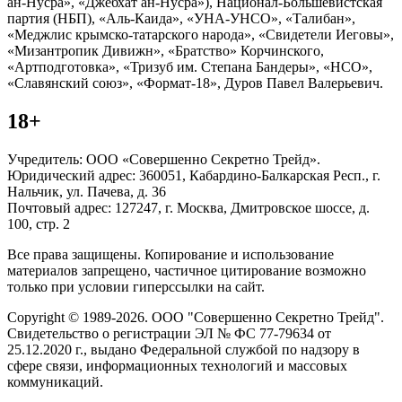
ан-Нусра», «Джебхат ан-Нусра»), Национал-Большевистская
партия (НБП), «Аль-Каида», «УНА-УНСО», «Талибан»,
«Меджлис крымско-татарского народа», «Свидетели Иеговы»,
«Мизантропик Дивижн», «Братство» Корчинского,
«Артподготовка», «Тризуб им. Степана Бандеры», «НСО»,
«Славянский союз», «Формат-18», Дуров Павел Валерьевич.
18+
Учредитель: ООО «Совершенно Секретно Трейд».
Юридический адрес: 360051, Кабардино-Балкарская Респ., г.
Нальчик, ул. Пачева, д. 36
Почтовый адрес: 127247, г. Москва, Дмитровское шоссе, д.
100, стр. 2
Все права защищены. Копирование и использование
материалов запрещено, частичное цитирование возможно
только при условии гиперссылки на сайт.
Copyright © 1989-2026. ООО "Совершенно Секретно Трейд".
Свидетельство о регистрации ЭЛ № ФС 77-79634 от
25.12.2020 г., выдано Федеральной службой по надзору в
сфере связи, информационных технологий и массовых
коммуникаций.