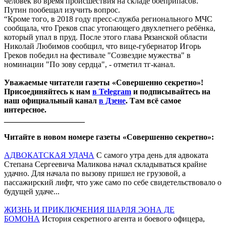
человек во время происшествия на складе боеприпасов.
Путин пообещал изучить вопрос.
“Кроме того, в 2018 году пресс-служба регионального МЧС
сообщала, что Греков спас утопающего двухлетнего ребёнка,
который упал в пруд. После этого глава Рязанской области
Николай Любимов сообщил, что вице-губернатор Игорь
Греков победил на фестивале "Созвездие мужества" в
номинации "По зову сердца", - отметил тг-канал.
Уважаемые читатели газеты «Совершенно секретно»!
Присоединяйтесь к нам
в Telegram
и подписывайтесь на
наш официальный канал
в Дзене
. Там всё самое
интересное.
____________________
Читайте в новом номере газеты «Совершенно секретно»:
АДВОКАТСКАЯ УДАЧА
С самого утра день для адвоката
Степана Сергеевича Маликова начал складываться крайне
удачно. Для начала по вызову пришел не грузовой, а
пассажирский лифт, что уже само по себе свидетельствовало о
будущей удаче...
ЖИЗНЬ И ПРИКЛЮЧЕНИЯ ШАРЛЯ ЭОНА ДЕ
БОМОНА
История секретного агента и боевого офицера,