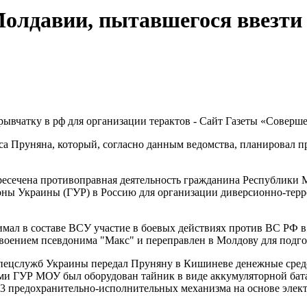
олдавии, пытавшегося ввезти 
Пруняна, который, согласно данным ведомства, планировал про
есечена противоправная деятельность гражданина Республики 
ны Украины (ГУР) в Россию для организации диверсионно-терро
имал в составе ВСУ участие в боевых действиях против ВС РФ 
воением псевдонима "Макс" и переправлен в Молдову для подгот
спецслужб Украины передал Пруняну в Кишиневе денежные средст
ми ГУР МОУ был оборудован тайник в виде аккумуляторной бата
и 3 предохранительно-исполнительных механизма на основе элек