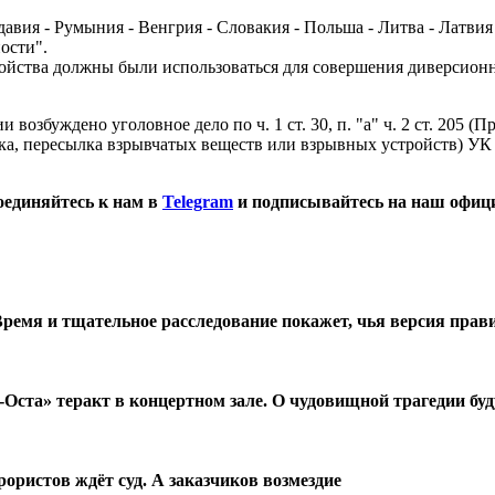
вия - Румыния - Венгрия - Словакия - Польша - Литва - Латвия 
ости".
йства должны были использоваться для совершения диверсионно
уждено уголовное дело по ч. 1 ст. 30, п. "а" ч. 2 ст. 205 (При
зка, пересылка взрывчатых веществ или взрывных устройств) УК
оединяйтесь к нам в
Telegram
и подписывайтесь на наш офиц
Время и тщательное расследование покажет, чья версия пра
Оста» теракт в концертном зале. О чудовищной трагедии буд
ористов ждёт суд. А заказчиков возмездие