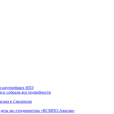
 из крупнейших НПЗ
га: собрали все подробности
агана в Смоленске
ю дела экс-гендиректора «ВСМПО-Ависма»