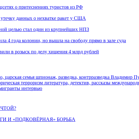
оцсетях о притеснениях туристов из РФ
утечку данных о нехватке ракет у США
ьной целью стал один из крупнейших НПЗ
ла 4 года колонии, но вышла на свободу прямо в зале суда
вили в розыск по делу хищения 4 млрд рублей
о, царская семья
шпионаж, разведка, контрразведка
Владимир П
торическая
терроризм
литература, детектив, рассказы
международ
 мигранты
интервью
ЕЧТОЙ?
ИГИ И «ПОДКОВЁРНАЯ» БОРЬБА