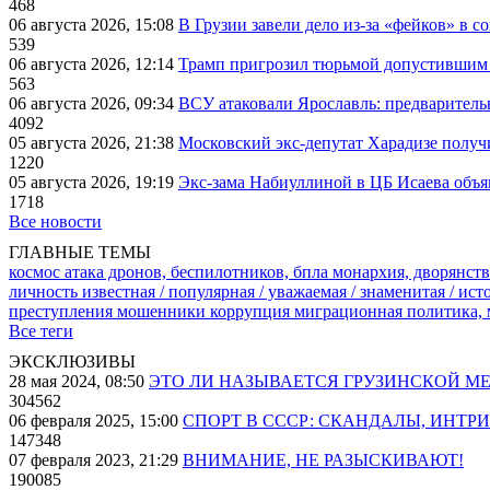
468
06 августа 2026, 15:08
В Грузии завели дело из-за «фейков» в с
539
06 августа 2026, 12:14
Трамп пригрозил тюрьмой допустившим 
563
06 августа 2026, 09:34
ВСУ атаковали Ярославль: предварител
4092
05 августа 2026, 21:38
Московский экс-депутат Харадизе получи
1220
05 августа 2026, 19:19
Экс-зама Набиуллиной в ЦБ Исаева объя
1718
Все новости
ГЛАВНЫЕ ТЕМЫ
космос
атака дронов, беспилотников, бпла
монархия, дворянств
личность известная / популярная / уважаемая / знаменитая / ис
преступления
мошенники
коррупция
миграционная политика,
Все теги
ЭКСКЛЮЗИВЫ
28 мая 2024, 08:50
ЭТО ЛИ НАЗЫВАЕТСЯ ГРУЗИНСКОЙ М
304562
06 февраля 2025, 15:00
СПОРТ В СССР: СКАНДАЛЫ, ИНТР
147348
07 февраля 2023, 21:29
ВНИМАНИЕ, НЕ РАЗЫСКИВАЮТ!
190085