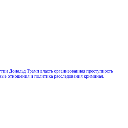
утин
Дональд Трамп
власть
организованная преступность
ные отношения и политика
расследования
криминал,