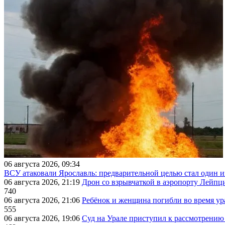
06 августа 2026, 09:34
ВСУ атаковали Ярославль: предварительной целью стал один
06 августа 2026, 21:19
Дрон со взрывчаткой в аэропорту Лейпци
740
06 августа 2026, 21:06
Ребёнок и женщина погибли во время ур
555
06 августа 2026, 19:06
Суд на Урале приступил к рассмотрени