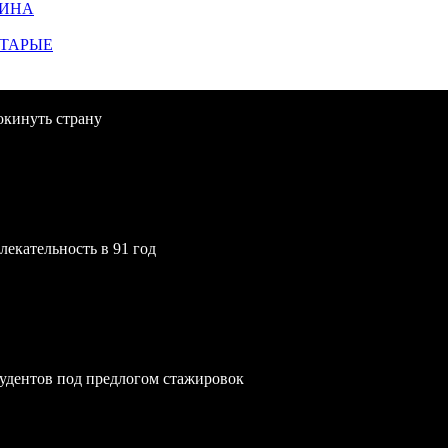
ЩИНА
СТАРЫЕ
окинуть страну
екательность в 91 год
удентов под предлогом стажировок