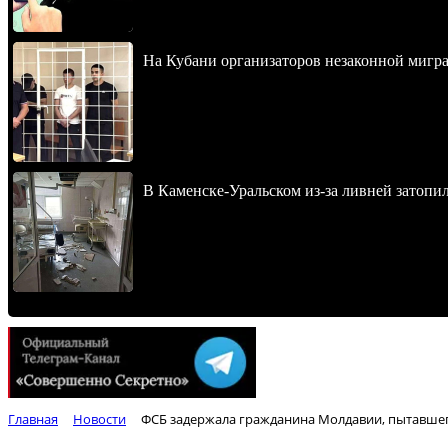
На Кубани организаторов незаконной мигра
В Каменске-Уральском из-за ливней затопи
Главная
Новости
ФСБ задержала гражданина Молдавии, пытавшего