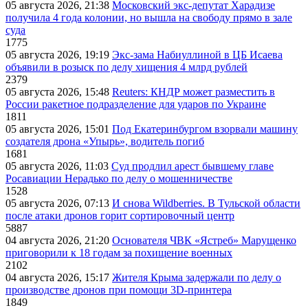
05 августа 2026, 21:38
Московский экс-депутат Харадизе
получила 4 года колонии, но вышла на свободу прямо в зале
суда
1775
05 августа 2026, 19:19
Экс-зама Набиуллиной в ЦБ Исаева
объявили в розыск по делу хищения 4 млрд рублей
2379
05 августа 2026, 15:48
Reuters: КНДР может разместить в
России ракетное подразделение для ударов по Украине
1811
05 августа 2026, 15:01
Под Екатеринбургом взорвали машину
создателя дрона «Упырь», водитель погиб
1681
05 августа 2026, 11:03
Суд продлил арест бывшему главе
Росавиации Нерадько по делу о мошенничестве
1528
05 августа 2026, 07:13
И снова Wildberries. В Тульской области
после атаки дронов горит сортировочный центр
5887
04 августа 2026, 21:20
Основателя ЧВК «Ястреб» Марущенко
приговорили к 18 годам за похищение военных
2102
04 августа 2026, 15:17
Жителя Крыма задержали по делу о
производстве дронов при помощи 3D‑принтера
1849