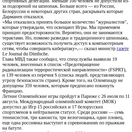
спортивных делегаций. Меньше 100 человек не допустили из-
за подозрений на шпионаж. Больше всего — из России,
Белоруссии и некоторых других стран, раскрывать которые
Дарманен отказался.
«Мы отказались принять большое количество "журналистов",
которые утверждали, что освещают Игры. Мы применяем
принцип предосторожности. Вероятно, они не занимаются
терактами. Но, помимо разведки и традиционного шпионажа,
существует возможность получить доступ к компьютерным
сетям, чтобы совершить кибератаку»,— сказал министр
газете
Le Journal du Dimfnche.
Глава МВД также сообщил, что спецслужбы выявили 19
человек, внесенных в список «Предотвращение
радикализации террористической направленности» (FSPRT),
и 139 человек из перечня S (списка людей, представляющих
угрозу безопасности стране). Кроме того, на Олимпиаду не
допущены 359 человек, которым предписано покинуть
Францию.
Летние Олимпийские игры пройдут в Париже с 26 июля по 11
августа. Международный олимпийский комитет (МОК)
допустил до Игр 15 российских и 17 белорусских
спортсменов в нейтральном статусе. Среди россиян — семь
теннисистов, три каноиста, три велогонщика, один пловец,
еще одна россиянка выступит в соревнованиях по прыжкам
на батуте.