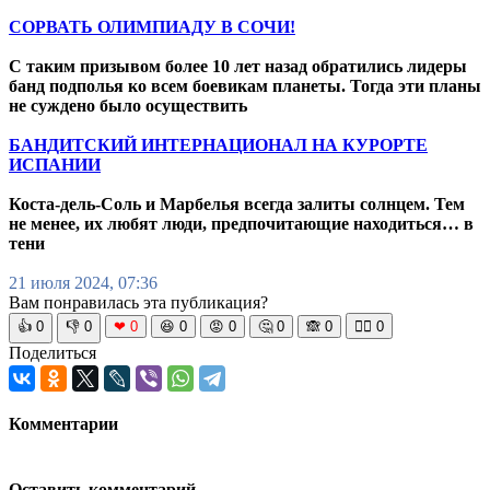
СОРВАТЬ ОЛИМПИАДУ В СОЧИ!
С таким призывом более 10 лет назад обратились лидеры
банд подполья ко всем боевикам планеты. Тогда эти планы
не суждено было осуществить
БАНДИТСКИЙ ИНТЕРНАЦИОНАЛ НА КУРОРТЕ
ИСПАНИИ
Коста-дель-Соль и Марбелья всегда залиты солнцем. Тем
не менее, их любят люди, предпочитающие находиться… в
тени
21 июля 2024, 07:36
Вам понравилась эта публикация?
👍
0
👎
0
❤
0
😆
0
😡
0
🤔
0
🙈
0
🧘‍♀️
0
Поделиться
Комментарии
Оставить комментарий