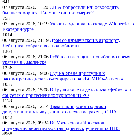
641
07 августа 2026, 11:20
США попросили РФ освободить
бывшего морпеха Гилмана: он при смерти?
758
07 августа 2026, 10:19
Украина ударила по складу Wildberries в
Екатеринбурге
1014
06 августа 2026, 21:19
Дрон со взрывчаткой в аэропорту
Лейпцига: собрали все подробности
1363
06 августа 2026, 21:06
Ребёнок и женщина погибли во время
урагана в Смоленске
1236
06 августа 2026, 19:06
Суд на Урале приступил к
рассмотрению дела экс-гендиректора «ВСМПО-Ависма»
1035
06 августа 2026, 15:08
В Грузии завели дело из-за «фейков» в
соцсетях о притеснениях туристов из РФ
1128
06 августа 2026, 12:14
Трамп пригрозил тюрьмой
допустившим утечку данных о нехватке ракет у США
1042
06 августа 2026, 09:34
ВСУ атаковали Ярославль:
предварительной целью стал один из крупнейших НПЗ
4968