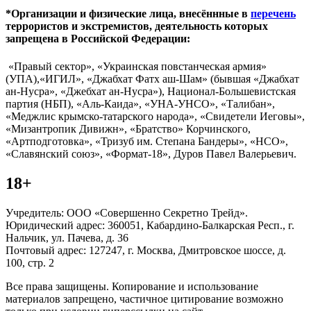
*Организации и физические лица, внесённные в
перечень
террористов и экстремистов, деятельность которых
запрещена в Российской Федерации:
«Правый сектор», «Украинская повстанческая армия»
(УПА),«ИГИЛ», «Джабхат Фатх аш-Шам» (бывшая «Джабхат
ан-Нусра», «Джебхат ан-Нусра»), Национал-Большевистская
партия (НБП), «Аль-Каида», «УНА-УНСО», «Талибан»,
«Меджлис крымско-татарского народа», «Свидетели Иеговы»,
«Мизантропик Дивижн», «Братство» Корчинского,
«Артподготовка», «Тризуб им. Степана Бандеры», «НСО»,
«Славянский союз», «Формат-18», Дуров Павел Валерьевич.
18+
Учредитель: ООО «Совершенно Секретно Трейд».
Юридический адрес: 360051, Кабардино-Балкарская Респ., г.
Нальчик, ул. Пачева, д. 36
Почтовый адрес: 127247, г. Москва, Дмитровское шоссе, д.
100, стр. 2
Все права защищены. Копирование и использование
материалов запрещено, частичное цитирование возможно