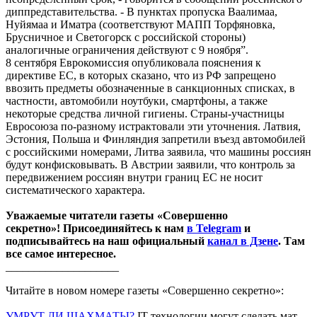
диппредставительства. - В пунктах пропуска Ваалимаа,
Нуйямаа и Иматра (соответствуют МАПП Торфяновка,
Брусничное и Светогорск с российской стороны)
аналогичные ограничения действуют с 9 ноября”.
8 сентября Еврокомиссия опубликовала пояснения к
директиве ЕС, в которых сказано, что из РФ запрещено
ввозить предметы обозначенные в санкционных списках, в
частности, автомобили ноутбуки, смартфоны, а также
некоторые средства личной гигиены. Страны-участницы
Евросоюза по-разному истрактовали эти уточнения. Латвия,
Эстония, Польша и Финляндия запретили въезд автомобилей
с российскими номерами, Литва заявила, что машины россиян
будут конфисковывать. В Австрии заявили, что контроль за
передвижением россиян внутри границ ЕС не носит
систематического характера.
Уважаемые читатели газеты «Совершенно
секретно»! Присоединяйтесь к нам
в Telegram
и
подписывайтесь на наш официальный
канал в Дзене
. Там
все самое интересное.
____________________
Читайте в новом номере газеты «Совершенно секретно»:
УМРУТ ЛИ ШАХМАТЫ?
IT-технологии могут сделать мат