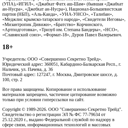
(УПА),«ИГИЛ», «Джабхат Фатх аш-Шам» (бывшая «Джабхат
ан-Нусра», «Джебхат ан-Нусра»), Национал-Большевистская
партия (НБП), «Аль-Каида», «УНА-УНСО», «Талибан»,
«Меджлис крымско-татарского народа», «Свидетели Иеговы»,
«Мизантропик Дивижн», «Братство» Корчинского,
«Артподготовка», «Тризуб им. Степана Бандеры», «НСО»,
«Славянский союз», «Формат-18», Дуров Павел Валерьевич.
18+
Учредитель: ООО «Совершенно Секретно Трейд».
Юридический адрес: 360051, Кабардино-Балкарская Респ., г.
Нальчик, ул. Пачева, д. 36
Почтовый адрес: 127247, г. Москва, Дмитровское шоссе, д.
100, стр. 2
Все права защищены. Копирование и использование
материалов запрещено, частичное цитирование возможно
только при условии гиперссылки на сайт.
Copyright © 1989-2026. ООО "Совершенно Секретно Трейд".
Свидетельство о регистрации ЭЛ № ФС 77-79634 от
25.12.2020 г., выдано Федеральной службой по надзору в
сфере связи, информационных технологий и массовых