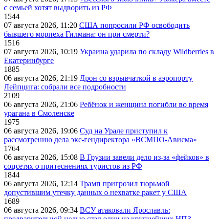
с семьей хотят выдворить из РФ
1544
07 августа 2026, 11:20
США попросили РФ освободить
бывшего морпеха Гилмана: он при смерти?
1516
07 августа 2026, 10:19
Украина ударила по складу Wildberries в
Екатеринбурге
1885
06 августа 2026, 21:19
Дрон со взрывчаткой в аэропорту
Лейпцига: собрали все подробности
2109
06 августа 2026, 21:06
Ребёнок и женщина погибли во время
урагана в Смоленске
1975
06 августа 2026, 19:06
Суд на Урале приступил к
рассмотрению дела экс-гендиректора «ВСМПО-Ависма»
1764
06 августа 2026, 15:08
В Грузии завели дело из-за «фейков» в
соцсетях о притеснениях туристов из РФ
1844
06 августа 2026, 12:14
Трамп пригрозил тюрьмой
допустившим утечку данных о нехватке ракет у США
1689
06 августа 2026, 09:34
ВСУ атаковали Ярославль:
предварительной целью стал один из крупнейших НПЗ