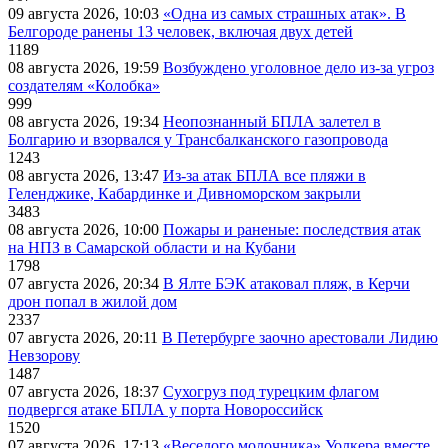
09 августа 2026, 10:03
«Одна из самых страшных атак». В
Белгороде ранены 13 человек, включая двух детей
1189
08 августа 2026, 19:59
Возбуждено уголовное дело из-за угроз
создателям «Колобка»
999
08 августа 2026, 19:34
Неопознанный БПЛА залетел в
Болгарию и взорвался у Трансбалканского газопровода
1243
08 августа 2026, 13:47
Из-за атак БПЛА все пляжи в
Геленджике, Кабардинке и Дивноморском закрыли
3483
08 августа 2026, 10:00
Пожары и раненые: последствия атак
на НПЗ в Самарской области и на Кубани
1798
07 августа 2026, 20:34
В Ялте БЭК атаковал пляж, в Керчи
дрон попал в жилой дом
2337
07 августа 2026, 20:11
В Петербурге заочно арестовали Лидию
Невзорову
1487
07 августа 2026, 18:37
Сухогруз под турецким флагом
подвергся атаке БПЛА у порта Новороссийск
1520
07 августа 2026, 17:13
«Веселого молочника» Уолкера вместе