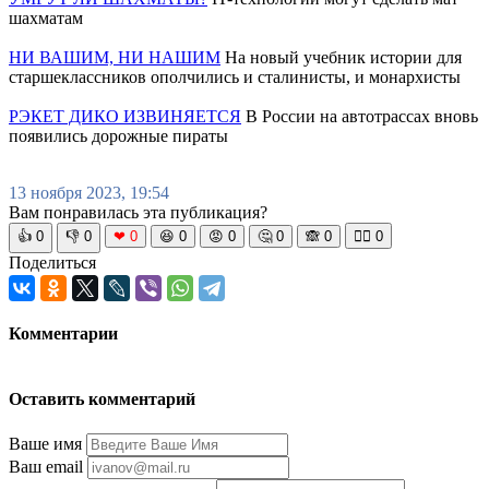
шахматам
НИ ВАШИМ, НИ НАШИМ
На новый учебник истории для
старшеклассников ополчились и сталинисты, и монархисты
РЭКЕТ ДИКО ИЗВИНЯЕТСЯ
В России на автотрассах вновь
появились дорожные пираты
13 ноября 2023, 19:54
Вам понравилась эта публикация?
👍
0
👎
0
❤
0
😆
0
😡
0
🤔
0
🙈
0
🧘‍♀️
0
Поделиться
Комментарии
Оставить комментарий
Ваше имя
Ваш email