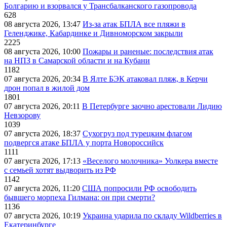
Болгарию и взорвался у Трансбалканского газопровода
628
08 августа 2026, 13:47
Из-за атак БПЛА все пляжи в
Геленджике, Кабардинке и Дивноморском закрыли
2225
08 августа 2026, 10:00
Пожары и раненые: последствия атак
на НПЗ в Самарской области и на Кубани
1182
07 августа 2026, 20:34
В Ялте БЭК атаковал пляж, в Керчи
дрон попал в жилой дом
1801
07 августа 2026, 20:11
В Петербурге заочно арестовали Лидию
Невзорову
1039
07 августа 2026, 18:37
Сухогруз под турецким флагом
подвергся атаке БПЛА у порта Новороссийск
1111
07 августа 2026, 17:13
«Веселого молочника» Уолкера вместе
с семьей хотят выдворить из РФ
1142
07 августа 2026, 11:20
США попросили РФ освободить
бывшего морпеха Гилмана: он при смерти?
1136
07 августа 2026, 10:19
Украина ударила по складу Wildberries в
Екатеринбурге