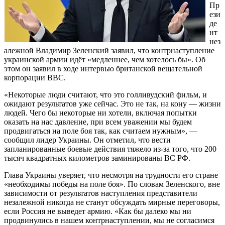
Пр
ези
де
нт
нез
алежной Владимир Зеленский заявил, что контрнаступление
украинской армии идёт «медленнее, чем хотелось бы». Об
этом он заявил в ходе интервью британской вещательной
корпорации BBC.
«Некоторые люди считают, что это голливудский фильм, и
ожидают результатов уже сейчас. Это не так, на кону — жизни
людей. Чего бы некоторые ни хотели, включая попытки
оказать на нас давление, при всем уважении мы будем
продвигаться на поле боя так, как считаем нужным», —
сообщил лидер Украины. Он отметил, что вести
запланированные боевые действия тяжело из-за того, что 200
тысяч квадратных километров заминированы ВС РФ.
Глава Украины уверяет, что несмотря на трудности его стране
«необходимы победы на поле боя». По словам Зеленского, вне
зависимости от результатов наступления представители
незалежной никогда не станут обсуждать мирные переговоры,
если Россия не выведет армию. «Как бы далеко мы ни
продвинулись в нашем контрнаступлении, мы не согласимся