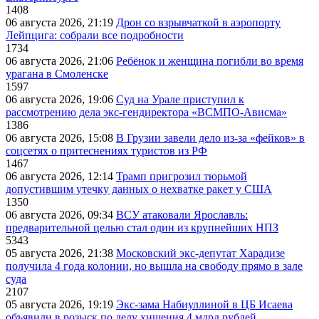
1408
06 августа 2026, 21:19
Дрон со взрывчаткой в аэропорту
Лейпцига: собрали все подробности
1734
06 августа 2026, 21:06
Ребёнок и женщина погибли во время
урагана в Смоленске
1597
06 августа 2026, 19:06
Суд на Урале приступил к
рассмотрению дела экс-гендиректора «ВСМПО-Ависма»
1386
06 августа 2026, 15:08
В Грузии завели дело из-за «фейков» в
соцсетях о притеснениях туристов из РФ
1467
06 августа 2026, 12:14
Трамп пригрозил тюрьмой
допустившим утечку данных о нехватке ракет у США
1350
06 августа 2026, 09:34
ВСУ атаковали Ярославль:
предварительной целью стал один из крупнейших НПЗ
5343
05 августа 2026, 21:38
Московский экс-депутат Харадизе
получила 4 года колонии, но вышла на свободу прямо в зале
суда
2107
05 августа 2026, 19:19
Экс-зама Набиуллиной в ЦБ Исаева
объявили в розыск по делу хищения 4 млрд рублей