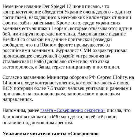
Немецкое издание Der Spiegel 17 июня писало, что
контрнаступление обходится Украине очень дорого - один из
госпиталей, находящийся в нескольких километрах от линии
фронта, забит ранеными. Кроме того, среди украинских
военных есть экипажи Leopard, которые отказываются идти в
бой, имитируя повреждение танка. Американское издание
Breitbart со ссылкой на данные британской разведки
сообщило, что на Южном фронте преимущество за
российскими военными. Журналист СМИ охарактеризовал
происходящее следующей фразой: «игра окончена».
Итальянская Il Fatto Quotidiano отметило, что атака
застопорилось, а Запад теряет инициативу и потенциал.
Согласно заявлению Министра обороны РФ Сергея Шойгу, на
14 июня в ходе контрнаступления, которое началось 4 июня,
ВСУ потеряли более 7,5 тысяч человек убитыми и ранеными
при атаках на южнодонецком, запорожском и донецком
направлениях.
Напомним, ранее
газета «Совершенно секретно»
писала, что
Блиновская выплатила ₽30 млн долга, но её всё равно
оставили под домашним арестом.
Уважаемые читатели газеты «Совершенно