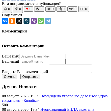
Вам понравилась эта публикация?
👍
0
👎
0
❤
0
😆
0
😡
0
🤔
0
🙈
0
🧘‍♀️
0
Поделиться
Комментарии
Оставить комментарий
Ваше имя
Ваш email
Введите Ваш комментарий
Отмена
Отправить
Другие Новости
08 августа 2026, 19:59
Возбуждено уголовное дело из-за угроз
создателям «Колобка»
500
08 августа 2026, 19:34
Неопознанный БПЛА залетел в