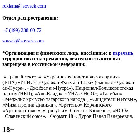
reklama@sovsek.com
Отдел распространения:
+7 (499) 288-00-72
sovsek@sovsek.com
*Организации и физические лица, внесённные в
перечень
террористов и экстремистов, деятельность которых
запрещена в Российской Федерации:
«Правый сектор», «Украинская повстанческая армия»
(УПА),«ИГИЛ», «Джабхат Фатх аш-Шам» (бывшая «Джабхат
ан-Нусра», «Джебхат ан-Нусра»), Национал-Большевистская
партия (НБП), «Аль-Каида», «УНА-УНСО», «Талибан»,
«Меджлис крымско-татарского народа», «Свидетели Иеговы»,
«Мизантропик Дивижн», «Братство» Корчинского,
«Артподготовка», «Тризуб им. Степана Бандеры», «НСО»,
«Славянский союз», «Формат-18», Дуров Павел Валерьевич.
18+