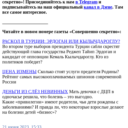
секретно»! Присоединяйтесь к нам
в Telegram
и
подписывайтесь на наш официальный
канал в Дзене
. Там
все самое интересное.
____________________
Читайте в новом номере газеты «Совершенно секретно»:
РАСКОЛ В ТУРЦИИ: ЭРДОГАН ИЛИ КЫЛЫЧДАРОГЛУ?
Во втором туре выборов президента Турции сабли скрестят
действующий глава государства Реджеп Тайип Эрдоган и
кандидат от оппозиции Кемаль Кылычдароглу. Кто из
политиков победит?
ЦЕНА ИЗМЕНЫ
Сколько стоят услуги предателя Родины?
Рейтинг самых высокооплачиваемых шпионов современной
России
ДЕНЬГИ ИЗ СЛЁЗ НЕВИННЫХ
Мать девочки с ДЦП в
одночасье решила, что болезнь – это выгодно.
Какие «привилегии» имеют родители, чьи дети рождены с
заболеваниями? И правда ли, что некоторые взрослые делают
на болезни детей «бизнес»?
21 июня 2023, 15:33