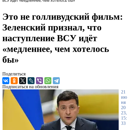
ВСУ идёт «медленнее, чем хотелось бы»
Это не голливудский фильм:
Зеленский признал, что
наступление ВСУ идёт
«медленнее, чем хотелось
бы»
Поделиться
Подписаться на обновления
21
ию
ня
20
23,
15:
33