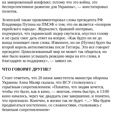
на замороженный конфликт, потому что это война, это
бесперспективное развитие для Украины», — констатировал
политик.
Зеленский также прокомментировал слова президента РФ
Владимира Путина на ПМЭФ о том, что он является «позором
еврейского народа». Журналист, бравший интервью,
подчеркнул, что украинский лидер смутился, опустил голову
и не сразу смог дать ответ на вопрос. «Как будто он не до
конца понимает свои слова. Извините, но он (Путин) будто бы
второй король антисемитизма после Гитлера. Это все говорит
президент. Цивилизованный мир не может так общаться, но
мне было важно услышать реакцию мира на его слова, я
благодарен за поддержку», — заявил он.
ЧТО ГОВОРЯТ ДРУГИЕ?
Стоит отметить, что 20 июня заместитель министра обороны
Украины Анна Маляр сказала, что ВСУ столкнулись с
серьёзным сопротивлением: «Понятно, что людям хочется,
чтобы это было, как в кино, — монтаж, очень быстро, в 13:00
кино началось, через час двадцать уже завершение, и понятно,
что произошло. Конечно, в жизни так не будет. <...> Мы будем
продвигаться постепенно, со сложностями, сталкиваясь с
бешеным сопротивлением»