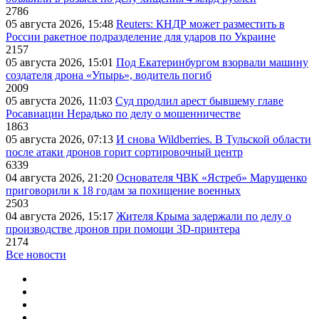
2786
05 августа 2026, 15:48
Reuters: КНДР может разместить в
России ракетное подразделение для ударов по Украине
2157
05 августа 2026, 15:01
Под Екатеринбургом взорвали машину
создателя дрона «Упырь», водитель погиб
2009
05 августа 2026, 11:03
Суд продлил арест бывшему главе
Росавиации Нерадько по делу о мошенничестве
1863
05 августа 2026, 07:13
И снова Wildberries. В Тульской области
после атаки дронов горит сортировочный центр
6339
04 августа 2026, 21:20
Основателя ЧВК «Ястреб» Марущенко
приговорили к 18 годам за похищение военных
2503
04 августа 2026, 15:17
Жителя Крыма задержали по делу о
производстве дронов при помощи 3D‑принтера
2174
Все новости