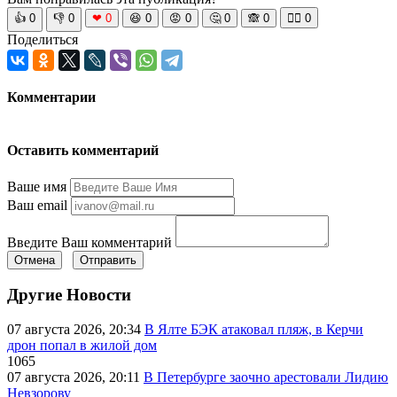
👍
0
👎
0
❤
0
😆
0
😡
0
🤔
0
🙈
0
🧘‍♀️
0
Поделиться
Комментарии
Оставить комментарий
Ваше имя
Ваш email
Введите Ваш комментарий
Отмена
Отправить
Другие Новости
07 августа 2026, 20:34
В Ялте БЭК атаковал пляж, в Керчи
дрон попал в жилой дом
1065
07 августа 2026, 20:11
В Петербурге заочно арестовали Лидию
Невзорову