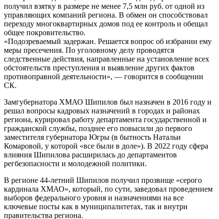
получил взятку в размере не менее 7,5 млн руб. от одной из
управляющих компаний региона. В обмен он способствовал
переходу многоквартирных домов под ее контроль и обещал
общее покровительство.
«Подозреваемый задержан. Решается вопрос об избрании ему
меры пресечения. По уголовному делу проводятся
следственные действия, направленные на установление всех
обстоятельств преступления и выявление других фактов
противоправной деятельности», — говорится в сообщении
СК.
Замгубернатора ХМАО Шипилов был назначен в 2016 году и
решал вопросы кадровых назначений в городах и районах
региона, курировал работу департамента государственной и
гражданской службы, позднее его повысили до первого
заместителя губернатора Югры (в бытность Натальи
Комаровой, у которой «все были в доле»). В 2022 году сфера
влияния Шипилова расширилась до департаментов
регбезопасности и молодежной политики.
В регионе 44-летний Шипилов получил прозвище «серого
кардинала ХМАО», который, по сути, заведовал проведением
выборов федерального уровня и назначениями на все
ключевые посты как в муниципалитетах, так и внутри
правительства региона.