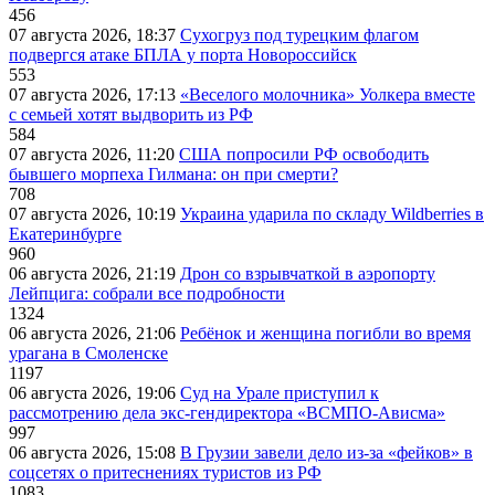
456
07 августа 2026, 18:37
Сухогруз под турецким флагом
подвергся атаке БПЛА у порта Новороссийск
553
07 августа 2026, 17:13
«Веселого молочника» Уолкера вместе
с семьей хотят выдворить из РФ
584
07 августа 2026, 11:20
США попросили РФ освободить
бывшего морпеха Гилмана: он при смерти?
708
07 августа 2026, 10:19
Украина ударила по складу Wildberries в
Екатеринбурге
960
06 августа 2026, 21:19
Дрон со взрывчаткой в аэропорту
Лейпцига: собрали все подробности
1324
06 августа 2026, 21:06
Ребёнок и женщина погибли во время
урагана в Смоленске
1197
06 августа 2026, 19:06
Суд на Урале приступил к
рассмотрению дела экс-гендиректора «ВСМПО-Ависма»
997
06 августа 2026, 15:08
В Грузии завели дело из-за «фейков» в
соцсетях о притеснениях туристов из РФ
1083