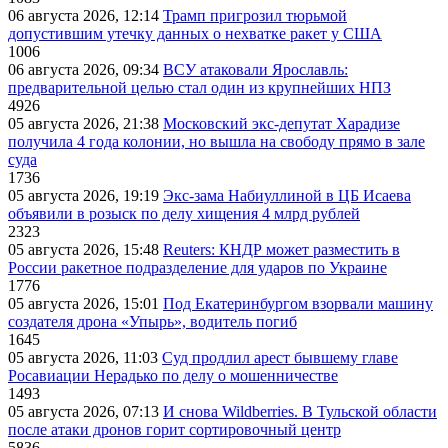
06 августа 2026, 12:14
Трамп пригрозил тюрьмой
допустившим утечку данных о нехватке ракет у США
1006
06 августа 2026, 09:34
ВСУ атаковали Ярославль:
предварительной целью стал один из крупнейших НПЗ
4926
05 августа 2026, 21:38
Московский экс-депутат Харадизе
получила 4 года колонии, но вышла на свободу прямо в зале
суда
1736
05 августа 2026, 19:19
Экс-зама Набиуллиной в ЦБ Исаева
объявили в розыск по делу хищения 4 млрд рублей
2323
05 августа 2026, 15:48
Reuters: КНДР может разместить в
России ракетное подразделение для ударов по Украине
1776
05 августа 2026, 15:01
Под Екатеринбургом взорвали машину
создателя дрона «Упырь», водитель погиб
1645
05 августа 2026, 11:03
Суд продлил арест бывшему главе
Росавиации Нерадько по делу о мошенничестве
1493
05 августа 2026, 07:13
И снова Wildberries. В Тульской области
после атаки дронов горит сортировочный центр
5836