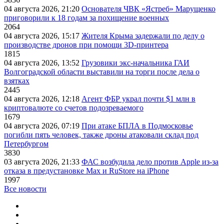
04 августа 2026, 21:20
Основателя ЧВК «Ястреб» Марущенко
приговорили к 18 годам за похищение военных
2064
04 августа 2026, 15:17
Жителя Крыма задержали по делу о
производстве дронов при помощи 3D‑принтера
1815
04 августа 2026, 13:52
Грузовики экс-начальника ГАИ
Волгоградской области выставили на торги после дела о
взятках
2445
04 августа 2026, 12:18
Агент ФБР украл почти $1 млн в
криптовалюте со счетов подозреваемого
1679
04 августа 2026, 07:19
При атаке БПЛА в Подмосковье
погибли пять человек, также дроны атаковали склад под
Петербургом
3830
03 августа 2026, 21:33
ФАС возбудила дело против Apple из-за
отказа в предустановке Max и RuStore на iPhone
1997
Все новости