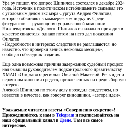
Ура.ру пишет, что допрос Шипилова состоялся в декабре 2024
года. Источник в политическом истеблишменте связывал это
с уголовным делом экс-мэра Сургута Андрея Филатова,
которого обвиняют в коммерческом подкупе. Среди
фигурантов — руководство управляющей компании
Нижневартовска «Диалог». Шипилов изначально проходил в
качестве свидетеля, однако потом на него дал показания
Филатов.
«Подробности в интересах следствия не разглашаются, но
известно, что проверки велись несколько месяцев», —
сообщал собеседник издания.
Еще одна возможная причина задержания: судебный процесс
над бывшим руководителем подконтрольного правительству
ХМАО «Открытого региона» Оксаной Макеевой. Речь идет о
вероятном хищении средств, привлеченных на предвыборную
лотерею.
Алексей Шипилов по этому делу проходил свидетелем, но
известен в качестве, как говорят киношники, «автора идеи».
Уважаемые читатели газеты «Совершенно секретно»!
Присоединяйтесь к нам в
Telegram
и подписывайтесь на
наш официальный канал в
Дзене
. Там все самое
интересное.