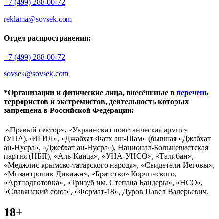
+7 (499) 288-00-72
reklama@sovsek.com
Отдел распространения:
+7 (499) 288-00-72
sovsek@sovsek.com
*Организации и физические лица, внесённные в
перечень
террористов и экстремистов, деятельность которых
запрещена в Российской Федерации:
«Правый сектор», «Украинская повстанческая армия»
(УПА),«ИГИЛ», «Джабхат Фатх аш-Шам» (бывшая «Джабхат
ан-Нусра», «Джебхат ан-Нусра»), Национал-Большевистская
партия (НБП), «Аль-Каида», «УНА-УНСО», «Талибан»,
«Меджлис крымско-татарского народа», «Свидетели Иеговы»,
«Мизантропик Дивижн», «Братство» Корчинского,
«Артподготовка», «Тризуб им. Степана Бандеры», «НСО»,
«Славянский союз», «Формат-18», Дуров Павел Валерьевич.
18+