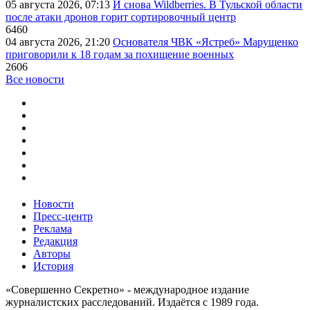
05 августа 2026, 07:13
И снова Wildberries. В Тульской области
после атаки дронов горит сортировочный центр
6460
04 августа 2026, 21:20
Основателя ЧВК «Ястреб» Марущенко
приговорили к 18 годам за похищение военных
2606
Все новости
Новости
Пресс-центр
Реклама
Редакция
Авторы
История
«Совершенно Секретно» - международное издание
журналистских расследований. Издаётся с 1989 года.