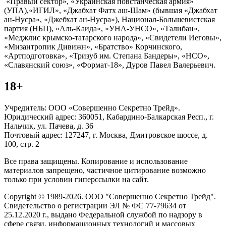
«Правый сектор», «Украинская повстанческая армия»
(УПА),«ИГИЛ», «Джабхат Фатх аш-Шам» (бывшая «Джабхат
ан-Нусра», «Джебхат ан-Нусра»), Национал-Большевистская
партия (НБП), «Аль-Каида», «УНА-УНСО», «Талибан»,
«Меджлис крымско-татарского народа», «Свидетели Иеговы»,
«Мизантропик Дивижн», «Братство» Корчинского,
«Артподготовка», «Тризуб им. Степана Бандеры», «НСО»,
«Славянский союз», «Формат-18», Дуров Павел Валерьевич.
18+
Учредитель: ООО «Совершенно Секретно Трейд».
Юридический адрес: 360051, Кабардино-Балкарская Респ., г.
Нальчик, ул. Пачева, д. 36
Почтовый адрес: 127247, г. Москва, Дмитровское шоссе, д.
100, стр. 2
Все права защищены. Копирование и использование
материалов запрещено, частичное цитирование возможно
только при условии гиперссылки на сайт.
Copyright © 1989-2026. ООО "Совершенно Секретно Трейд".
Свидетельство о регистрации ЭЛ № ФС 77-79634 от
25.12.2020 г., выдано Федеральной службой по надзору в
сфере связи, информационных технологий и массовых