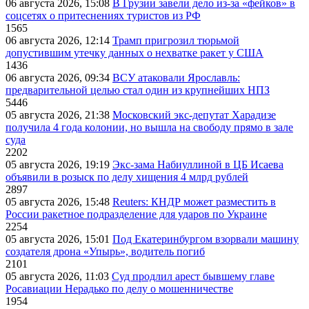
06 августа 2026, 15:08
В Грузии завели дело из-за «фейков» в
соцсетях о притеснениях туристов из РФ
1565
06 августа 2026, 12:14
Трамп пригрозил тюрьмой
допустившим утечку данных о нехватке ракет у США
1436
06 августа 2026, 09:34
ВСУ атаковали Ярославль:
предварительной целью стал один из крупнейших НПЗ
5446
05 августа 2026, 21:38
Московский экс-депутат Харадизе
получила 4 года колонии, но вышла на свободу прямо в зале
суда
2202
05 августа 2026, 19:19
Экс-зама Набиуллиной в ЦБ Исаева
объявили в розыск по делу хищения 4 млрд рублей
2897
05 августа 2026, 15:48
Reuters: КНДР может разместить в
России ракетное подразделение для ударов по Украине
2254
05 августа 2026, 15:01
Под Екатеринбургом взорвали машину
создателя дрона «Упырь», водитель погиб
2101
05 августа 2026, 11:03
Суд продлил арест бывшему главе
Росавиации Нерадько по делу о мошенничестве
1954