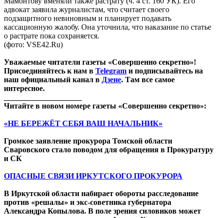
Мамонтову вменяли также растрату (ч. 4 ст. 160 УК). Его
адвокат заявила журналистам, что считает своего
подзащитного невиновным и планирует подавать
кассационную жалобу. Она уточнила, что наказание по статье
о растрате пока сохраняется.
(фото: VSE42.Ru)
Уважаемые читатели газеты «Совершенно секретно»!
Присоединяйтесь к нам в
Telegram
и подписывайтесь на
наш официальный канал в
Дзене
. Там все самое
интересное.
____________________
Читайте в новом номере газеты «Совершенно секретно»:
«НЕ БЕРЕЖЁТ СЕБЯ ВАШ НАЧАЛЬНИК»
Громкое заявление прокурора Томской области
Сваровского стало поводом для обращения в Прокуратуру
и СК
ОПАСНЫЕ СВЯЗИ ИРКУТСКОГО ПРОКУРОРА
В Иркутской области набирает обороты расследование
против «решалы» и экс-советника губернатора
Александра Копылова. В поле зрения силовиков может