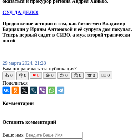
оказаться и прокурор региона Андрея Ханько.
СУД ДА ДЕЛО!
Продолжение истории о том, как бизнесмен Владимир
Барцакин у Ирины Антоновой и её супруга дом покупал.
Теперь первый сидит в СИЗО, а муж второй трагически
погиб
29 марта 2024, 21:28
Вам понравилась эта публикация?
👍
0
👎
0
❤
0
😆
0
😡
0
🤔
0
🙈
0
🧘‍♀️
0
Поделиться
Комментарии
Оставить комментарий
Ваше имя