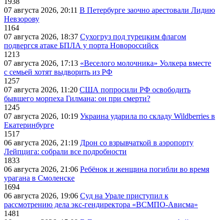
1938
07 августа 2026, 20:11
В Петербурге заочно арестовали Лидию
Невзорову
1164
07 августа 2026, 18:37
Сухогруз под турецким флагом
подвергся атаке БПЛА у порта Новороссийск
1213
07 августа 2026, 17:13
«Веселого молочника» Уолкера вместе
с семьей хотят выдворить из РФ
1257
07 августа 2026, 11:20
США попросили РФ освободить
бывшего морпеха Гилмана: он при смерти?
1245
07 августа 2026, 10:19
Украина ударила по складу Wildberries в
Екатеринбурге
1517
06 августа 2026, 21:19
Дрон со взрывчаткой в аэропорту
Лейпцига: собрали все подробности
1833
06 августа 2026, 21:06
Ребёнок и женщина погибли во время
урагана в Смоленске
1694
06 августа 2026, 19:06
Суд на Урале приступил к
рассмотрению дела экс-гендиректора «ВСМПО-Ависма»
1481