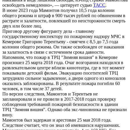
освободить немедленно», — цитирует судью
ТАСС
.
В июне 2023 года Мамонтов получил 10,5 года колонии
общего режима и штраф в 900 тысяч рублей по обвинениям в
растрате и халатности, повлекшей по неосторожности смерть
двух или более лиц.
Приговор другому фигуранту дела - главному
государственному инспектору по пожарному надзору МЧС в
Кемерове Григорию Терентьеву - смягчен с 8,5 до 7,5 года
колонии общего режима. Он также освобожден от наказания
за халатность в связи с истечением срока давности.
Напомним, что пожар в ТРЦ "Зимняя вишня" в Кемерове
произошел 25 марта 2018 года. Очаг возгорания находился в
развлекательном центре вблизи кинотеатра, где в тот момент
показывали детский фильм. Эвакуацию посетителей ТРЦ
затрудняло сильное задымление, а двери одного из кинозалов
оказались заблокированы. В результате пожара погибли 60
человек, в том числе 37 детей.
По версии следствия, Мамонтов и Терентьев не
запланировали и не провели в 2017-2018 годах проверку
соблюдения требований пожарной безопасности в здании
ТРЦ "Зимняя вишня". Однако оба экс-чиновника не признали
вину.
Мамонтов был задержан и арестован 25 мая 2018 года.
Следствие считает, что он знал об имевшихся нарушениях.