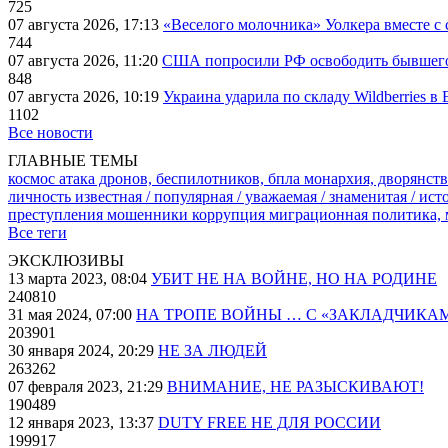
725
07 августа 2026, 17:13
«Веселого молочника» Уолкера вместе с 
744
07 августа 2026, 11:20
США попросили РФ освободить бывшего 
848
07 августа 2026, 10:19
Украина ударила по складу Wildberries в
1102
Все новости
ГЛАВНЫЕ ТЕМЫ
космос
атака дронов, беспилотников, бпла
монархия, дворянств
личность известная / популярная / уважаемая / знаменитая / ис
преступления
мошенники
коррупция
миграционная политика,
Все теги
ЭКСКЛЮЗИВЫ
13 марта 2023, 08:04
УБИТ НЕ НА ВОЙНЕ, НО НА РОДИНЕ
240810
31 мая 2024, 07:00
НА ТРОПЕ ВОЙНЫ … С «ЗАКЛАДЧИКА
203901
30 января 2024, 20:29
НЕ ЗА ЛЮДЕЙ
263262
07 февраля 2023, 21:29
ВНИМАНИЕ, НЕ РАЗЫСКИВАЮТ!
190489
12 января 2023, 13:37
DUTY FREE НЕ ДЛЯ РОССИИ
199917