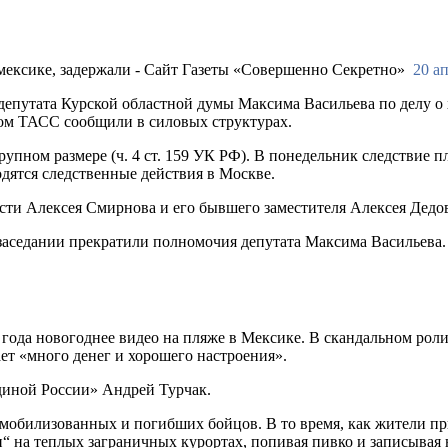
20 ап
епутата Курской областной думы Максима Васильева по делу о 
ом ТАСС сообщили в силовых структурах.
пном размере (ч. 4 ст. 159 УК РФ). В понедельник следствие пл
водятся следственные действия в Москве.
асти Алексея Смирнова и его бывшего заместителя Алексея Дедов
 заседании прекратили полномочия депутата Максима Васильева
3 года новогоднее видео на пляже в Мексике. В скандальном рол
ет «много денег и хорошего настроения».
Единой России» Андрей Турчак.
ям мобилизованных и погибших бойцов. В то время, как жители 
и“ на теплых заграничных курортах, попивая пивко и записывая