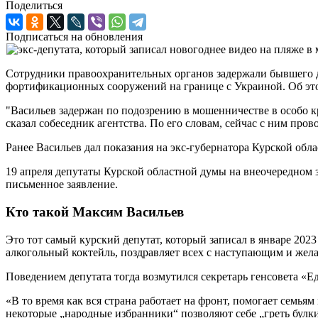
Поделиться
Подписаться на обновления
Сотрудники правоохранительных органов задержали бывшего д
фортификационных сооружений на границе с Украиной. Об эт
"Васильев задержан по подозрению в мошенничестве в особо кру
сказал собеседник агентства. По его словам, сейчас с ним про
Ранее Васильев дал показания на экс-губернатора Курской обл
19 апреля депутаты Курской областной думы на внеочередном
письменное заявление.
Кто такой Максим Васильев
Это тот самый курский депутат, который записал в январе 202
алкогольный коктейль, поздравляет всех с наступающим и жела
Поведением депутата тогда возмутился секретарь генсовета «
«В то время как вся страна работает на фронт, помогает семь
некоторые „народные избранники“ позволяют себе „греть булк