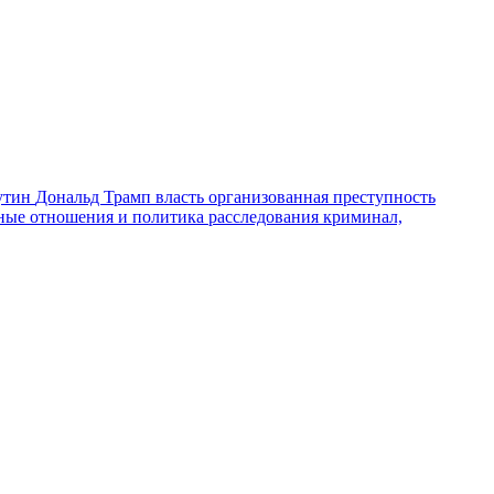
утин
Дональд Трамп
власть
организованная преступность
ные отношения и политика
расследования
криминал,