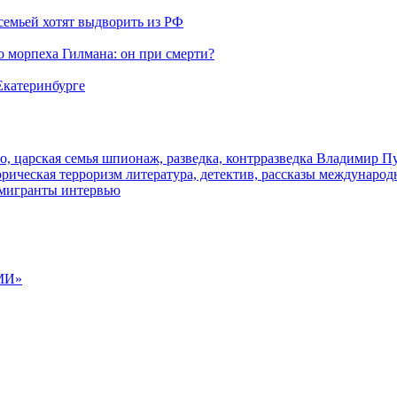
семьей хотят выдворить из РФ
морпеха Гилмана: он при смерти?
 Екатеринбурге
о, царская семья
шпионаж, разведка, контрразведка
Владимир П
торическая
терроризм
литература, детектив, рассказы
международ
 мигранты
интервью
МИ»