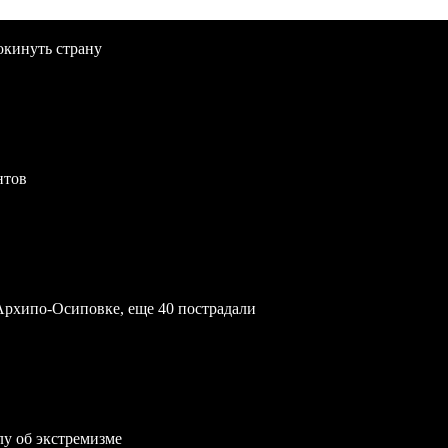
окинуть страну
нтов
Архипо-Осиповке, еще 40 пострадали
лу об экстремизме