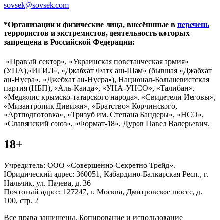
sovsek@sovsek.com
*Организации и физические лица, внесённные в
перечень
террористов и экстремистов, деятельность которых
запрещена в Российской Федерации:
«Правый сектор», «Украинская повстанческая армия»
(УПА),«ИГИЛ», «Джабхат Фатх аш-Шам» (бывшая «Джабхат
ан-Нусра», «Джебхат ан-Нусра»), Национал-Большевистская
партия (НБП), «Аль-Каида», «УНА-УНСО», «Талибан»,
«Меджлис крымско-татарского народа», «Свидетели Иеговы»,
«Мизантропик Дивижн», «Братство» Корчинского,
«Артподготовка», «Тризуб им. Степана Бандеры», «НСО»,
«Славянский союз», «Формат-18», Дуров Павел Валерьевич.
18+
Учредитель: ООО «Совершенно Секретно Трейд».
Юридический адрес: 360051, Кабардино-Балкарская Респ., г.
Нальчик, ул. Пачева, д. 36
Почтовый адрес: 127247, г. Москва, Дмитровское шоссе, д.
100, стр. 2
Все права защищены. Копирование и использование