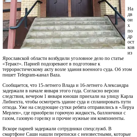
На
дв
ои
х
по
др
ост
ков
из
Ярославской области возбудили уголовное дело по статье
«Теракт». Парней подозревают в подготовке к
террористическому акту возле здания военного суда. Об этом
пишет Telegram-канал Baza.
Сообщается, что 15-летнего Влада и 16-летнего Александра
задержали в начале января этого года. Согласно версии
следствия, вечером 1 января юноши приехали на улицу Карла
Либнехта, чтобы осмотреть здание суда и спланировать пути
отхода. Уже на следующие сутки ребята отправились в «Леруа
Мерлен», где приобрели горючую жидкость, баллончики с
газом, газовую горелку и прочие нужные им компоненты.
Вскоре парней задержали сотрудники спецслужб. В
смартфоне Саши нашли переписки с неизвестными, которые