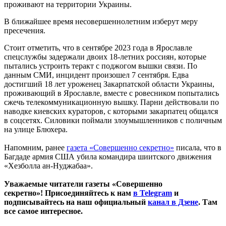
проживают на территории Украины.
В ближайшее время несовершеннолетним изберут меру
пресечения.
Стоит отметить, что в сентябре 2023 года в Ярославле
спецслужбы задержали двоих 18-летних россиян, которые
пытались устроить теракт с поджогом вышки связи. По
данным СМИ, инцидент произошел 7 сентября. Едва
достигший 18 лет уроженец Закарпатской области Украины,
проживающий в Ярославле, вместе с ровесником попытались
сжечь телекоммуникационную вышку. Парни действовали по
наводке киевских кураторов, с которыми закарпатец общался
в соцсетях. Силовики поймали злоумышленников с поличным
на улице Блюхера.
Напомним, ранее
газета «Совершенно секретно»
писала, что в
Багдаде армия США убила командира шиитского движения
«Хезболла ан-Нуджабаа».
Уважаемые читатели газеты «Совершенно
секретно»! Присоединяйтесь к нам
в Telegram
и
подписывайтесь на наш официальный
канал в Дзене
. Там
все самое интересное.