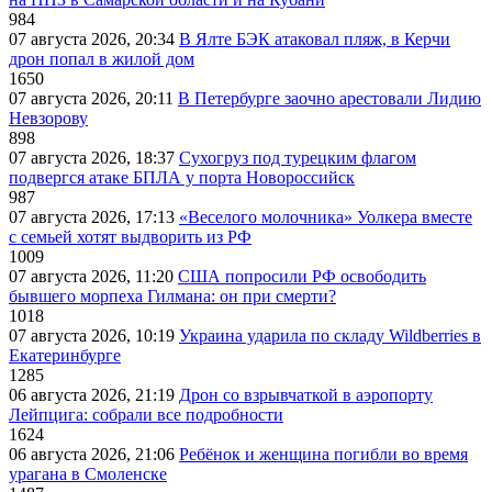
984
07 августа 2026, 20:34
В Ялте БЭК атаковал пляж, в Керчи
дрон попал в жилой дом
1650
07 августа 2026, 20:11
В Петербурге заочно арестовали Лидию
Невзорову
898
07 августа 2026, 18:37
Сухогруз под турецким флагом
подвергся атаке БПЛА у порта Новороссийск
987
07 августа 2026, 17:13
«Веселого молочника» Уолкера вместе
с семьей хотят выдворить из РФ
1009
07 августа 2026, 11:20
США попросили РФ освободить
бывшего морпеха Гилмана: он при смерти?
1018
07 августа 2026, 10:19
Украина ударила по складу Wildberries в
Екатеринбурге
1285
06 августа 2026, 21:19
Дрон со взрывчаткой в аэропорту
Лейпцига: собрали все подробности
1624
06 августа 2026, 21:06
Ребёнок и женщина погибли во время
урагана в Смоленске