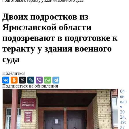
подготовке к теракту у здания военного суда
Двоих подростков из
Ярославской области
подозревают в подготовке к
теракту у здания военного
суда
Поделиться
Подписаться на обновления
04
ян
вар
я
20
24,
19:
27