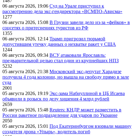
1487
06 августа 2026, 19:06
Суд на Урале приступил к
рассмотрению дела экс-гендиректора «ВСМПО-Ависма»
1277
06 августа 2026, 15:08
В Грузии завели дело из-за «фейков» в
соцсетях о притеснениях туристов из РФ
1355
06 августа 2026, 12:14
Трамп пригрозил тюрьмой
допустившим утечку данных о нехватке ракет у США
1244
06 августа 2026, 09:34
ВСУ атаковали Ярославль:
предварительной целью стал один из крупнейших НПЗ
5232
05 августа 2026, 21:38
Московский экс-депутат Харадизе
получила 4 года колонии, но вышла на свободу прямо в зале
суда
2001
05 августа 2026, 19:19
Экс-зама Набиуллиной в ЦБ Исаева
объявили в розыск по делу хищения 4 млрд рублей
2659
05 августа 2026, 15:48
Reuters: КНДР может разместить в
России ракетное подразделение для ударов по Украине
2050
05 августа 2026, 15:01
Под Екатеринбургом взорвали машину
создателя дрона «Упырь», водитель погиб