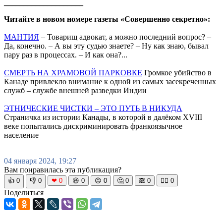
____________________
Читайте в новом номере газеты «Совершенно секретно»:
МАНТИЯ
– Товарищ адвокат, а можно последний вопрос? –
Да, конечно. – А вы эту судью знаете? – Ну как знаю, бывал
пару раз в процессах. – И как она?...
СМЕРТЬ НА ХРАМОВОЙ ПАРКОВКЕ
Громкое убийство в
Канаде привлекло внимание к одной из самых засекреченных
служб – службе внешней разведки Индии
ЭТНИЧЕСКИЕ ЧИСТКИ – ЭТО ПУТЬ В НИКУДА
Страничка из истории Канады, в которой в далёком XVIII
веке попытались дискриминировать франкоязычное
население
04 января 2024, 19:27
Вам понравилась эта публикация?
👍
0
👎
0
❤
0
😆
0
😡
0
🤔
0
🙈
0
🧘‍♀️
0
Поделиться