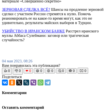
материале «Совершенно секретно»
ЗЕРНОВАЯ СДЕЛКА ВСЁ?
Шансы на продление зерновой
сделки с участием России стремятся к нулю. Помочь
реанимировать ее на какое-то время могут, как это не
удивительно, результаты майских выборов в Турции.
УБИЙСТВО В ИРАНСКОМ БАНКЕ
Расстрел иранского
муллы Аббаса Сулеймани: заговор или трагическая
случайность?
04 мая 2023, 08:26
Вам понравилась эта публикация?
👍
0
👎
0
❤
0
😆
0
😡
0
🤔
0
🙈
0
🧘‍♀️
0
Поделиться
Комментарии
Оставить комментарий