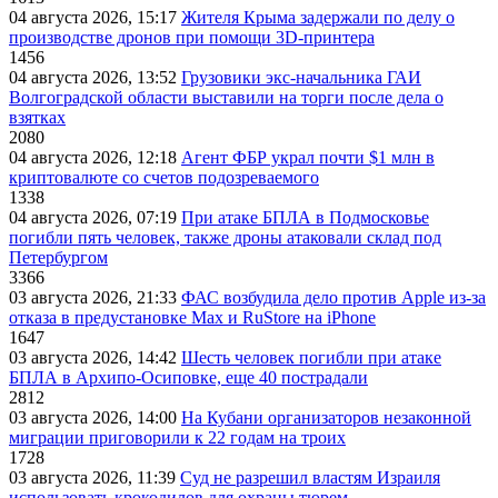
04 августа 2026, 15:17
Жителя Крыма задержали по делу о
производстве дронов при помощи 3D‑принтера
1456
04 августа 2026, 13:52
Грузовики экс-начальника ГАИ
Волгоградской области выставили на торги после дела о
взятках
2080
04 августа 2026, 12:18
Агент ФБР украл почти $1 млн в
криптовалюте со счетов подозреваемого
1338
04 августа 2026, 07:19
При атаке БПЛА в Подмосковье
погибли пять человек, также дроны атаковали склад под
Петербургом
3366
03 августа 2026, 21:33
ФАС возбудила дело против Apple из-за
отказа в предустановке Max и RuStore на iPhone
1647
03 августа 2026, 14:42
Шесть человек погибли при атаке
БПЛА в Архипо-Осиповке, еще 40 пострадали
2812
03 августа 2026, 14:00
На Кубани организаторов незаконной
миграции приговорили к 22 годам на троих
1728
03 августа 2026, 11:39
Суд не разрешил властям Израиля
использовать крокодилов для охраны тюрем