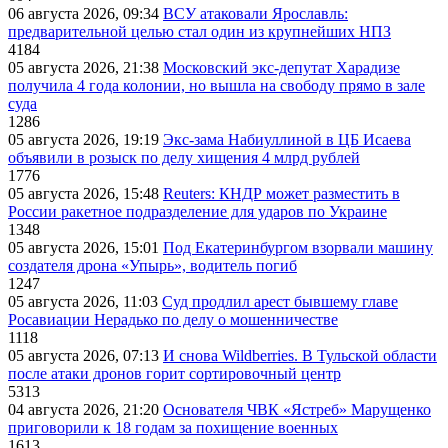
06 августа 2026, 09:34
ВСУ атаковали Ярославль:
предварительной целью стал один из крупнейших НПЗ
4184
05 августа 2026, 21:38
Московский экс-депутат Харадизе
получила 4 года колонии, но вышла на свободу прямо в зале
суда
1286
05 августа 2026, 19:19
Экс-зама Набиуллиной в ЦБ Исаева
объявили в розыск по делу хищения 4 млрд рублей
1776
05 августа 2026, 15:48
Reuters: КНДР может разместить в
России ракетное подразделение для ударов по Украине
1348
05 августа 2026, 15:01
Под Екатеринбургом взорвали машину
создателя дрона «Упырь», водитель погиб
1247
05 августа 2026, 11:03
Суд продлил арест бывшему главе
Росавиации Нерадько по делу о мошенничестве
1118
05 августа 2026, 07:13
И снова Wildberries. В Тульской области
после атаки дронов горит сортировочный центр
5313
04 августа 2026, 21:20
Основателя ЧВК «Ястреб» Марущенко
приговорили к 18 годам за похищение военных
1613