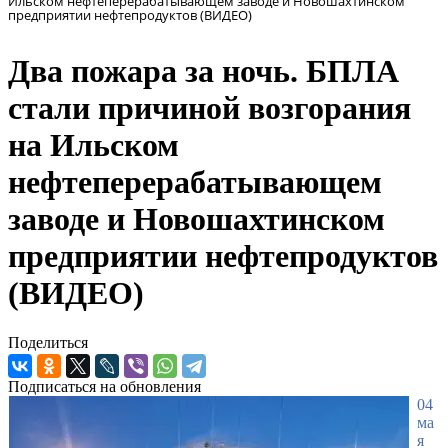
Ильском нефтеперерабатывающем заводе и Новошахтинском
предприятии нефтепродуктов (ВИДЕО)
Два пожара за ночь. БПЛА
стали причиной возгорания
на Ильском
нефтеперерабатывающем
заводе и Новошахтинском
предприятии нефтепродуктов
(ВИДЕО)
Поделиться
Подписаться на обновления
04
ма
я