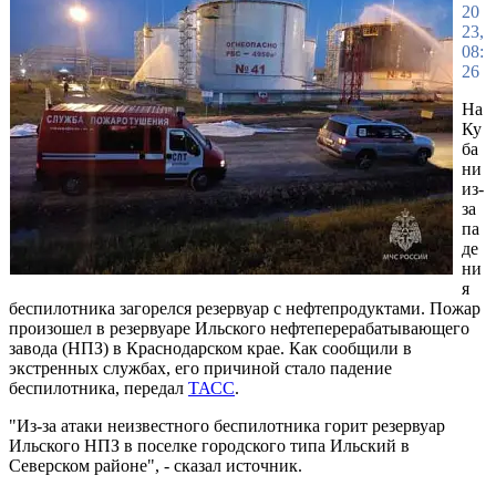
20
23,
08:
26
На
Ку
ба
ни
из-
за
па
де
ни
я
беспилотника загорелся резервуар с нефтепродуктами. Пожар
произошел в резервуаре Ильского нефтеперерабатывающего
завода (НПЗ) в Краснодарском крае. Как сообщили в
экстренных службах, его причиной стало падение
беспилотника, передал
ТАСС
.
"Из-за атаки неизвестного беспилотника горит резервуар
Ильского НПЗ в поселке городского типа Ильский в
Северском районе", - сказал источник.