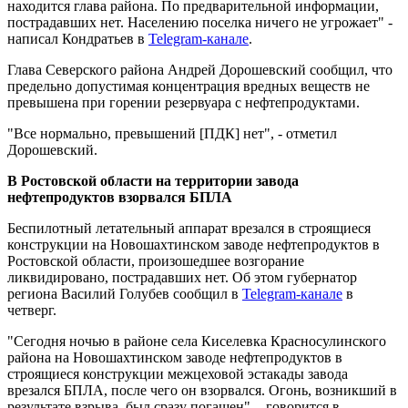
находится глава района. По предварительной информации,
пострадавших нет. Населению поселка ничего не угрожает" -
написал Кондратьев в
Telegram-канале
.
Глава Северского района Андрей Дорошевский сообщил, что
предельно допустимая концентрация вредных веществ не
превышена при горении резервуара с нефтепродуктами.
"Все нормально, превышений [ПДК] нет", - отметил
Дорошевский.
В Ростовской области на территории завода
нефтепродуктов взорвался БПЛА
Беспилотный летательный аппарат врезался в строящиеся
конструкции на Новошахтинском заводе нефтепродуктов в
Ростовской области, произошедшее возгорание
ликвидировано, пострадавших нет. Об этом губернатор
региона Василий Голубев сообщил в
Telegram-канале
в
четверг.
"Сегодня ночью в районе села Киселевка Красносулинского
района на Новошахтинском заводе нефтепродуктов в
строящиеся конструкции межцеховой эстакады завода
врезался БПЛА, после чего он взорвался. Огонь, возникший в
результате взрыва, был сразу погашен", - говорится в