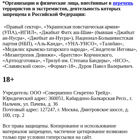
*Организации и физические лица, внесённные в
перечень
террористов и экстремистов, деятельность которых
запрещена в Российской Федерации:
«Правый сектор», «Украинская повстанческая армия»
(УПА),«ИГИЛ», «Джабхат Фатх аш-Шам» (бывшая «Джабхат
ан-Нусра», «Джебхат ан-Нусра»), Национал-Большевистская
партия (НБП), «Аль-Каида», «УНА-УНСО», «Талибан»,
«Меджлис крымско-татарского народа», «Свидетели Иеговы»,
«Мизантропик Дивижн», «Братство» Корчинского,
«Артподготовка», «Тризуб им. Степана Бандеры», «НСО»,
«Славянский союз», «Формат-18», Дуров Павел Валерьевич.
18+
Учредитель: ООО «Совершенно Секретно Трейд».
Юридический адрес: 360051, Кабардино-Балкарская Респ., г.
Нальчик, ул. Пачева, д. 36
Почтовый адрес: 127247, г. Москва, Дмитровское шоссе, д.
100, стр. 2
Все права защищены. Копирование и использование
материалов запрещено, частичное цитирование возможно
только при условии гиперссылки на сайт.