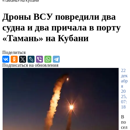
«Тамань» на Кубани
Дроны ВСУ повредили два
судна и два причала в порту
«Тамань» на Кубани
Поделиться
Подписаться на обновления
22
дек
абр
я
20
25,
07:
18
В
по
сел