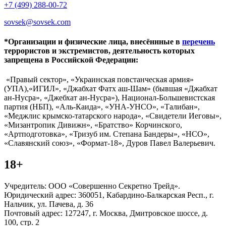
+7 (499) 288-00-72
sovsek@sovsek.com
*Организации и физические лица, внесённные в
перечень
террористов и экстремистов, деятельность которых
запрещена в Российской Федерации:
«Правый сектор», «Украинская повстанческая армия»
(УПА),«ИГИЛ», «Джабхат Фатх аш-Шам» (бывшая «Джабхат
ан-Нусра», «Джебхат ан-Нусра»), Национал-Большевистская
партия (НБП), «Аль-Каида», «УНА-УНСО», «Талибан»,
«Меджлис крымско-татарского народа», «Свидетели Иеговы»,
«Мизантропик Дивижн», «Братство» Корчинского,
«Артподготовка», «Тризуб им. Степана Бандеры», «НСО»,
«Славянский союз», «Формат-18», Дуров Павел Валерьевич.
18+
Учредитель: ООО «Совершенно Секретно Трейд».
Юридический адрес: 360051, Кабардино-Балкарская Респ., г.
Нальчик, ул. Пачева, д. 36
Почтовый адрес: 127247, г. Москва, Дмитровское шоссе, д.
100, стр. 2