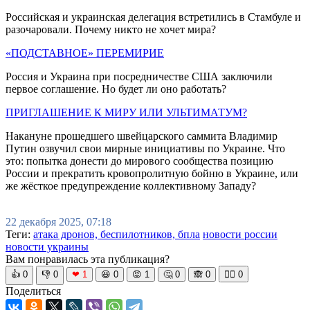
Российская и украинская делегация встретились в Стамбуле и
разочаровали. Почему никто не хочет мира?
«ПОДСТАВНОЕ» ПЕРЕМИРИЕ
Россия и Украина при посредничестве США заключили
первое соглашение. Но будет ли оно работать?
ПРИГЛАШЕНИЕ К МИРУ ИЛИ УЛЬТИМАТУМ?
Накануне прошедшего швейцарского саммита Владимир
Путин озвучил свои мирные инициативы по Украине. Что
это: попытка донести до мирового сообщества позицию
России и прекратить кровопролитную бойню в Украине, или
же жёсткое предупреждение коллективному Западу?
22 декабря 2025, 07:18
Теги:
атака дронов, беспилотников, бпла
новости россии
новости украины
Вам понравилась эта публикация?
👍
0
👎
0
❤
1
😆
0
😡
1
🤔
0
🙈
0
🧘‍♀️
0
Поделиться