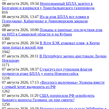
08 августа 2026, 19:34
Неопознанный БПЛА залетел в
Болгарию и взорвался у Трансбалканского газопровода
816
08 августа 2026, 13:47
Из-за атак БПЛА все пляжи в
Геленджике, Кабардинке и Дивноморском закрыли
2689
08 августа 2026, 10:00
Пожары и раненые: последствия атак
на НПЗ в Самарской области и на Кубани
1360
07 августа 2026, 20:34
В Ялте БЭК атаковал пляж, в Керчи
дрон попал в жилой дом
1942
07 августа 2026, 20:11
В Петербурге заочно арестовали Лидию
Невзорову
1171
07 августа 2026, 18:37
Сухогруз под турецким флагом
подвергся атаке БПЛА у порта Новороссийск
1216
07 августа 2026, 17:13
«Веселого молочника» Уолкера вместе
с семьей хотят выдворить из РФ
1262
07 августа 2026, 11:20
США попросили РФ освободить
бывшего морпеха Гилмана: он при смерти?
1250
07 августа 2026, 10:19
Украина ударила по складу Wildberries в