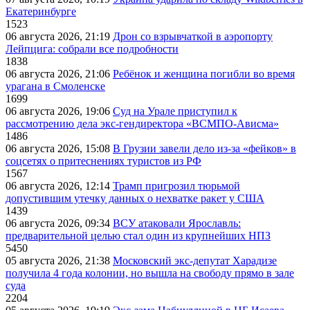
Екатеринбурге
1523
06 августа 2026, 21:19
Дрон со взрывчаткой в аэропорту
Лейпцига: собрали все подробности
1838
06 августа 2026, 21:06
Ребёнок и женщина погибли во время
урагана в Смоленске
1699
06 августа 2026, 19:06
Суд на Урале приступил к
рассмотрению дела экс-гендиректора «ВСМПО-Ависма»
1486
06 августа 2026, 15:08
В Грузии завели дело из-за «фейков» в
соцсетях о притеснениях туристов из РФ
1567
06 августа 2026, 12:14
Трамп пригрозил тюрьмой
допустившим утечку данных о нехватке ракет у США
1439
06 августа 2026, 09:34
ВСУ атаковали Ярославль:
предварительной целью стал один из крупнейших НПЗ
5450
05 августа 2026, 21:38
Московский экс-депутат Харадизе
получила 4 года колонии, но вышла на свободу прямо в зале
суда
2204