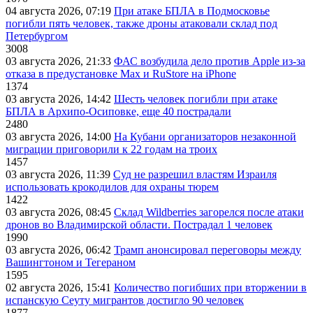
04 августа 2026, 07:19
При атаке БПЛА в Подмосковье
погибли пять человек, также дроны атаковали склад под
Петербургом
3008
03 августа 2026, 21:33
ФАС возбудила дело против Apple из-за
отказа в предустановке Max и RuStore на iPhone
1374
03 августа 2026, 14:42
Шесть человек погибли при атаке
БПЛА в Архипо-Осиповке, еще 40 пострадали
2480
03 августа 2026, 14:00
На Кубани организаторов незаконной
миграции приговорили к 22 годам на троих
1457
03 августа 2026, 11:39
Суд не разрешил властям Израиля
использовать крокодилов для охраны тюрем
1422
03 августа 2026, 08:45
Склад Wildberries загорелся после атаки
дронов во Владимирской области. Пострадал 1 человек
1990
03 августа 2026, 06:42
Трамп анонсировал переговоры между
Вашингтоном и Тегераном
1595
02 августа 2026, 15:41
Количество погибших при вторжении в
испанскую Сеуту мигрантов достигло 90 человек
1877