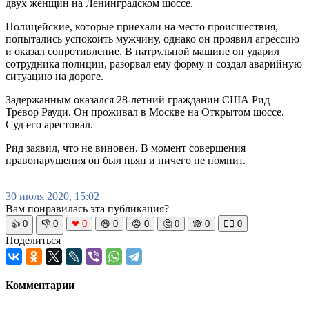
двух женщин на Ленинградском шоссе.
Полицейские, которые приехали на место происшествия,
попытались успокоить мужчину, однако он проявил агрессию
и оказал сопротивление. В патрульной машине он ударил
сотрудника полиции, разорвал ему форму и создал аварийную
ситуацию на дороге.
Задержанным оказался 28-летний гражданин США Рид
Тревор Рауди. Он проживал в Москве на Открытом шоссе.
Суд его арестовал.
Рид заявил, что не виновен. В момент совершения
правонарушения он был пьян и ничего не помнит.
30 июля 2020, 15:02
Вам понравилась эта публикация?
👍
0
👎
0
❤
0
😆
0
😡
0
🤔
0
🙈
0
🧘‍♀️
0
Поделиться
Комментарии