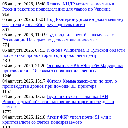
05 августа 2026, 15:48
Reuters: КНДР может разместить в
России ракетное подразделение для ударов по Украине
919
05 августа 2026, 15:01
Под Екатеринбургом взорвали машину
создателя дрона «Упырь», водитель погиб
865
05 августа 2026, 11:03
Суд продлил арест бывшему главе
Росавиации Нерадько по делу о мошенничестве
774
05 августа 2026, 07:13
И снова Wildberries. В Тульской области
после атаки дронов горит сортировочный центр
4816
04 августа 2026, 21:20
Основателя ЧВК «Ястреб» Марущенко
приговорили к 18 годам за похищение военных
1246
04 августа 2026, 15:17
Жителя Крыма задержали по делу о
производстве дронов при помощи 3D‑принтера
1157
04 августа 2026, 13:52
Грузовики экс-начальника ГАИ
Волгоградской области выставили на торги после дела о
взятках
1772
04 августа 2026, 12:18
Агент ФБР украл почти $1 млн в
криптовалюте со счетов подозреваемого
1070