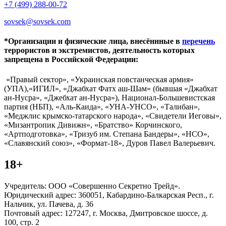
+7 (499) 288-00-72
sovsek@sovsek.com
*Организации и физические лица, внесённные в
перечень
террористов и экстремистов, деятельность которых
запрещена в Российской Федерации:
«Правый сектор», «Украинская повстанческая армия»
(УПА),«ИГИЛ», «Джабхат Фатх аш-Шам» (бывшая «Джабхат
ан-Нусра», «Джебхат ан-Нусра»), Национал-Большевистская
партия (НБП), «Аль-Каида», «УНА-УНСО», «Талибан»,
«Меджлис крымско-татарского народа», «Свидетели Иеговы»,
«Мизантропик Дивижн», «Братство» Корчинского,
«Артподготовка», «Тризуб им. Степана Бандеры», «НСО»,
«Славянский союз», «Формат-18», Дуров Павел Валерьевич.
18+
Учредитель: ООО «Совершенно Секретно Трейд».
Юридический адрес: 360051, Кабардино-Балкарская Респ., г.
Нальчик, ул. Пачева, д. 36
Почтовый адрес: 127247, г. Москва, Дмитровское шоссе, д.
100, стр. 2