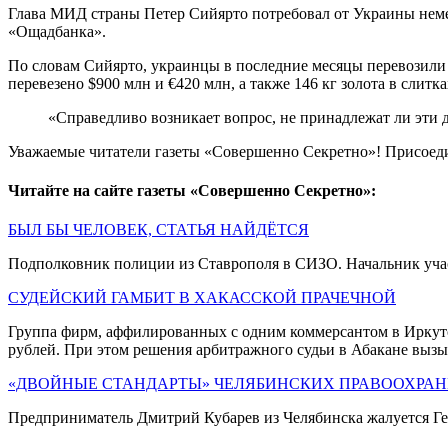
Глава МИД страны Петер Сийярто потребовал от Украины неме
«Ощадбанка».
По словам Сийярто, украинцы в последние месяцы перевозили 
перевезено $900 млн и €420 млн, а также 146 кг золота в слитка
«Справедливо возникает вопрос, не принадлежат ли эти
Уважаемые читатели газеты «Совершенно Секретно»! Присоед
Читайте на сайте газеты «Совершенно Секретно»:
БЫЛ БЫ ЧЕЛОВЕК, СТАТЬЯ НАЙДЁТСЯ
Подполковник полиции из Ставрополя в СИЗО. Начальник учас
СУДЕЙСКИЙ ГАМБИТ В ХАКАССКОЙ ПРАЧЕЧНОЙ
Группа фирм, аффилированных с одним коммерсантом в Иркутс
рублей. При этом решения арбитражного судьи в Абакане вызы
«ДВОЙНЫЕ СТАНДАРТЫ» ЧЕЛЯБИНСКИХ ПРАВООХРА
Предприниматель Дмитрий Кубарев из Челябинска жалуется Г