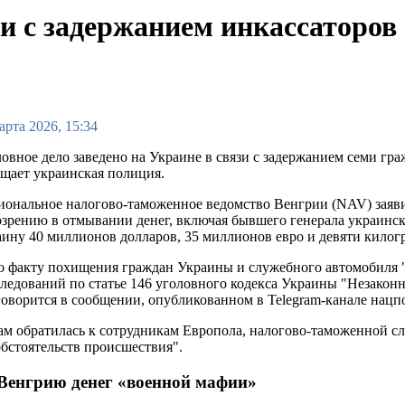
зи с задержанием инкассаторов
арта 2026, 15:34
овное дело заведено на Украине в связи с задержанием семи гр
щает украинская полиция.
ональное налогово-таможенное ведомство Венгрии (NAV) заявил
зрению в отмывании денег, включая бывшего генерала украинск
ину 40 миллионов долларов, 35 миллионов евро и девяти килог
о факту похищения граждан Украины и служебного автомобиля 
ледований по статье 146 уголовного кодекса Украины "Незакон
 говорится в сообщении, опубликованном в Telegram-канале нацп
ам обратилась к сотрудникам Европола, налогово-таможенной с
бстоятельств происшествия".
 Венгрию денег «военной мафии»