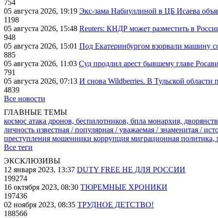
754
05 августа 2026, 19:19
Экс-зама Набиуллиной в ЦБ Исаева объя
1198
05 августа 2026, 15:48
Reuters: КНДР может разместить в Росси
948
05 августа 2026, 15:01
Под Екатеринбургом взорвали машину со
885
05 августа 2026, 11:03
Суд продлил арест бывшему главе Росав
791
05 августа 2026, 07:13
И снова Wildberries. В Тульской области
4839
Все новости
ГЛАВНЫЕ ТЕМЫ
космос
атака дронов, беспилотников, бпла
монархия, дворянств
личность известная / популярная / уважаемая / знаменитая / ис
преступления
мошенники
коррупция
миграционная политика,
Все теги
ЭКСКЛЮЗИВЫ
12 января 2023, 13:37
DUTY FREE НЕ ДЛЯ РОССИИ
199274
16 октября 2023, 08:30
ТЮРЕМНЫЕ ХРОНИКИ
197436
02 ноября 2023, 08:35
ТРУДНОЕ ДЕТСТВО!
188566