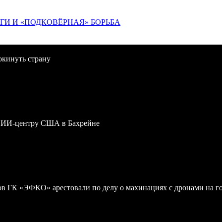
ИГИ И «ПОДКОВЁРНАЯ» БОРЬБА
окинуть страну
му ИИ-центру США в Бахрейне
 ГК «ЭФКО» арестовали по делу о махинациях с дронами на г