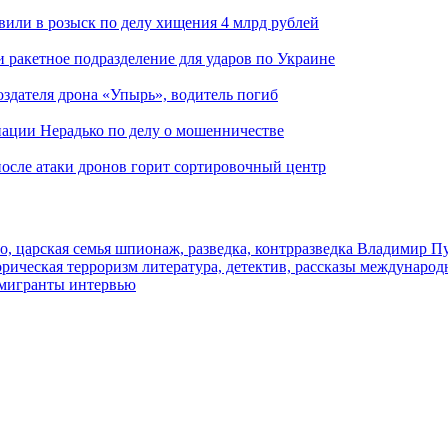
вили в розыск по делу хищения 4 млрд рублей
и ракетное подразделение для ударов по Украине
здателя дрона «Упырь», водитель погиб
иации Нерадько по делу о мошенничестве
 после атаки дронов горит сортировочный центр
о, царская семья
шпионаж, разведка, контрразведка
Владимир П
торическая
терроризм
литература, детектив, рассказы
международ
 мигранты
интервью