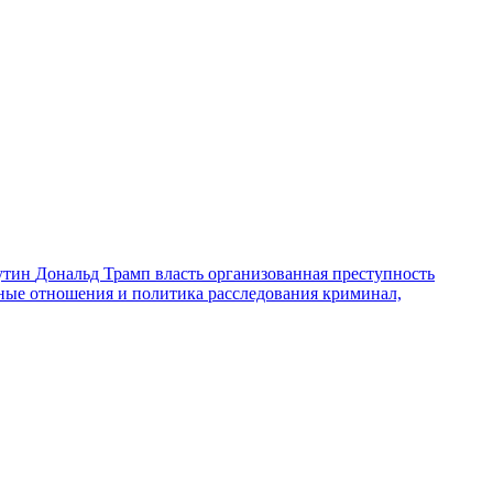
утин
Дональд Трамп
власть
организованная преступность
ные отношения и политика
расследования
криминал,