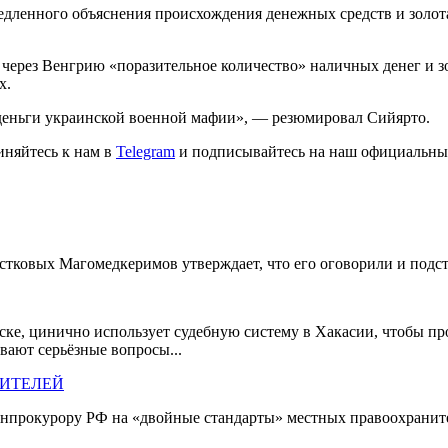
дленного объяснения происхождения денежных средств и золота
через Венгрию «поразительное количество» наличных денег и зо
х.
 деньги украинской военной мафии», — резюмировал Сийярто.
иняйтесь к нам в
Telegram
и подписывайтесь на наш официальны
тковых Магомедкеримов утверждает, что его оговорили и подс
ке, цинично использует судебную систему в Хакасии, чтобы п
вают серьёзные вопросы...
НИТЕЛЕЙ
енпрокурору РФ на «двойные стандарты» местных правоохранит