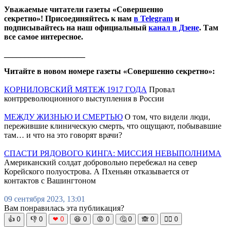
Уважаемые читатели газеты «Совершенно
секретно»! Присоединяйтесь к нам
в Telegram
и
подписывайтесь на наш официальный
канал в Дзене
. Там
все самое интересное.
____________________
Читайте в новом номере газеты «Совершенно секретно»:
КОРНИЛОВСКИЙ МЯТЕЖ 1917 ГОДА
Провал
контрреволюционного выступления в России
МЕЖДУ ЖИЗНЬЮ И СМЕРТЬЮ
О том, что видели люди,
пережившие клиническую смерть, что ощущают, побывавшие
там… и что на это говорят врачи?
СПАСТИ РЯДОВОГО КИНГА: МИССИЯ НЕВЫПОЛНИМА
Американский солдат добровольно перебежал на север
Корейского полуострова. А Пхеньян отказывается от
контактов с Вашингтоном
09 сентября 2023, 13:01
Вам понравилась эта публикация?
👍
0
👎
0
❤
0
😆
0
😡
0
🤔
0
🙈
0
🧘‍♀️
0