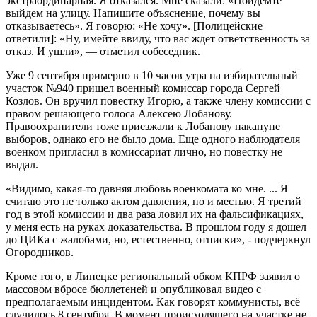
экстраординарная. Я отказался. Мне сказали: «Пойдемте
выйдем на улицу. Напишите объяснение, почему вы
отказываетесь». Я говорю: «Не хочу». [Полицейские
ответили]: «Ну, имейте ввиду, что вас ждет ответственность за
отказ. И ушли», — отметил собеседник.
Уже 9 сентября примерно в 10 часов утра на избирательный
участок №940 пришел военный комиссар города Сергей
Козлов. Он вручил повестку Игорю, а также члену комиссии с
правом решающего голоса Алексею Лобанову.
Правоохранители тоже приезжали к Лобанову накануне
выборов, однако его не было дома. Еще одного наблюдателя
военком пригласил в комиссариат лично, но повестку не
выдал.
«Видимо, какая-то давняя любовь военкомата ко мне. ... Я
считаю это не только актом давления, но и местью. Я третий
год в этой комиссии и два раза ловил их на фальсификациях,
у меня есть на руках доказательства. В прошлом году я дошел
до ЦИКа с жалобами, но, естественно, отписки», - подчеркнул
Огородников.
Кроме того, в Липецке региональный обком КПРФ заявил о
массовом вбросе бюллетеней и опубликовал видео с
предполагаемым инцидентом. Как говорят коммунисты, всё
случилось 8 сентября. В момент происходящего на участке не