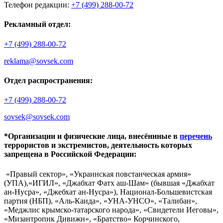
Телефон редакции:
+7 (499) 288-00-72
Рекламный отдел:
+7 (499) 288-00-72
reklama@sovsek.com
Отдел распространения:
+7 (499) 288-00-72
sovsek@sovsek.com
*Организации и физические лица, внесённные в
перечень
террористов и экстремистов, деятельность которых
запрещена в Российской Федерации:
«Правый сектор», «Украинская повстанческая армия»
(УПА),«ИГИЛ», «Джабхат Фатх аш-Шам» (бывшая «Джабхат
ан-Нусра», «Джебхат ан-Нусра»), Национал-Большевистская
партия (НБП), «Аль-Каида», «УНА-УНСО», «Талибан»,
«Меджлис крымско-татарского народа», «Свидетели Иеговы»,
«Мизантропик Дивижн», «Братство» Корчинского,