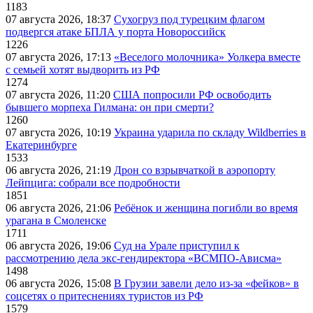
1183
07 августа 2026, 18:37
Сухогруз под турецким флагом
подвергся атаке БПЛА у порта Новороссийск
1226
07 августа 2026, 17:13
«Веселого молочника» Уолкера вместе
с семьей хотят выдворить из РФ
1274
07 августа 2026, 11:20
США попросили РФ освободить
бывшего морпеха Гилмана: он при смерти?
1260
07 августа 2026, 10:19
Украина ударила по складу Wildberries в
Екатеринбурге
1533
06 августа 2026, 21:19
Дрон со взрывчаткой в аэропорту
Лейпцига: собрали все подробности
1851
06 августа 2026, 21:06
Ребёнок и женщина погибли во время
урагана в Смоленске
1711
06 августа 2026, 19:06
Суд на Урале приступил к
рассмотрению дела экс-гендиректора «ВСМПО-Ависма»
1498
06 августа 2026, 15:08
В Грузии завели дело из-за «фейков» в
соцсетях о притеснениях туристов из РФ
1579