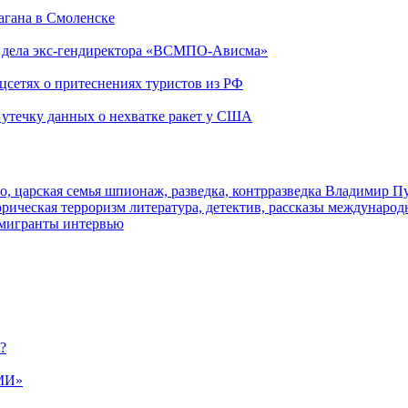
агана в Смоленске
ю дела экс-гендиректора «ВСМПО-Ависма»
оцсетях о притеснениях туристов из РФ
утечку данных о нехватке ракет у США
о, царская семья
шпионаж, разведка, контрразведка
Владимир П
торическая
терроризм
литература, детектив, рассказы
международ
 мигранты
интервью
?
МИ»