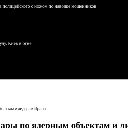
на полицейского с ножом по наводке мошенников
улу, Киев в огне
бъектам и лидерам Ирана
дары по ядерным объектам и л