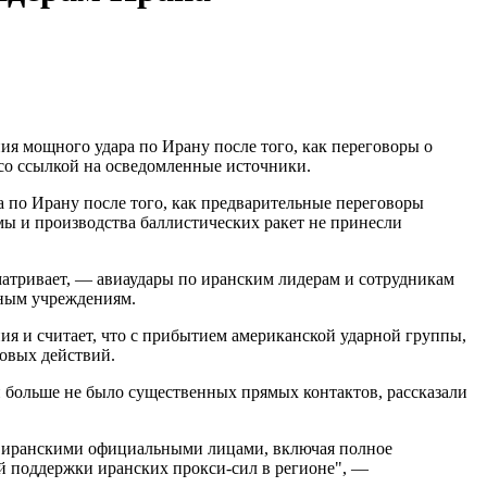
я мощного удара по Ирану после того, как переговоры о
со ссылкой на осведомленные источники.
а по Ирану после того, как предварительные переговоры
 и производства баллистических ракет не принесли
матривает, — авиаудары по иранским лидерам и сотрудникам
нным учреждениям.
ия и считает, что с прибытием американской ударной группы,
ловых действий.
и больше не было существенных прямых контактов, рассказали
с иранскими официальными лицами, включая полное
й поддержки иранских прокси-сил в регионе", —