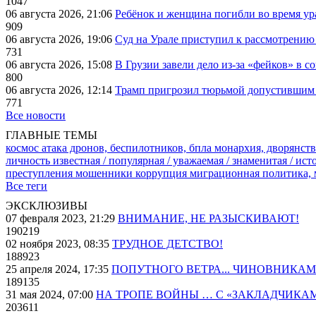
1047
06 августа 2026, 21:06
Ребёнок и женщина погибли во время ур
909
06 августа 2026, 19:06
Суд на Урале приступил к рассмотрени
731
06 августа 2026, 15:08
В Грузии завели дело из-за «фейков» в с
800
06 августа 2026, 12:14
Трамп пригрозил тюрьмой допустившим 
771
Все новости
ГЛАВНЫЕ ТЕМЫ
космос
атака дронов, беспилотников, бпла
монархия, дворянств
личность известная / популярная / уважаемая / знаменитая / ис
преступления
мошенники
коррупция
миграционная политика,
Все теги
ЭКСКЛЮЗИВЫ
07 февраля 2023, 21:29
ВНИМАНИЕ, НЕ РАЗЫСКИВАЮТ!
190219
02 ноября 2023, 08:35
ТРУДНОЕ ДЕТСТВО!
188923
25 апреля 2024, 17:35
ПОПУТНОГО ВЕТРА... ЧИНОВНИКАМ
189135
31 мая 2024, 07:00
НА ТРОПЕ ВОЙНЫ … С «ЗАКЛАДЧИКА
203611