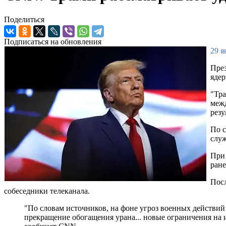
Поделиться
Подписаться на обновления
29 я
През
ядер
"Тра
межд
резу
По с
служ
При 
ране
Посл
собеседники телеканала.
"По словам источников, на фоне угроз военных действ
прекращение обогащения урана... новые ограничения на