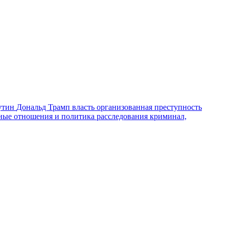
утин
Дональд Трамп
власть
организованная преступность
ные отношения и политика
расследования
криминал,