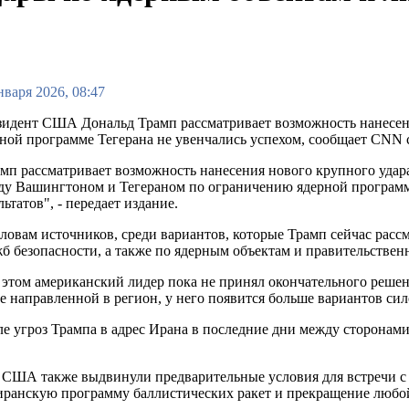
нваря 2026, 08:47
идент США Дональд Трамп рассматривает возможность нанесени
ной программе Тегерана не увенчались успехом, сообщает CNN 
мп рассматривает возможность нанесения нового крупного удар
у Вашингтоном и Тегераном по ограничению ядерной программы
льтатов", - передает издание.
ловам источников, среди вариантов, которые Трамп сейчас расс
б безопасности, а также по ядерным объектам и правительстве
этом американский лидер пока не принял окончательного решен
е направленной в регион, у него появится больше вариантов си
е угроз Трампа в адрес Ирана в последние дни между сторонам
ий США также выдвинули предварительные условия для встречи 
 иранскую программу баллистических ракет и прекращение любо