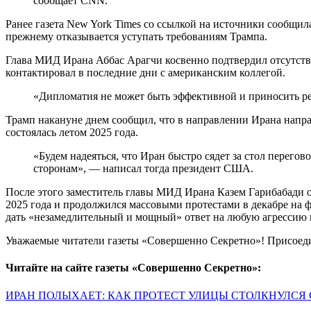
сообщает CNN.
Ранее газета New York Times со ссылкой на источники сообщил
прежнему отказывается уступать требованиям Трампа.
Глава МИД Ирана Аббас Арагчи косвенно подтвердил отсутствие
контактировал в последние дни с американским коллегой.
«Дипломатия не может быть эффективной и приносить ре
Трамп накануне днем сообщил, что в направлении Ирана направл
состоялась летом 2025 года.
«Будем надеяться, что Иран быстро сядет за стол пере
сторонам», — написал тогда президент США.
После этого заместитель главы МИД Ирана Казем Гарибабади о
2025 года и продолжился массовыми протестами в декабре на 
дать «незамедлительный и мощный» ответ на любую агрессию 
Уважаемые читатели газеты «Совершенно Секретно»! Присоед
Читайте на сайте газеты «Совершенно Секретно»:
ИРАН ПОЛЫХАЕТ: КАК ПРОТЕСТ УЛИЦЫ СТОЛКНУЛСЯ