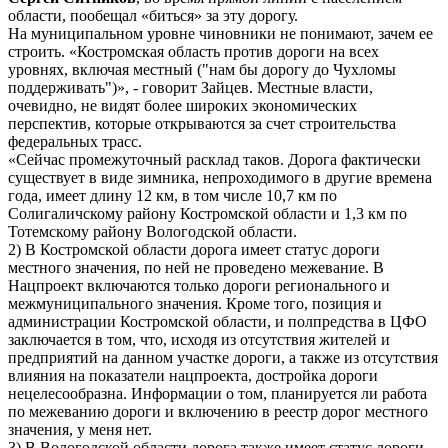
области, пообещал «биться» за эту дорогу.
На муниципальном уровне чиновники не понимают, зачем ее
строить. «Костромская область против дороги на всех
уровнях, включая местный ("нам бы дорогу до Чухломы
поддерживать")», - говорит Зайцев. Местные власти,
очевидно, не видят более широких экономических
перспектив, которые открываются за счет строительства
федеральных трасс.
«Сейчас промежуточный расклад таков. Дорога фактически
существует в виде зимника, непроходимого в другие времена
года, имеет длину 12 км, в том числе 10,7 км по
Солигаличскому району Костромской области и 1,3 км по
Тотемскому району Вологодской области.
2) В Костромской области дорога имеет статус дороги
местного значения, по ней не проведено межевание. В
Нацпроект включаются только дороги регионального и
межмуниципального значения. Кроме того, позиция и
администрации Костромской области, и полпредства в ЦФО
заключается в том, что, исходя из отсутствия жителей и
предприятий на данном участке дороги, а также из отсутствия
влияния на показатели нацпроекта, достройка дороги
нецелесообразна. Информации о том, планируется ли работа
по межеванию дороги и включению в реестр дорог местного
значения, у меня нет.
3) В Вологодской области дорога также имеет статус дороги