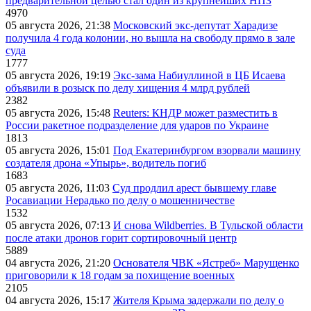
предварительной целью стал один из крупнейших НПЗ
4970
05 августа 2026, 21:38
Московский экс-депутат Харадизе
получила 4 года колонии, но вышла на свободу прямо в зале
суда
1777
05 августа 2026, 19:19
Экс-зама Набиуллиной в ЦБ Исаева
объявили в розыск по делу хищения 4 млрд рублей
2382
05 августа 2026, 15:48
Reuters: КНДР может разместить в
России ракетное подразделение для ударов по Украине
1813
05 августа 2026, 15:01
Под Екатеринбургом взорвали машину
создателя дрона «Упырь», водитель погиб
1683
05 августа 2026, 11:03
Суд продлил арест бывшему главе
Росавиации Нерадько по делу о мошенничестве
1532
05 августа 2026, 07:13
И снова Wildberries. В Тульской области
после атаки дронов горит сортировочный центр
5889
04 августа 2026, 21:20
Основателя ЧВК «Ястреб» Марущенко
приговорили к 18 годам за похищение военных
2105
04 августа 2026, 15:17
Жителя Крыма задержали по делу о