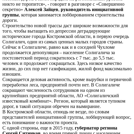
никто не торопится», - говорит в разговоре с «Совершенно
секретно»
Алексей Зайцев
,
руководитель инициативной
группы
, которая занимается лоббированием строительства
дороги.
Строительство новой трассы даст широкие возможности для
того, чтобы вытащить из депрессии деградирующие
исторические города Костромской области, в первую очередь
Солигалич, один из самых ценных малых городов страны.
Сейчас в Солигаличе, равно как и в соседней Чухломе
продолжается депопуляция – население Солигалича за
постсоветский период сократилось с 7 тыс. до 5,5 тыс.
человек и продолжает сокращаться. Здесь низкое качество
жизни, до сих пор нет газификации, жилой фонд максимально
изношен.
Сокращается деловая активность, кроме вырубки и первичной
переработки леса, предприятий почти нет. В Солигаличе
сокращают численность сотрудников на одном из
крупнейших предприятий области, АО «Солигаличский
известковый комбинат». Регион, который является тупиком
дорог, в такой ситуации обречен на вымирание.
В Костромской области, отнюдь не везде, по словам
представителей инициативной группы, лоббирующей вопрос,
есть понимание о важности проекта.
С одной стороны, еще в 2015 году,
губернатор региона
Сергей Ситников
, во время прямой линии с населением