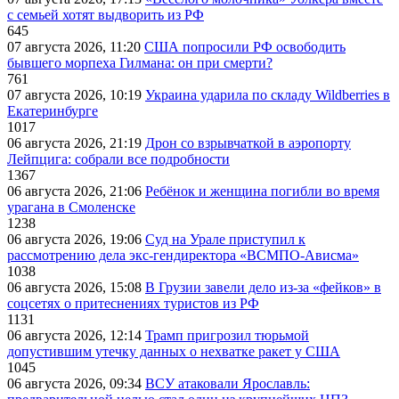
с семьей хотят выдворить из РФ
645
07 августа 2026, 11:20
США попросили РФ освободить
бывшего морпеха Гилмана: он при смерти?
761
07 августа 2026, 10:19
Украина ударила по складу Wildberries в
Екатеринбурге
1017
06 августа 2026, 21:19
Дрон со взрывчаткой в аэропорту
Лейпцига: собрали все подробности
1367
06 августа 2026, 21:06
Ребёнок и женщина погибли во время
урагана в Смоленске
1238
06 августа 2026, 19:06
Суд на Урале приступил к
рассмотрению дела экс-гендиректора «ВСМПО-Ависма»
1038
06 августа 2026, 15:08
В Грузии завели дело из-за «фейков» в
соцсетях о притеснениях туристов из РФ
1131
06 августа 2026, 12:14
Трамп пригрозил тюрьмой
допустившим утечку данных о нехватке ракет у США
1045
06 августа 2026, 09:34
ВСУ атаковали Ярославль: