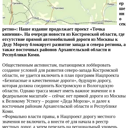
ер
ше
нн
о
сек
ретно»: Наше издание продолжает проект «Точка
кипения». На очереди новости из Костромской области, где
отсутствие прямой автомобильной дороги из Москвы к
Деду Морозу блокирует развитие запада и севера региона, а
также восточных районов Архангельской области и
Республики Коми.
Общественным активистам, пытающимся лоббировать
создание условий для развития северо-запада Костромской
области, не удается включить в план программ Нацпроекта
«Безопасные и качественные дороги», будущую дорогу,
которая должна соединить Костромскую и Вологодскую
области. Однако трасса может иметь важное значение и в
федеральном масштабе – сейчас нет прямой дороги из Москвы
к Великому Устюгу – родине «Деда Мороза», и далее к
восточным районам Архангельской области и Республике
Коми.
«Формально власти правы, в Нацпроект дорогу местного
значения не включить, а внести её для начала в реестр
местных дорог, а затем передать на региональный уровень