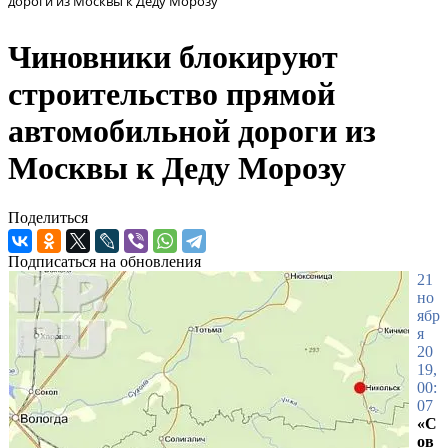
дороги из Москвы к Деду Морозу
Чиновники блокируют
строительство прямой
автомобильной дороги из
Москвы к Деду Морозу
Поделиться
Подписаться на обновления
21
но
ябр
я
20
19,
00:
07
«С
ов