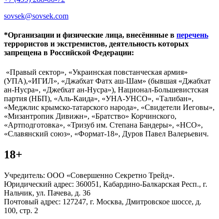
sovsek@sovsek.com
*Организации и физические лица, внесённные в
перечень
террористов и экстремистов, деятельность которых
запрещена в Российской Федерации:
«Правый сектор», «Украинская повстанческая армия»
(УПА),«ИГИЛ», «Джабхат Фатх аш-Шам» (бывшая «Джабхат
ан-Нусра», «Джебхат ан-Нусра»), Национал-Большевистская
партия (НБП), «Аль-Каида», «УНА-УНСО», «Талибан»,
«Меджлис крымско-татарского народа», «Свидетели Иеговы»,
«Мизантропик Дивижн», «Братство» Корчинского,
«Артподготовка», «Тризуб им. Степана Бандеры», «НСО»,
«Славянский союз», «Формат-18», Дуров Павел Валерьевич.
18+
Учредитель: ООО «Совершенно Секретно Трейд».
Юридический адрес: 360051, Кабардино-Балкарская Респ., г.
Нальчик, ул. Пачева, д. 36
Почтовый адрес: 127247, г. Москва, Дмитровское шоссе, д.
100, стр. 2