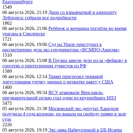
Екатеринбурге
1549
06 августа 2026, 21:19
Дрон со взрывчаткой в аэропорту
Лейпцига: собрали все подробности
1862
06 августа 2026, 21:06
Ребёнок и женщина погибли во время
урагана в Смоленске
1721
06 августа 2026, 19:06
Суд на Урале приступил к
рассмотрению дела экс-гендиректора «ВСМПО-Ависма»
1510
06 августа 2026, 15:08
В Грузии завели дело из-за «фейков» в
соцсетях о притеснениях туристов из РФ
1589
06 августа 2026, 12:14
Трамп пригрозил тюрьмой
допустившим утечку данных о нехватке ракет у США
1460
06 августа 2026, 09:34
ВСУ атаковали Ярославль:
предварительной целью стал один из крупнейших НПЗ
5475
05 августа 2026, 21:38
Московский экс-депутат Харадизе
получила 4 года колонии, но вышла на свободу прямо в зале
суда
2226
05 августа 2026, 19:19
Экс-зама Набиуллиной в ЦБ Исаева