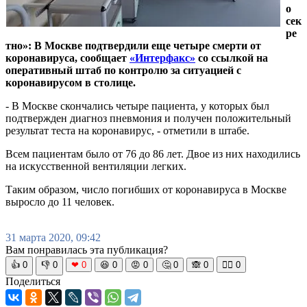
о
сек
ре
тно»: В Москве подтвердили еще четыре смерти от
коронавируса, сообщает
«Интерфакс»
со ссылкой на
оперативный штаб по контролю за ситуацией с
коронавирусом в столице.
- В Москве скончались четыре пациента, у которых был
подтвержден диагноз пневмония и получен положительный
результат теста на коронавирус, - отметили в штабе.
Всем пациентам было от 76 до 86 лет. Двое из них находились
на искусственной вентиляции легких.
Таким образом, число погибших от коронавируса в Москве
выросло до 11 человек.
31 марта 2020, 09:42
Вам понравилась эта публикация?
👍
0
👎
0
❤
0
😆
0
😡
0
🤔
0
🙈
0
🧘‍♀️
0
Поделиться