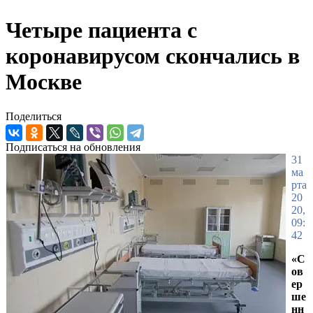
Четыре пациента с
коронавирусом скончались в
Москве
Поделиться
Подписаться на обновления
31
ма
рта
20
20,
09:
42
«С
ов
ер
ше
нн