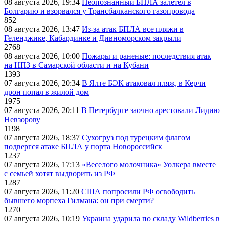
08 августа 2026, 19:34
Неопознанный БПЛА залетел в
Болгарию и взорвался у Трансбалканского газопровода
852
08 августа 2026, 13:47
Из-за атак БПЛА все пляжи в
Геленджике, Кабардинке и Дивноморском закрыли
2768
08 августа 2026, 10:00
Пожары и раненые: последствия атак
на НПЗ в Самарской области и на Кубани
1393
07 августа 2026, 20:34
В Ялте БЭК атаковал пляж, в Керчи
дрон попал в жилой дом
1975
07 августа 2026, 20:11
В Петербурге заочно арестовали Лидию
Невзорову
1198
07 августа 2026, 18:37
Сухогруз под турецким флагом
подвергся атаке БПЛА у порта Новороссийск
1237
07 августа 2026, 17:13
«Веселого молочника» Уолкера вместе
с семьей хотят выдворить из РФ
1287
07 августа 2026, 11:20
США попросили РФ освободить
бывшего морпеха Гилмана: он при смерти?
1270
07 августа 2026, 10:19
Украина ударила по складу Wildberries в