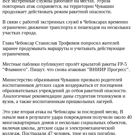
Все экстренные службы работают на местах. Угроза
повторных атак сохраняется, на территории Чувашии
продолжает действовать режим ракетной опасности.
В связи с работой экстренных служб в Чебоксарах временно
ограничено движение транспорта и пешеходов на нескольких
участках города.
Глава Чебоксар Станислав Трофимов попросил жителей
заранее продумывать маршруты и учитывать действующие
ограничения.
Местные паблики публикуют пролёт крылатой ракеты FP-5
"Фламинго". Пишут. что снова атакован "ВНИИР Прогресс".
Министерство образования Чувашии призвало родителей
воспитанников детских садов воздержаться от посещения
образовательных учреждений до отбоя ракетной опасности.
Аналогичные рекомендации даны студентам техникумов и
вузов, а также воспитанникам пришкольных лагерей.
Это уже вторая атака на Чебоксары за последний месяц. В
начале мая в результате удара повреждения получили около 40
многоквартирных домов и несколько социальных объектов,
включая школы, детские сады и электромеханический
колледж. Пострадали 47 человек, трое из них погибли,