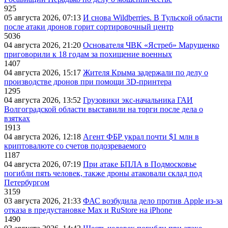
925
05 августа 2026, 07:13
И снова Wildberries. В Тульской области
после атаки дронов горит сортировочный центр
5036
04 августа 2026, 21:20
Основателя ЧВК «Ястреб» Марущенко
приговорили к 18 годам за похищение военных
1407
04 августа 2026, 15:17
Жителя Крыма задержали по делу о
производстве дронов при помощи 3D‑принтера
1295
04 августа 2026, 13:52
Грузовики экс-начальника ГАИ
Волгоградской области выставили на торги после дела о
взятках
1913
04 августа 2026, 12:18
Агент ФБР украл почти $1 млн в
криптовалюте со счетов подозреваемого
1187
04 августа 2026, 07:19
При атаке БПЛА в Подмосковье
погибли пять человек, также дроны атаковали склад под
Петербургом
3159
03 августа 2026, 21:33
ФАС возбудила дело против Apple из-за
отказа в предустановке Max и RuStore на iPhone
1490