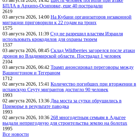
03 августа 2026, 14:42
Шесть человек погибли при атаке
БПЛА в Архипо-Осиповке, еще 40 пострадали
2619
03 августа 2026, 14:00
На Кубани организаторов незаконной
миграции приговорили к 22 годам на троих
1575
03 августа 2026, 11:39
Суд не разрешил властям Израиля
использовать крокодилов для охраны тюрем
1537
03 августа 2026, 08:45
Склад Wildberries загорелся после атаки
дронов во Владимирской области. Пострадал 1 человек
2104
03 августа 2026, 06:42
Трамп анонсировал переговоры между
Вашингтоном и Тегераном
1712
02 августа 2026, 15:41
Количество погибших при вторжении в
испанскую Сеуту мигрантов достигло 90 человек
1993
02 августа 2026, 13:36
Два моста за сутки обрушились в
Приморье в результате паводка
1993
02 августа 2026, 10:36
268 многодетным семьям в Адыгее
выдали непригодную для строительства землю на болотах
1995
Все новости