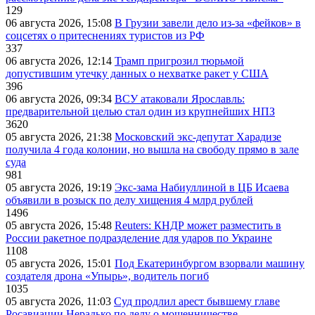
129
06 августа 2026, 15:08
В Грузии завели дело из-за «фейков» в
соцсетях о притеснениях туристов из РФ
337
06 августа 2026, 12:14
Трамп пригрозил тюрьмой
допустившим утечку данных о нехватке ракет у США
396
06 августа 2026, 09:34
ВСУ атаковали Ярославль:
предварительной целью стал один из крупнейших НПЗ
3620
05 августа 2026, 21:38
Московский экс-депутат Харадизе
получила 4 года колонии, но вышла на свободу прямо в зале
суда
981
05 августа 2026, 19:19
Экс-зама Набиуллиной в ЦБ Исаева
объявили в розыск по делу хищения 4 млрд рублей
1496
05 августа 2026, 15:48
Reuters: КНДР может разместить в
России ракетное подразделение для ударов по Украине
1108
05 августа 2026, 15:01
Под Екатеринбургом взорвали машину
создателя дрона «Упырь», водитель погиб
1035
05 августа 2026, 11:03
Суд продлил арест бывшему главе
Росавиации Нерадько по делу о мошенничестве