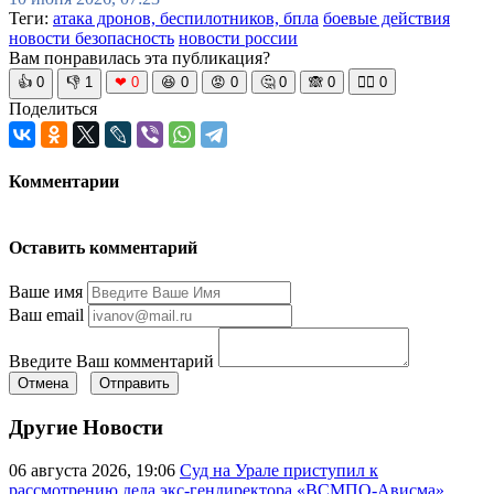
Теги:
атака дронов, беспилотников, бпла
боевые действия
новости безопасность
новости россии
Вам понравилась эта публикация?
👍
0
👎
1
❤
0
😆
0
😡
0
🤔
0
🙈
0
🧘‍♀️
0
Поделиться
Комментарии
Оставить комментарий
Ваше имя
Ваш email
Введите Ваш комментарий
Отмена
Отправить
Другие Новости
06 августа 2026, 19:06
Суд на Урале приступил к
рассмотрению дела экс-гендиректора «ВСМПО-Ависма»