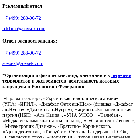
Рекламный отдел:
+7 (499) 288-00-72
reklama@sovsek.com
Отдел распространения:
+7 (499) 288-00-72
sovsek@sovsek.com
*Организации и физические лица, внесённные в
перечень
террористов и экстремистов, деятельность которых
запрещена в Российской Федерации:
«Правый сектор», «Украинская повстанческая армия»
(УПА),«ИГИЛ», «Джабхат Фатх аш-Шам» (бывшая «Джабхат
ан-Нусра», «Джебхат ан-Нусра»), Национал-Большевистская
партия (НБП), «Аль-Каида», «УНА-УНСО», «Талибан»,
«Меджлис крымско-татарского народа», «Свидетели Иеговы»,
«Мизантропик Дивижн», «Братство» Корчинского,
«Артподготовка», «Тризуб им. Степана Бандеры», «НСО»,
«Славянский союз», «Формат-18», Дуров Павел Валерьевич.