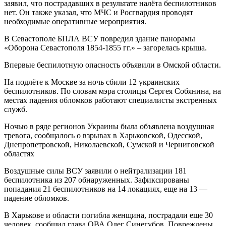
заявил, что пострадавших в результате налёта беспилотников
нет. Он также указал, что МЧС и Росгвардия проводят
необходимые оперативные мероприятия.
В Севастополе БПЛА ВСУ повредил здание панорамы
«Оборона Севастополя 1854-1855 гг.» – загорелась крыша.
Впервые беспилотную опасность объявили в Омской области.
На подлёте к Москве за ночь сбили 12 украинских
беспилотников. По словам мэра столицы Сергея Собянина, на
местах падения обломков работают специалисты экстренных
служб.
Ночью в ряде регионов Украины была объявлена воздушная
тревога, сообщалось о взрывах в Харьковской, Одесской,
Днепропетровской, Николаевской, Сумской и Черниговской
областях
Воздушные силы ВСУ заявили о нейтрализации 181
беспилотника из 207 обнаруженных. Зафиксированы
попадания 21 беспилотников на 14 локациях, еще на 13 —
падение обломков.
В Харькове и области погибла женщина, пострадали еще 30
человек, сообщил глава ОВА Олег Синегубов. Повреждены