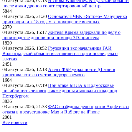
05 августа 2026, 07:13
И снова Wildberries. В Тульской области
после атаки дронов горит сортировочный центр
5844
04 августа 2026, 21:20
Основателя ЧВК «Ястреб» Марущенко
приговорили к 18 годам за похищение военных
2070
04 августа 2026, 15:17
Жителя Крыма задержали по делу о
производстве дронов при помощи 3D‑принтера
1820
04 августа 2026, 13:52
Грузовики экс-начальника ГАИ
Волгоградской области выставили на торги после дела о
взятках
2451
04 августа 2026, 12:18
Агент ФБР украл почти $1 млн в
криптовалюте со счетов подозреваемого
1684
04 августа 2026, 07:19
При атаке БПЛА в Подмосковье
погибли пять человек, также дроны атаковали склад под
Петербургом
3836
03 августа 2026, 21:33
ФАС возбудила дело против Apple из-за
отказа в предустановке Max и RuStore на iPhone
2001
Все новости