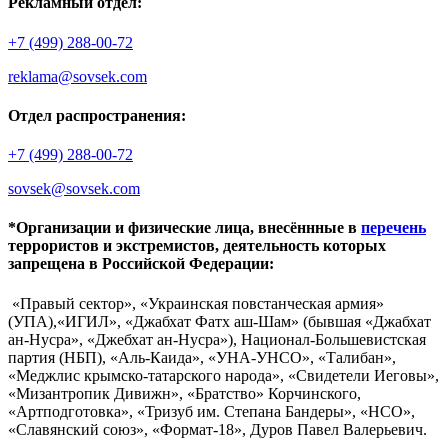
Рекламный отдел:
+7 (499) 288-00-72
reklama@sovsek.com
Отдел распространения:
+7 (499) 288-00-72
sovsek@sovsek.com
*Организации и физические лица, внесённные в
перечень
террористов и экстремистов, деятельность которых
запрещена в Российской Федерации:
«Правый сектор», «Украинская повстанческая армия»
(УПА),«ИГИЛ», «Джабхат Фатх аш-Шам» (бывшая «Джабхат
ан-Нусра», «Джебхат ан-Нусра»), Национал-Большевистская
партия (НБП), «Аль-Каида», «УНА-УНСО», «Талибан»,
«Меджлис крымско-татарского народа», «Свидетели Иеговы»,
«Мизантропик Дивижн», «Братство» Корчинского,
«Артподготовка», «Тризуб им. Степана Бандеры», «НСО»,
«Славянский союз», «Формат-18», Дуров Павел Валерьевич.