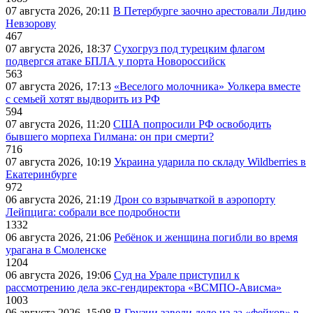
07 августа 2026, 20:11
В Петербурге заочно арестовали Лидию
Невзорову
467
07 августа 2026, 18:37
Сухогруз под турецким флагом
подвергся атаке БПЛА у порта Новороссийск
563
07 августа 2026, 17:13
«Веселого молочника» Уолкера вместе
с семьей хотят выдворить из РФ
594
07 августа 2026, 11:20
США попросили РФ освободить
бывшего морпеха Гилмана: он при смерти?
716
07 августа 2026, 10:19
Украина ударила по складу Wildberries в
Екатеринбурге
972
06 августа 2026, 21:19
Дрон со взрывчаткой в аэропорту
Лейпцига: собрали все подробности
1332
06 августа 2026, 21:06
Ребёнок и женщина погибли во время
урагана в Смоленске
1204
06 августа 2026, 19:06
Суд на Урале приступил к
рассмотрению дела экс-гендиректора «ВСМПО-Ависма»
1003
06 августа 2026, 15:08
В Грузии завели дело из-за «фейков» в