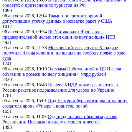
соцсетях о притеснениях туристов из РФ
1090
06 августа 2026, 12:14
Трамп пригрозил тюрьмой
допустившим утечку данных о нехватке ракет у США
1012
06 августа 2026, 09:34
ВСУ атаковали Ярославль:
предварительной целью стал один из крупнейших НПЗ
4931
05 августа 2026, 21:38
Московский экс-депутат Харадизе
получила 4 года колонии, но вышла на свободу прямо в зале
суда
1741
05 августа 2026, 19:19
Экс-зама Набиуллиной в ЦБ Исаева
объявили в розыск по делу хищения 4 млрд рублей
2330
05 августа 2026, 15:48
Reuters: КНДР может разместить в
России ракетное подразделение для ударов по Украине
1781
05 августа 2026, 15:01
Под Екатеринбургом взорвали машину
создателя дрона «Упырь», водитель погиб
1651
05 августа 2026, 11:03
Суд продлил арест бывшему главе
Росавиации Нерадько по делу о мошенничестве
1498