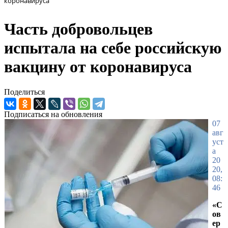
коронавируса
Часть добровольцев
испытала на себе российскую
вакцину от коронавируса
Поделиться
Подписаться на обновления
07
авг
уст
а
20
20,
08:
46
«С
ов
ер