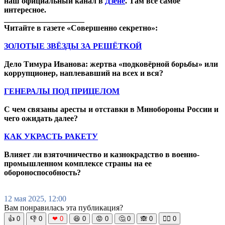
наш официальный канал в
Дзене
. Там все самое
интересное.
____________________
Читайте в газете «Совершенно секретно»:
ЗОЛОТЫЕ ЗВЁЗДЫ ЗА РЕШЁТКОЙ
Дело Тимура Иванова: жертва «подковёрной борьбы» или
коррупционер, наплевавший на всех и вся?
ГЕНЕРАЛЫ ПОД ПРИЦЕЛОМ
С чем связаны аресты и отставки в Минобороны России и
чего ожидать далее?
КАК УКРАСТЬ РАКЕТУ
Влияет ли взяточничество и казнокрадство в военно-
промышленном комплексе страны на ее
обороноспособность?
12 мая 2025, 12:00
Вам понравилась эта публикация?
👍
0
👎
0
❤
0
😆
0
😡
0
🤔
0
🙈
0
🧘‍♀️
0