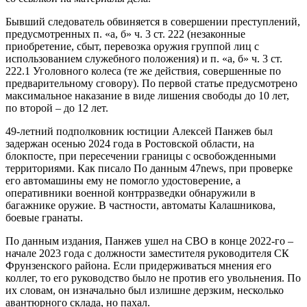
Бывший следователь обвиняется в совершении преступлений,
предусмотренных п. «а, б» ч. 3 ст. 222 (незаконные
приобретение, сбыт, перевозка оружия группой лиц с
использованием служебного положения) и п. «а, б» ч. 3 ст.
222.1 Уголовного колеса (те же действия, совершенные по
предварительному сговору). По первой статье предусмотрено
максимальное наказание в виде лишения свободы до 10 лет,
по второй – до 12 лет.
49-летний подполковник юстиции Алексей Панжев был
задержан осенью 2024 года в Ростовской области, на
блокпосте, при пересечении границы с освобожденными
территориями. Как писало По данным 47news, при проверке
его автомашины ему не помогло удостоверение, а
оперативники военной контрразведки обнаружили в
багажнике оружие. В частности, автоматы Калашникова,
боевые гранаты.
По данным издания, Панжев ушел на СВО в конце 2022-го –
начале 2023 года с должности заместителя руководителя СК
Фрунзенского района. Если придерживаться мнения его
коллег, то его руководство было не против его увольнения. По
их словам, он изначально был излишне дерзким, несколько
авантюрного склада, но пахал.