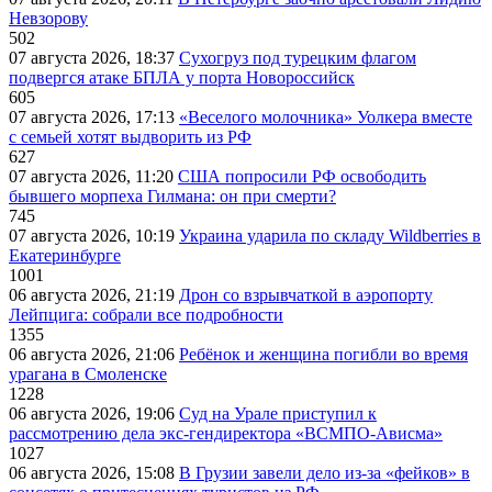
Невзорову
502
07 августа 2026, 18:37
Сухогруз под турецким флагом
подвергся атаке БПЛА у порта Новороссийск
605
07 августа 2026, 17:13
«Веселого молочника» Уолкера вместе
с семьей хотят выдворить из РФ
627
07 августа 2026, 11:20
США попросили РФ освободить
бывшего морпеха Гилмана: он при смерти?
745
07 августа 2026, 10:19
Украина ударила по складу Wildberries в
Екатеринбурге
1001
06 августа 2026, 21:19
Дрон со взрывчаткой в аэропорту
Лейпцига: собрали все подробности
1355
06 августа 2026, 21:06
Ребёнок и женщина погибли во время
урагана в Смоленске
1228
06 августа 2026, 19:06
Суд на Урале приступил к
рассмотрению дела экс-гендиректора «ВСМПО-Ависма»
1027
06 августа 2026, 15:08
В Грузии завели дело из-за «фейков» в