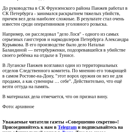
До руководства в СК Фрунзенского района Панжев работал в
СК Петербурга - занимался раскрытием тяжелых убийств,
причем вел дела наиболее сложные. В результате стал очень
известен среди оперативников уголовного розыска.
Например, он расследовал "дело Лося" - одного из самых
серьезных гангстеров и наркодилеров Петербурга Александра
Курьякова. В его производстве было дело Натальи
Баландиной — петербурженки, подозревавшейся в убийстве
своего ребёнка на отдыхе в Тунисе.
В Луганске Панжев возглавил один из территориальных
отделов Следственного комитета. По мнению его товарищей
в самом Ростове-на-Дону, "этот ворох оружия он вез не для
продажи, а как сувениры … себе". Действительно, что ещё
везти оттуда на память.
В материалах дела отмечается, что он признал вину.
Фото: архивное
Уважаемые читатели газеты «Совершенно секретно»!
Присоединяйтесь к нам в
Telegram
и подписывайтесь на