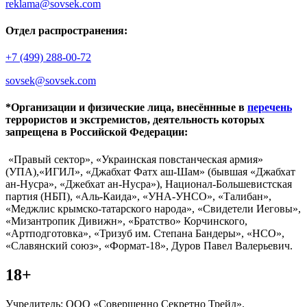
reklama@sovsek.com
Отдел распространения:
+7 (499) 288-00-72
sovsek@sovsek.com
*Организации и физические лица, внесённные в
перечень
террористов и экстремистов, деятельность которых
запрещена в Российской Федерации:
«Правый сектор», «Украинская повстанческая армия»
(УПА),«ИГИЛ», «Джабхат Фатх аш-Шам» (бывшая «Джабхат
ан-Нусра», «Джебхат ан-Нусра»), Национал-Большевистская
партия (НБП), «Аль-Каида», «УНА-УНСО», «Талибан»,
«Меджлис крымско-татарского народа», «Свидетели Иеговы»,
«Мизантропик Дивижн», «Братство» Корчинского,
«Артподготовка», «Тризуб им. Степана Бандеры», «НСО»,
«Славянский союз», «Формат-18», Дуров Павел Валерьевич.
18+
Учредитель: ООО «Совершенно Секретно Трейд».