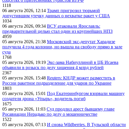
соцсетях о притеснениях туристов из РФ
1118
06 августа 2026, 12:14
Трамп пригрозил тюрьмой
допустившим утечку данных о нехватке ракет у США
1034
06 августа 2026, 09:34
ВСУ атаковали Ярославль:
предварительной целью стал один из крупнейших НПЗ
4959
05 августа 2026, 21:38
Московский экс-депутат Харадизе
получила 4 года колонии, но вышла на свободу прямо в зале
суда
1768
05 августа 2026, 19:19
Экс-зама Набиуллиной в ЦБ Исаева
объявили в розыск по делу хищения 4 млрд рублей
2367
05 августа 2026, 15:48
Reuters: КНДР может разместить в
России ракетное подразделение для ударов по Украине
1803
05 августа 2026, 15:01
Под Екатеринбургом взорвали машину
создателя дрона «Упырь», водитель погиб
1675
05 августа 2026, 11:03
Суд продлил арест бывшему главе
Росавиации Нерадько по делу о мошенничестве
1522
05 августа 2026, 07:13
И снова Wildberries. В Тульской области