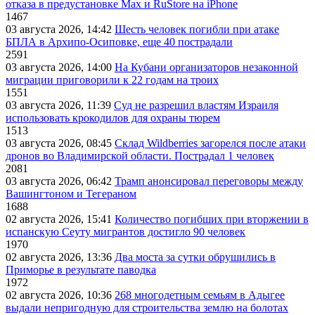
отказа в предустановке Max и RuStore на iPhone
1467
03 августа 2026, 14:42
Шесть человек погибли при атаке
БПЛА в Архипо-Осиповке, еще 40 пострадали
2591
03 августа 2026, 14:00
На Кубани организаторов незаконной
миграции приговорили к 22 годам на троих
1551
03 августа 2026, 11:39
Суд не разрешил властям Израиля
использовать крокодилов для охраны тюрем
1513
03 августа 2026, 08:45
Склад Wildberries загорелся после атаки
дронов во Владимирской области. Пострадал 1 человек
2081
03 августа 2026, 06:42
Трамп анонсировал переговоры между
Вашингтоном и Тегераном
1688
02 августа 2026, 15:41
Количество погибших при вторжении в
испанскую Сеуту мигрантов достигло 90 человек
1970
02 августа 2026, 13:36
Два моста за сутки обрушились в
Приморье в результате паводка
1972
02 августа 2026, 10:36
268 многодетным семьям в Адыгее
выдали непригодную для строительства землю на болотах