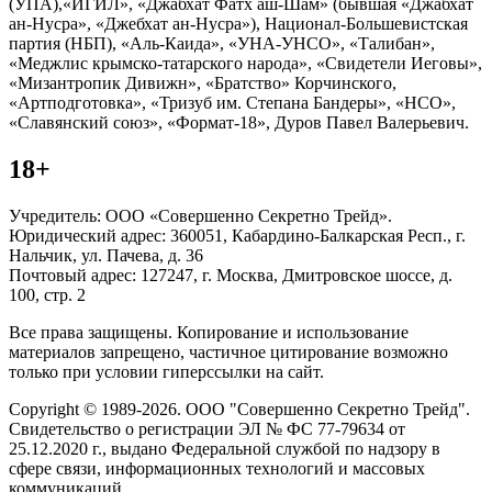
(УПА),«ИГИЛ», «Джабхат Фатх аш-Шам» (бывшая «Джабхат
ан-Нусра», «Джебхат ан-Нусра»), Национал-Большевистская
партия (НБП), «Аль-Каида», «УНА-УНСО», «Талибан»,
«Меджлис крымско-татарского народа», «Свидетели Иеговы»,
«Мизантропик Дивижн», «Братство» Корчинского,
«Артподготовка», «Тризуб им. Степана Бандеры», «НСО»,
«Славянский союз», «Формат-18», Дуров Павел Валерьевич.
18+
Учредитель: ООО «Совершенно Секретно Трейд».
Юридический адрес: 360051, Кабардино-Балкарская Респ., г.
Нальчик, ул. Пачева, д. 36
Почтовый адрес: 127247, г. Москва, Дмитровское шоссе, д.
100, стр. 2
Все права защищены. Копирование и использование
материалов запрещено, частичное цитирование возможно
только при условии гиперссылки на сайт.
Copyright © 1989-2026. ООО "Совершенно Секретно Трейд".
Свидетельство о регистрации ЭЛ № ФС 77-79634 от
25.12.2020 г., выдано Федеральной службой по надзору в
сфере связи, информационных технологий и массовых
коммуникаций.