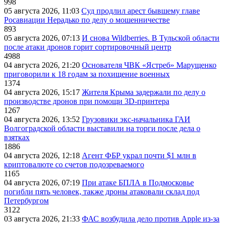
998
05 августа 2026, 11:03
Суд продлил арест бывшему главе
Росавиации Нерадько по делу о мошенничестве
893
05 августа 2026, 07:13
И снова Wildberries. В Тульской области
после атаки дронов горит сортировочный центр
4988
04 августа 2026, 21:20
Основателя ЧВК «Ястреб» Марущенко
приговорили к 18 годам за похищение военных
1374
04 августа 2026, 15:17
Жителя Крыма задержали по делу о
производстве дронов при помощи 3D‑принтера
1267
04 августа 2026, 13:52
Грузовики экс-начальника ГАИ
Волгоградской области выставили на торги после дела о
взятках
1886
04 августа 2026, 12:18
Агент ФБР украл почти $1 млн в
криптовалюте со счетов подозреваемого
1165
04 августа 2026, 07:19
При атаке БПЛА в Подмосковье
погибли пять человек, также дроны атаковали склад под
Петербургом
3122
03 августа 2026, 21:33
ФАС возбудила дело против Apple из-за