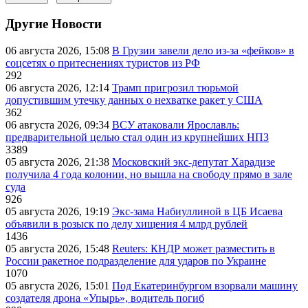
Другие Новости
06 августа 2026, 15:08
В Грузии завели дело из-за «фейков» в
соцсетях о притеснениях туристов из РФ
292
06 августа 2026, 12:14
Трамп пригрозил тюрьмой
допустившим утечку данных о нехватке ракет у США
362
06 августа 2026, 09:34
ВСУ атаковали Ярославль:
предварительной целью стал один из крупнейших НПЗ
3389
05 августа 2026, 21:38
Московский экс-депутат Харадизе
получила 4 года колонии, но вышла на свободу прямо в зале
суда
926
05 августа 2026, 19:19
Экс-зама Набиуллиной в ЦБ Исаева
объявили в розыск по делу хищения 4 млрд рублей
1436
05 августа 2026, 15:48
Reuters: КНДР может разместить в
России ракетное подразделение для ударов по Украине
1070
05 августа 2026, 15:01
Под Екатеринбургом взорвали машину
создателя дрона «Упырь», водитель погиб