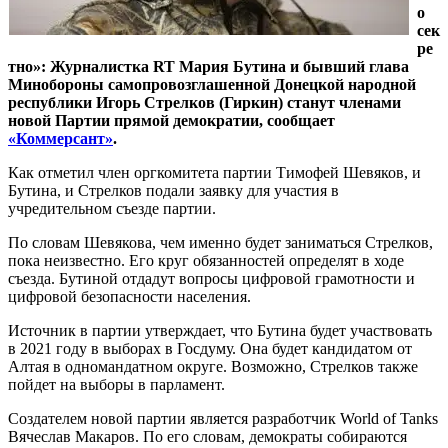
о
сек
ре
тно»: Журналистка RT Мария Бутина и бывший глава
Минобороны самопровозглашенной Донецкой народной
республики Игорь Стрелков (Гиркин) станут членами
новой Партии прямой демократии, сообщает
«Коммерсант»
.
Как отметил член оргкомитета партии Тимофей Шевяков, и
Бутина, и Стрелков подали заявку для участия в
учредительном съезде партии.
По словам Шевякова, чем именно будет заниматься Стрелков,
пока неизвестно. Его круг обязанностей определят в ходе
съезда. Бутиной отдадут вопросы цифровой грамотности и
цифровой безопасности населения.
Источник в партии утверждает, что Бутина будет участвовать
в 2021 году в выборах в Госдуму. Она будет кандидатом от
Алтая в одномандатном округе. Возможно, Стрелков также
пойдет на выборы в парламент.
Создателем новой партии является разработчик World of Tanks
Вячеслав Макаров. По его словам, демократы собираются