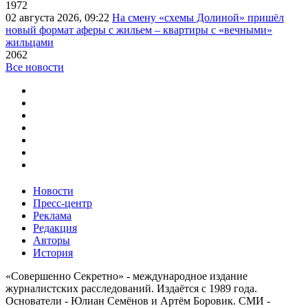
1972
02 августа 2026, 09:22
На смену «схемы Долиной» пришёл
новый формат аферы с жильем – квартиры с «вечными»
жильцами
2062
Все новости
Новости
Пресс-центр
Реклама
Редакция
Авторы
История
«Совершенно Секретно» - международное издание
журналистских расследований. Издаётся с 1989 года.
Основатели - Юлиан Семёнов и Артём Боровик. CМИ -