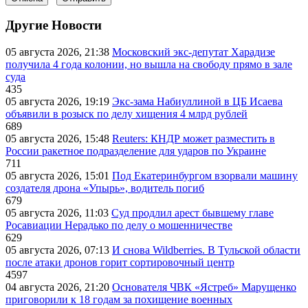
Другие Новости
05 августа 2026, 21:38
Московский экс-депутат Харадизе
получила 4 года колонии, но вышла на свободу прямо в зале
суда
435
05 августа 2026, 19:19
Экс-зама Набиуллиной в ЦБ Исаева
объявили в розыск по делу хищения 4 млрд рублей
689
05 августа 2026, 15:48
Reuters: КНДР может разместить в
России ракетное подразделение для ударов по Украине
711
05 августа 2026, 15:01
Под Екатеринбургом взорвали машину
создателя дрона «Упырь», водитель погиб
679
05 августа 2026, 11:03
Суд продлил арест бывшему главе
Росавиации Нерадько по делу о мошенничестве
629
05 августа 2026, 07:13
И снова Wildberries. В Тульской области
после атаки дронов горит сортировочный центр
4597
04 августа 2026, 21:20
Основателя ЧВК «Ястреб» Марущенко
приговорили к 18 годам за похищение военных