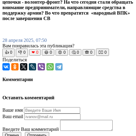
цепочки - волонтер-фронт? На что сегодня стали обращать
внимание предприниматели, направляющие средства в
поддержку армии? Во что превратится «народный ВПК»
после завершения СВ
28 апреля 2025, 07:50
Вам понравилась эта публикация?
👍
0
👎
0
❤
0
😆
0
😡
0
🤔
0
🙈
0
🧘‍♀️
0
Поделиться
Комментарии
Оставить комментарий
Ваше имя
Ваш email
Введите Ваш комментарий
Отмена
Отправить