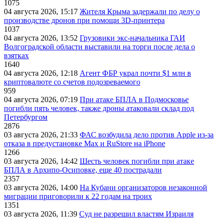
1075
04 августа 2026, 15:17
Жителя Крыма задержали по делу о
производстве дронов при помощи 3D‑принтера
1037
04 августа 2026, 13:52
Грузовики экс-начальника ГАИ
Волгоградской области выставили на торги после дела о
взятках
1640
04 августа 2026, 12:18
Агент ФБР украл почти $1 млн в
криптовалюте со счетов подозреваемого
959
04 августа 2026, 07:19
При атаке БПЛА в Подмосковье
погибли пять человек, также дроны атаковали склад под
Петербургом
2876
03 августа 2026, 21:33
ФАС возбудила дело против Apple из-за
отказа в предустановке Max и RuStore на iPhone
1266
03 августа 2026, 14:42
Шесть человек погибли при атаке
БПЛА в Архипо-Осиповке, еще 40 пострадали
2357
03 августа 2026, 14:00
На Кубани организаторов незаконной
миграции приговорили к 22 годам на троих
1351
03 августа 2026, 11:39
Суд не разрешил властям Израиля