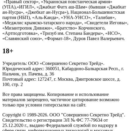
«Правый сектор», «Украинская повстанческая армия»
(УПА),«ИГИЛ», «Джабхат Фатх аш-Шам» (бывшая «Джабхат
ан-Нусра», «Джебхат ан-Нусра»), Национал-Большевистская
партия (НБП), «Аль-Каида», «УНА-УНСО», «Талибан»,
«Меджлис крымско-татарского народа», «Свидетели Иеговы»,
«Мизантропик Дивижн», «Братство» Корчинского,
«Артподготовка», «Тризуб им. Степана Бандеры», «НСО»,
«Славянский союз», «Формат-18», Дуров Павел Валерьевич.
18+
Учредитель: ООО «Совершенно Секретно Трейд».
Юридический адрес: 360051, Кабардино-Балкарская Респ., г.
Нальчик, ул. Пачева, д. 36
Почтовый адрес: 127247, г. Москва, Дмитровское шоссе, д.
100, стр. 2
Все права защищены. Копирование и использование
материалов запрещено, частичное цитирование возможно
только при условии гиперссылки на сайт.
Copyright © 1989-2026. ООО "Совершенно Секретно Трейд".
Свидетельство о регистрации ЭЛ № ФС 77-79634 от
25.12.2020 г., выдано Федеральной службой по надзору в
сфере связи, информационных технологий и массовых