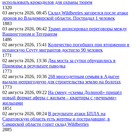
использовать крокодилов для охраны тюрем
1320
03 августа 2026, 08:45
Склад Wildberries загорелся после атаки
дронов во Владимирской области. Пострадал 1 человек
1883
03 августа 2026, 06:42
Трамп анонсировал переговоры между
Вашингтоном и Тегераном
1486
02 августа 2026, 15:41
Количество погибших при вторжении в
испанскую Сеуту мигрантов достигло 90 человек
1771
02 августа 2026, 13:36
Два моста за сутки обрушились в
Приморье в результате паводка
1773
02 августа 2026, 10:36
268 многодетным семьям в Адыгее
выдали непригодную для строительства землю на болотах
1773
02 августа 2026, 09:22
На смену «схемы Долиной» пришёл
новый формат аферы с жильем – квартиры с «вечными»
жильцами
1851
02 августа 2026, 08:24
В результате атаки БПЛА на
Саратовскую область есть жертвы и пострадавшие, в
Самарской области горит склад Wildberries
2885