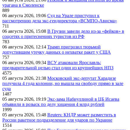
урагана в Смоленске
889
06 августа 2026, 19:06
Суд на Урале приступил к
рассмотрению дела экс-гендиректора «ВСМПО-Ависма»
711
06 августа 2026, 15:08
В Грузии завели дело из-за «фейков» в
соцсетях о притеснениях туристов из РФ
783
06 августа 2026, 12:14
Трамп пригрозил тюрьмой
допустившим утечку данных о нехватке ракет у США
757
06 августа 2026, 09:34
ВСУ атаковали Ярославль:
предварительной целью стал один из крупнейших НПЗ
4575
05 августа 2026, 21:38
Московский экс-депутат Харадизе
получила 4 года колонии, но вышла на свободу прямо в зале
суда
1487
05 августа 2026, 19:19
Экс-зама Набиуллиной в ЦБ Исаева
объявили в розыск по делу хищения 4 млрд рублей
1999
05 августа 2026, 15:48
Reuters: КНДР может разместить в
России ракетное подразделение для ударов по Украине
1514