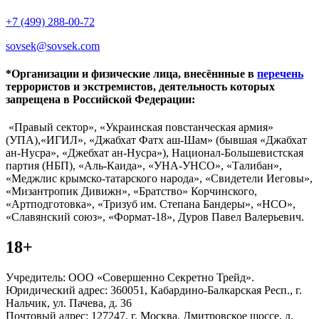
+7 (499) 288-00-72
sovsek@sovsek.com
*Организации и физические лица, внесённные в
перечень
террористов и экстремистов, деятельность которых
запрещена в Российской Федерации:
«Правый сектор», «Украинская повстанческая армия»
(УПА),«ИГИЛ», «Джабхат Фатх аш-Шам» (бывшая «Джабхат
ан-Нусра», «Джебхат ан-Нусра»), Национал-Большевистская
партия (НБП), «Аль-Каида», «УНА-УНСО», «Талибан»,
«Меджлис крымско-татарского народа», «Свидетели Иеговы»,
«Мизантропик Дивижн», «Братство» Корчинского,
«Артподготовка», «Тризуб им. Степана Бандеры», «НСО»,
«Славянский союз», «Формат-18», Дуров Павел Валерьевич.
18+
Учредитель: ООО «Совершенно Секретно Трейд».
Юридический адрес: 360051, Кабардино-Балкарская Респ., г.
Нальчик, ул. Пачева, д. 36
Почтовый адрес: 127247, г. Москва, Дмитровское шоссе, д.