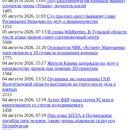
05 августа 2026, 15:01
Под Екатеринбургом взорвали машину
создателя дрона «Упырь», водитель погиб
1405
05 августа 2026, 11:03
Суд продлил арест бывшему главе
Росавиации Нерадько по делу о мошенничестве
1253
05 августа 2026, 07:13
И снова Wildberries. В Тульской области
после атаки дронов горит сортировочный центр
5508
04 августа 2026, 21:20
Основателя ЧВК «Ястреб» Марущенко
приговорили к 18 годам за похищение военных
1775
04 августа 2026, 15:17
Жителя Крыма задержали по делу о
производстве дронов при помощи 3D‑принтера
1584
04 августа 2026, 13:52
Грузовики экс-начальника ГАИ
Волгоградской области выставили на торги после дела о
взятках
2213
04 августа 2026, 12:18
Агент ФБР украл почти $1 млн в
криптовалюте со счетов подозреваемого
1458
04 августа 2026, 07:19
При атаке БПЛА в Подмосковье
погибли пять человек, также дроны атаковали склад под
Петербургом