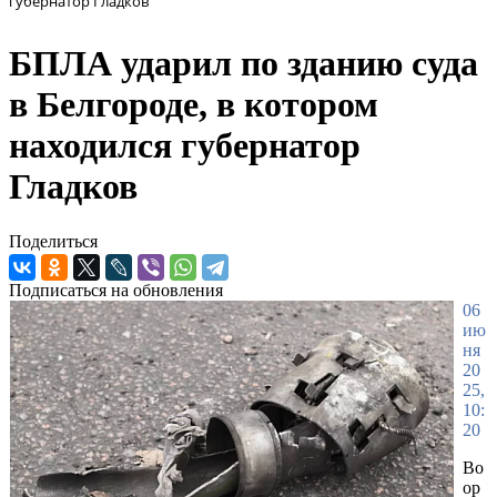
губернатор Гладков
БПЛА ударил по зданию суда
в Белгороде, в котором
находился губернатор
Гладков
Поделиться
Подписаться на обновления
06
ию
ня
20
25,
10:
20
Во
ор