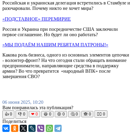
Российская и украинская делегация встретились в Стамбуле и
разочаровали. Почему никто не хочет мира?
«ПОДСТАВНОЕ» ПЕРЕМИРИЕ
Россия и Украина при посредничестве США заключили
первое соглашение. Но будет ли оно работать?
«МЫ ПОДАЁМ НАШИМ РЕБЯТАМ ПАТРОНЫ!»
Какова роль бизнеса, одного из основных элементов цепочки
- волонтер-фронт? На что сегодня стали обращать внимание
предприниматели, направляющие средства в поддержку
армии? Во что превратится «народный ВПК» после
завершения СВО?
06 июня 2025, 10:20
Вам понравилась эта публикация?
👍
0
👎
0
❤
0
😆
0
😡
0
🤔
0
🙈
0
🧘‍♀️
0
Поделиться