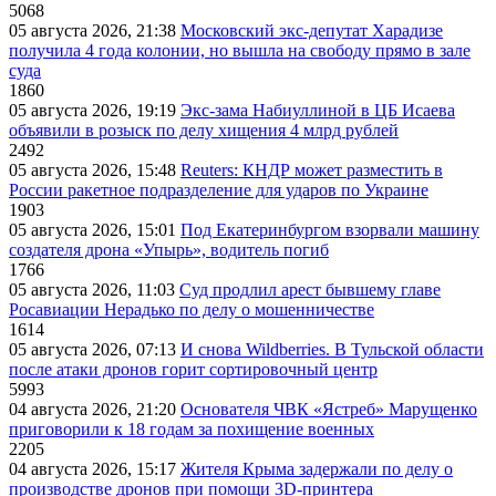
5068
05 августа 2026, 21:38
Московский экс-депутат Харадизе
получила 4 года колонии, но вышла на свободу прямо в зале
суда
1860
05 августа 2026, 19:19
Экс-зама Набиуллиной в ЦБ Исаева
объявили в розыск по делу хищения 4 млрд рублей
2492
05 августа 2026, 15:48
Reuters: КНДР может разместить в
России ракетное подразделение для ударов по Украине
1903
05 августа 2026, 15:01
Под Екатеринбургом взорвали машину
создателя дрона «Упырь», водитель погиб
1766
05 августа 2026, 11:03
Суд продлил арест бывшему главе
Росавиации Нерадько по делу о мошенничестве
1614
05 августа 2026, 07:13
И снова Wildberries. В Тульской области
после атаки дронов горит сортировочный центр
5993
04 августа 2026, 21:20
Основателя ЧВК «Ястреб» Марущенко
приговорили к 18 годам за похищение военных
2205
04 августа 2026, 15:17
Жителя Крыма задержали по делу о
производстве дронов при помощи 3D‑принтера