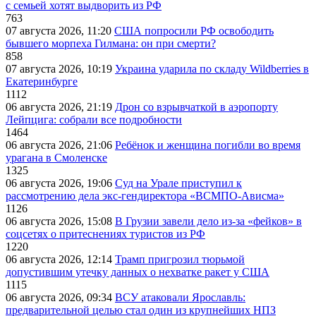
с семьей хотят выдворить из РФ
763
07 августа 2026, 11:20
США попросили РФ освободить
бывшего морпеха Гилмана: он при смерти?
858
07 августа 2026, 10:19
Украина ударила по складу Wildberries в
Екатеринбурге
1112
06 августа 2026, 21:19
Дрон со взрывчаткой в аэропорту
Лейпцига: собрали все подробности
1464
06 августа 2026, 21:06
Ребёнок и женщина погибли во время
урагана в Смоленске
1325
06 августа 2026, 19:06
Суд на Урале приступил к
рассмотрению дела экс-гендиректора «ВСМПО-Ависма»
1126
06 августа 2026, 15:08
В Грузии завели дело из-за «фейков» в
соцсетях о притеснениях туристов из РФ
1220
06 августа 2026, 12:14
Трамп пригрозил тюрьмой
допустившим утечку данных о нехватке ракет у США
1115
06 августа 2026, 09:34
ВСУ атаковали Ярославль:
предварительной целью стал один из крупнейших НПЗ