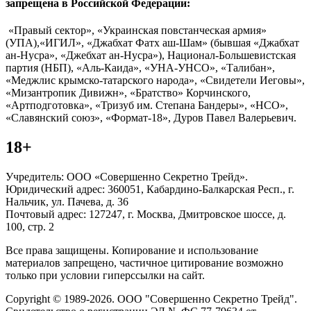
запрещена в Российской Федерации:
«Правый сектор», «Украинская повстанческая армия»
(УПА),«ИГИЛ», «Джабхат Фатх аш-Шам» (бывшая «Джабхат
ан-Нусра», «Джебхат ан-Нусра»), Национал-Большевистская
партия (НБП), «Аль-Каида», «УНА-УНСО», «Талибан»,
«Меджлис крымско-татарского народа», «Свидетели Иеговы»,
«Мизантропик Дивижн», «Братство» Корчинского,
«Артподготовка», «Тризуб им. Степана Бандеры», «НСО»,
«Славянский союз», «Формат-18», Дуров Павел Валерьевич.
18+
Учредитель: ООО «Совершенно Секретно Трейд».
Юридический адрес: 360051, Кабардино-Балкарская Респ., г.
Нальчик, ул. Пачева, д. 36
Почтовый адрес: 127247, г. Москва, Дмитровское шоссе, д.
100, стр. 2
Все права защищены. Копирование и использование
материалов запрещено, частичное цитирование возможно
только при условии гиперссылки на сайт.
Copyright © 1989-2026. ООО "Совершенно Секретно Трейд".